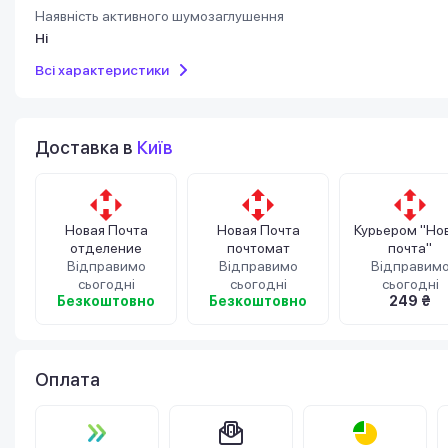
Наявність активного шумозаглушення
Ні
Всі характеристики
Доставка в
Київ
Новая Почта
Новая Почта
Курьером "Но
отделение
почтомат
почта"
Відправимо
Відправимо
Відправим
сьогодні
сьогодні
сьогодні
Безкоштовно
Безкоштовно
249 ₴
Оплата