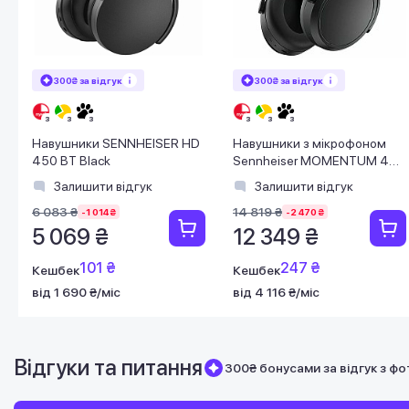
300₴ за відгук
300₴ за відгук
Навушники SENNHEISER HD
Навушники з мікрофоном
450 BT Black
Sennheiser MOMENTUM 4
Wireless Black (509266)
Залишити відгук
Залишити відгук
6 083 ₴
14 819 ₴
-1 014 ₴
-2 470 ₴
5 069 ₴
12 349 ₴
101 ₴
247 ₴
Кешбек
Кешбек
від 1 690 ₴/міс
від 4 116 ₴/міс
Відгуки та питання
300₴ бонусами за відгук з фо