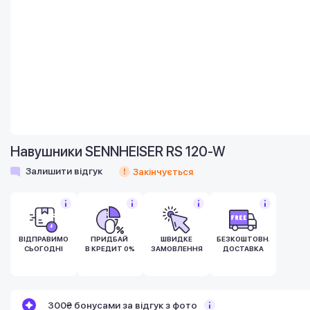
Навушники SENNHEISER RS 120-W
Залишити відгук
Закінчується
ВІДПРАВИМО
ПРИДБАЙ
ШВИДКЕ
БЕЗКОШТОВНА
СЬОГОДНІ
В КРЕДИТ 0%
ЗАМОВЛЕННЯ
ДОСТАВКА
Бонуси стають активними через 14 днів
300₴ бонусами за відгук з фото
після покупки.