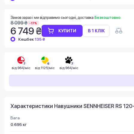
Баланс можна перевірити у особистому
кабінеті в розділі «Мої бонуси».
Накопиченими бонусами можна сплатити
Замов зараз і ми відправимо сьогодні, доставка
Безкоштовно
до 99% вартості наступної покупки:
8 099 ₴
-17%
детальніше
6 749 ₴
КУПИТИ
В 1 КЛІК
Кешбек
135 ₴
7
6
7
від
964/міс
від
1125/міс
від
964/міс
Характеристики Навушники SENNHEISER RS 120
Вага
0.695 кг