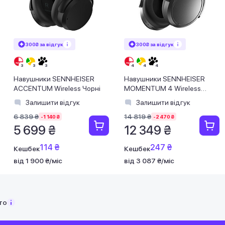
300₴ за відгук
300₴ за відгук
Навушники SENNHEISER
Навушники SENNHEISER
ACCENTUM Wireless Чорні
MOMENTUM 4 Wireless
Graphite
Залишити відгук
Залишити відгук
6 839 ₴
14 819 ₴
-1 140 ₴
-2 470 ₴
5 699 ₴
12 349 ₴
114 ₴
247 ₴
Кешбек
Кешбек
від 1 900 ₴/міс
від 3 087 ₴/міс
то