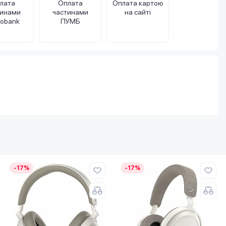
лата
Оплата
Оплата картою
тинами
частинами
на сайті
obank
ПУМБ
-17%
-17%