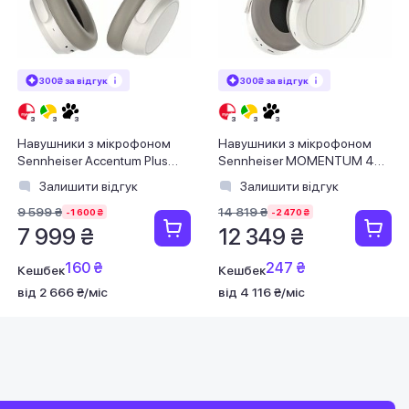
300₴ за відгук
300₴ за відгук
Навушники з мікрофоном
Навушники з мікрофоном
Sennheiser Accentum Plus
Sennheiser MOMENTUM 4
Wireless White (700177)
Wireless White (509267)
Залишити відгук
Залишити відгук
9 599 ₴
14 819 ₴
-1 600 ₴
-2 470 ₴
7 999 ₴
12 349 ₴
160 ₴
247 ₴
Кешбек
Кешбек
від 2 666 ₴/міс
від 4 116 ₴/міс