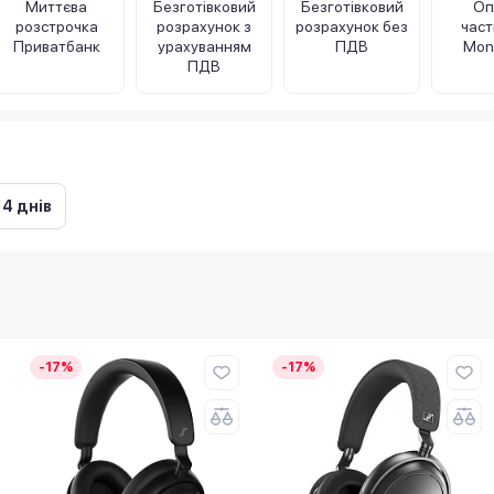
Миттєва
Безготівковий
Безготівковий
Оп
розстрочка
розрахунок з
розрахунок без
час
Приватбанк
урахуванням
ПДВ
Mon
ПДВ
14 днів
-17%
-17%