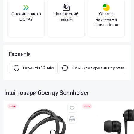
Онлайн оплата
Накладений
Оплата
LIQPAY
платіж
частинами
Приватбанк
Гарантія
Гарантія
12 міс
Обмін/повернення протягом
1
Інші товари бренду
Sennheiser
-17%
-17%