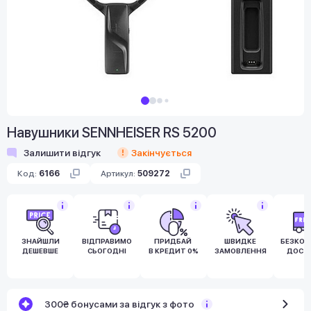
Навушники SENNHEISER RS 5200
Залишити відгук
Закінчується
Код:
6166
Артикул:
509272
ЗНАЙШЛИ
ВІДПРАВИМО
ПРИДБАЙ
ШВИДКЕ
БЕЗКО
ДЕШЕВШЕ
СЬОГОДНІ
В КРЕДИТ 0%
ЗАМОВЛЕННЯ
ДОСТ
300₴ бонусами за відгук з фото