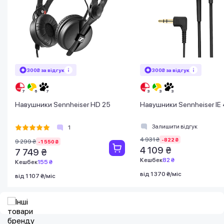
300₴ за відгук
300₴ за відгук
Навушники Sennheiser HD 25
Навушники Sennheiser IE 
Залишити відгук
1
4 931 ₴
-822 ₴
9 299 ₴
-1 550 ₴
4 109 ₴
7 749 ₴
Кешбек
82 ₴
Кешбек
155 ₴
від 1 370 ₴/міс
від 1 107 ₴/міс