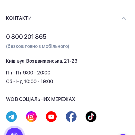
Новини та відеоогляди
Доставка і оплата
Контакти
КОНТАКТИ
Обмін і повернення
Питання та відповіді
0 800 201 865
Гарантія та сервіс
(безкоштовно з мобільного)
Кредит
Київ, вул. Воздвиженська, 21-23
Кешбек
Пн - Пт 9:00 - 20:00
Сб - Нд 10:00 - 19:00
WO В СОЦІАЛЬНИХ МЕРЕЖАХ