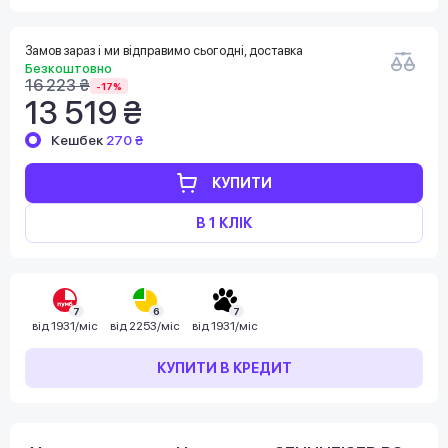
Замов зараз і ми відправимо сьогодні, доставка
Безкоштовно
16 223 ₴
-17%
13 519 ₴
Кешбек
270 ₴
КУПИТИ
В 1 КЛІК
7
6
7
від
1931/міс
від
2253/міс
від
1931/міс
КУПИТИ В КРЕДИТ