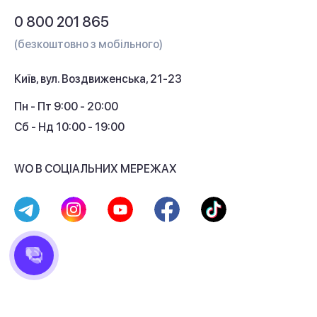
Обмін і повернення
Питання та відповіді
0 800 201 865
Гарантія та сервіс
(безкоштовно з мобільного)
Кредит
Київ, вул. Воздвиженська, 21-23
Кешбек
Пн - Пт 9:00 - 20:00
Сб - Нд 10:00 - 19:00
WO В СОЦІАЛЬНИХ МЕРЕЖАХ