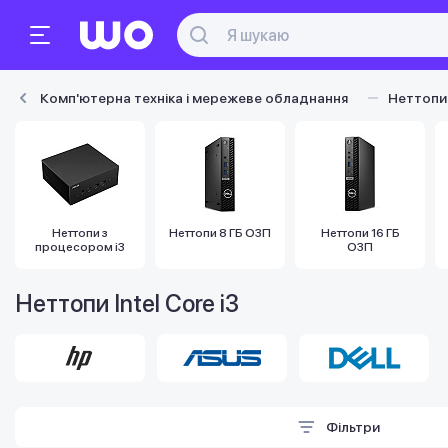
Комп'ютерна техніка і мережеве обладнання
Неттопи
Неттопи з
Неттопи 8 ГБ ОЗП
Неттопи 16 ГБ
процесором i3
ОЗП
Неттопи Intel Core i3
Фільтри