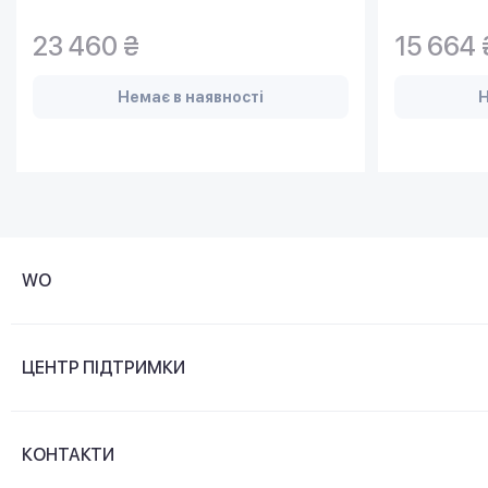
23 460 ₴
15 664 
Немає в наявності
Н
WO
Про компанію
ЦЕНТР ПІДТРИМКИ
Новини та відеоогляди
Доставка і оплата
Контакти
КОНТАКТИ