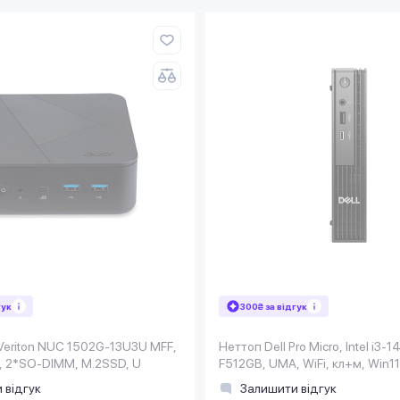
гук
300₴ за відгук
Veriton NUC 1502G-13U3U MFF,
Неттоп Dell Pro Micro, Intel i3-
5U, 2*SO-DIMM, M.2SSD, U
F512GB, UMA, WiFi, кл+м, Win1
 відгук
Залишити відгук