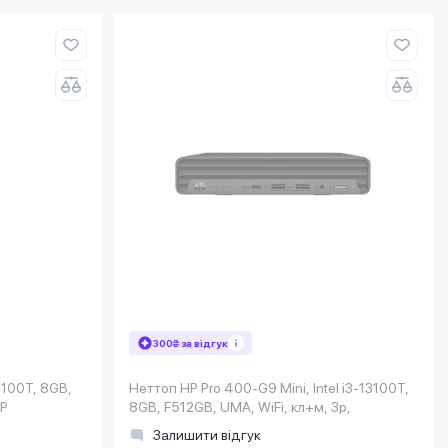
300₴ за відгук
14100T, 8GB,
Неттоп HP Pro 400-G9 Mini, Intel i3-13100T,
1P
8GB, F512GB, UMA, WiFi, кл+м, 3р,
Залишити відгук