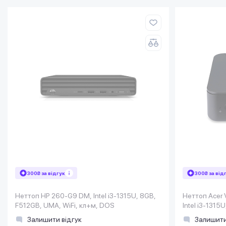
300₴ за відгук
300₴ за від
Неттоп HP 260-G9 DM, Intel i3-1315U, 8GB,
Неттоп Acer 
F512GB, UMA, WiFi, кл+м, DOS
Intel i3-131
Залишити відгук
Залишити