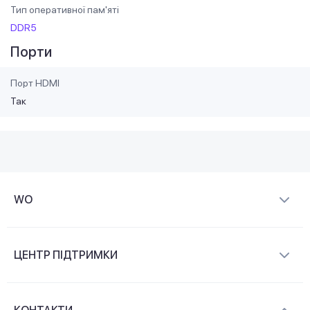
Тип оперативної пам'яті
DDR5
Порти
Порт HDMI
Так
WO
Про компанію
ЦЕНТР ПІДТРИМКИ
Новини та відеоогляди
Доставка і оплата