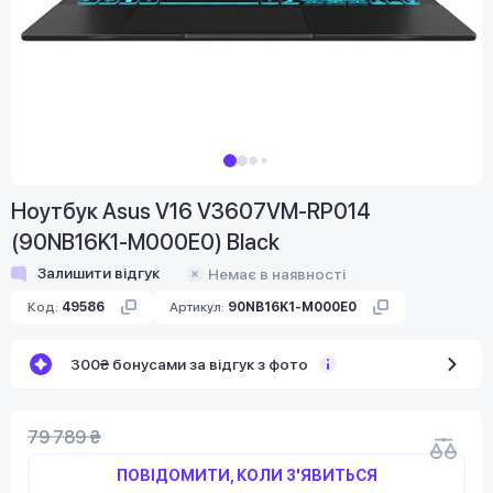
Ноутбук Asus V16 V3607VM-RP014
(90NB16K1-M000E0) Black
Залишити відгук
Немає в наявності
Код:
49586
Артикул:
90NB16K1-M000E0
300₴ бонусами за відгук з фото
79 789 ₴
ПОВІДОМИТИ, КОЛИ З'ЯВИТЬСЯ