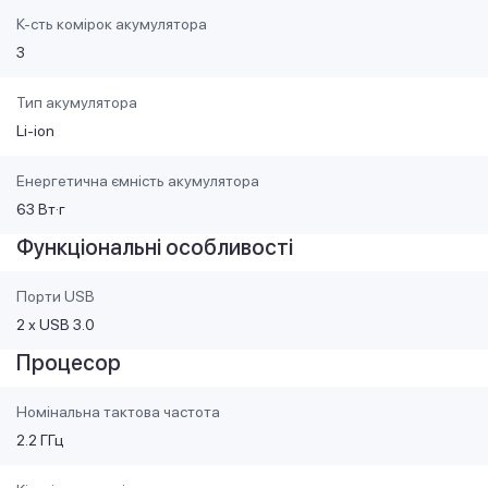
К-сть комірок акумулятора
3
Тип акумулятора
Li-ion
Енергетична ємність акумулятора
63 Вт·г
Функціональні особливості
Порти USB
2 х USB 3.0
Процесор
Номінальна тактова частота
2.2 ГГц