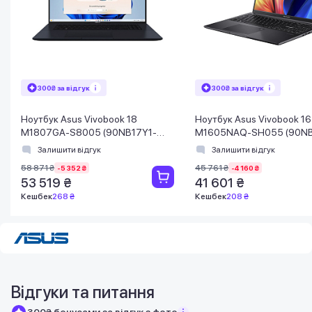
300₴ за відгук
300₴ за відгук
Ноутбук Asus Vivobook 18
Ноутбук Asus Vivobook 1
M1807GA-S8005 (90NB17Y1-
M1605NAQ-SH055 (90NB
M000B0) Quiet Blue
M001Z0) Indie Black
Залишити відгук
Залишити відгук
58 871 ₴
45 761 ₴
-5 352 ₴
-4 160 ₴
53 519 ₴
41 601 ₴
Кешбек
268 ₴
Кешбек
208 ₴
Відгуки та питання
300₴ бонусами за відгук з фото