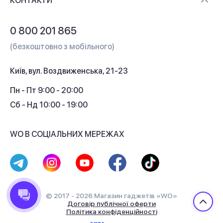
Контакти
КОНТАКТИ
Обмін і повернення
Питання та відповіді
0 800 201 865
Гарантія та сервіс
(безкоштовно з мобільного)
Кредит
Київ, вул. Воздвиженська, 21-23
Кешбек
Пн - Пт 9:00 - 20:00
Сб - Нд 10:00 - 19:00
WO В СОЦІАЛЬНИХ МЕРЕЖАХ
© 2017 - 2026 Магазин гаджетів «WO»
Договір публічної оферти
Політика конфіденційності