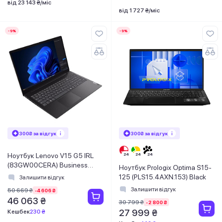
від 23 143 ₴/міс
від 1 727 ₴/міс
-9%
-9%
300₴ за відгук
300₴ за відгук
Ноутбук Lenovo V15 G5 IRL
(83GW00CERA) Business
Ноутбук Prologix Optima S15-
Black
125 (PLS15.4AXN.153) Black
Залишити відгук
Залишити відгук
50 669 ₴
-4 606 ₴
46 063 ₴
30 799 ₴
-2 800 ₴
27 999 ₴
Кешбек
230 ₴