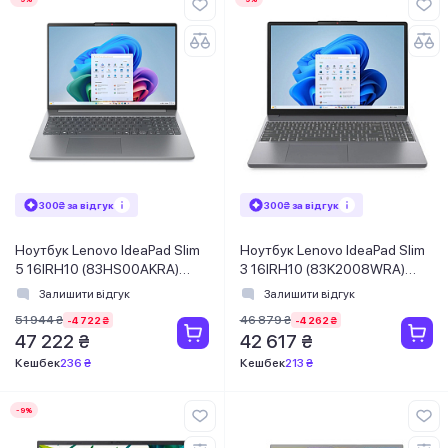
300₴ за відгук
300₴ за відгук
Ноутбук Lenovo IdeaPad Slim
Ноутбук Lenovo IdeaPad Slim
5 16IRH10 (83HS00AKRA)
3 16IRH10 (83K2008WRA)
Luna Grey
Luna Grey
Залишити відгук
Залишити відгук
51 944 ₴
46 879 ₴
-4 722 ₴
-4 262 ₴
47 222 ₴
42 617 ₴
Кешбек
236 ₴
Кешбек
213 ₴
-9%