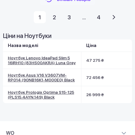
1
2
3
...
4
Ціни на Ноутбуки
Назва моделі
Ціна
Ноутбук Lenovo IdeaPad Slim 5
47 275 ₴
16IRH10 (83HS00AKRA) Luna Grey
Ноутбук Asus V16 V3607VM-
72 456 ₴
RP014 (90NB16K1-M000E0) Black
Ноутбук Prologix Optima S15-125
26 999 ₴
(PLS15.4AYN.149) Black
WO