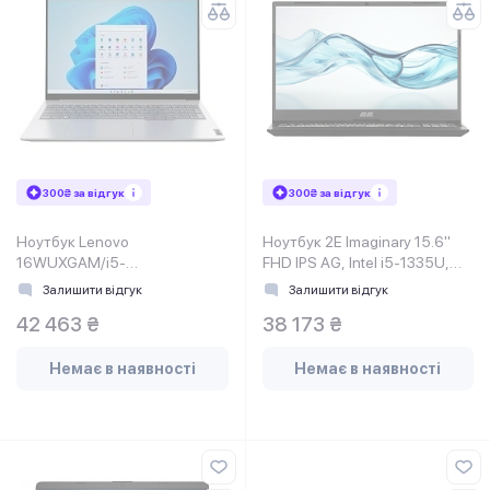
300₴ за відгук
300₴ за відгук
Ноутбук Lenovo
Ноутбук 2E Imaginary 15.6"
16WUXGAM/i5-
FHD IPS AG, Intel i5-1335U,
13420H/16/512/Intel
16GB, F512GB, UMA, DOS,
Залишити відгук
Залишити відгук
HD/DOS/F/Arctic grey
Чорний
42 463 ₴
38 173 ₴
ThinkBook 16 G6 IRL
Немає в наявності
Немає в наявності