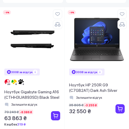
-9%
-9%
300₴ за відгук
300₴ за відгук
Ноутбук HP 250R G9
(C7GB2AT) Dark Ash Silver
Ноутбук Gigabyte Gaming A16
(CTHH3UA893SD) Black Steel
Залишити відгук
Залишити відгук
35 805 ₴
-3 255 ₴
32 550 ₴
70 249 ₴
-6 386 ₴
63 863 ₴
Кешбек
319 ₴