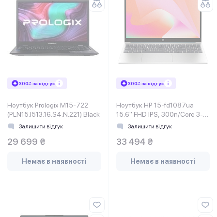
300₴ за відгук
300₴ за відгук
Ноутбук Prologix M15-722
Ноутбук HP 15-fd1087ua
(PLN15.I513.16.S4.N.221) Black
15.6" FHD IPS, 300n/Core 3-
100U
Залишити відгук
Залишити відгук
(4.7)/8Gb/SSD512Gb/Intel
29 699 ₴
33 494 ₴
Graphics/DOS/Синій
Немає в наявності
Немає в наявності