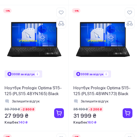
-9%
-9%
300₴ за відгук
300₴ за відгук
Ноутбук Prologix Optima S15-
Ноутбук Prologix Optima S15-
125 (PLS15.4BYN.165) Black
125 (PLS15.4BWN.173) Black
Залишити відгук
Залишити відгук
30 799 ₴
35 199 ₴
-2 800 ₴
-3 200 ₴
27 999 ₴
31 999 ₴
Кешбек
140 ₴
Кешбек
160 ₴
-9%
-9%