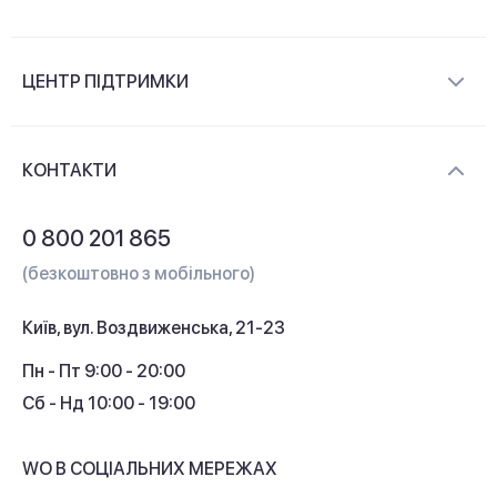
Про компанію
ЦЕНТР ПІДТРИМКИ
Новини та відеоогляди
Доставка і оплата
Контакти
КОНТАКТИ
Обмін і повернення
Питання та відповіді
0 800 201 865
Гарантія та сервіс
(безкоштовно з мобільного)
Кредит
Київ, вул. Воздвиженська, 21-23
Кешбек
Пн - Пт 9:00 - 20:00
Сб - Нд 10:00 - 19:00
WO В СОЦІАЛЬНИХ МЕРЕЖАХ