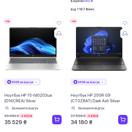
Кешбек
140 ₴
від 1 167 ₴/міс
-9%
-9%
300₴ за відгук
300₴ за відгук
Ноутбук HP 15-fd0203ua
Ноутбук HP 250R G9
(D16CREA) Silver
(CT0Z8AT) Dark Ash Silver
Залишити відгук
Залишити відгук
39 082 ₴
37 598 ₴
-3 553 ₴
-3 418 ₴
35 529 ₴
34 180 ₴