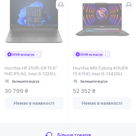
300₴ за відгук
300₴ за відгук
Ноутбук HP 250R-G9 15.6"
Ноутбук MSI Cyborg A13UDX
FHD IPS AG, Intel i5-1335U,
15.6 FHD, Intel i5-13420H,
16GB, F512GB, UMA, DOS,
16GB, F1TB, NVD3050-6,
Залишити відгук
Залишити відгук
чорний
DOS, чорний
30 799 ₴
52 352 ₴
Немає в наявності
Немає в наявності
Більше товарів