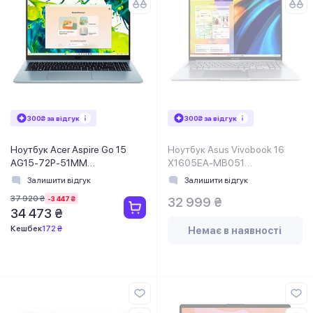
300₴ за відгук
300₴ за відгук
Ноутбук Acer Aspire Go 15
Ноутбук Asus Vivobook 16
AG15-72P-51MM
X1605EA-MB051
(NX.JW6EU.002) Blue
(90NB0ZE2-M00230)
Залишити відгук
Залишити відгук
37 920 ₴
-3 447 ₴
32 999 ₴
34 473 ₴
Кешбек
172 ₴
Немає в наявності