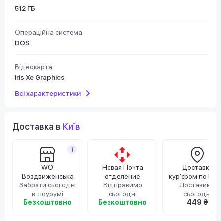
512 ГБ
Операційна система
DOS
Відеокарта
Iris Xe Graphics
Всі характеристики
Доставка в
Київ
WO
Новая Почта
Доставка
Воздвиженська
отделение
кур'єром по Киє
Забрати сьогодні
Відправимо
Доставимо
в шоурумі
сьогодні
сьогодні
Безкоштовно
Безкоштовно
449 ₴