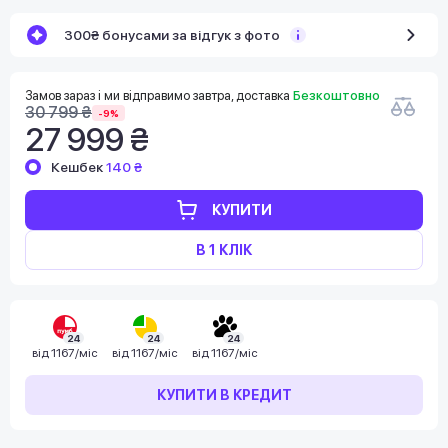
300₴ бонусами за відгук з фото
Замов зараз і ми відправимо завтра, доставка
Безкоштовно
30 799 ₴
-9%
27 999 ₴
Кешбек
140 ₴
КУПИТИ
В 1 КЛІК
24
24
24
від
1167/міс
від
1167/міс
від
1167/міс
КУПИТИ В КРЕДИТ