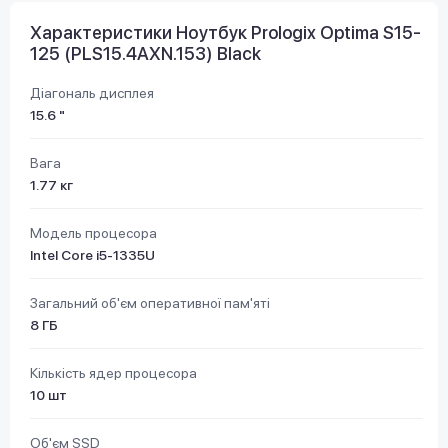
Характеристики Ноутбук Prologix Optima S15-
125 (PLS15.4AXN.153) Black
Діагональ дисплея
15.6 "
Вага
1.77 кг
Модель процесора
Intel Core i5-1335U
Загальний об'єм оперативної пам'яті
8 ГБ
Кількість ядер процесора
10 шт
Об'єм SSD