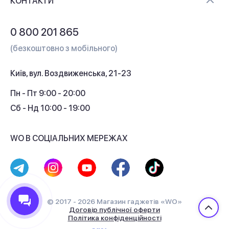
Контакти
КОНТАКТИ
Обмін і повернення
Питання та відповіді
0 800 201 865
Гарантія та сервіс
(безкоштовно з мобільного)
Кредит
Київ, вул. Воздвиженська, 21-23
Кешбек
Пн - Пт 9:00 - 20:00
Сб - Нд 10:00 - 19:00
WO В СОЦІАЛЬНИХ МЕРЕЖАХ
© 2017 - 2026 Магазин гаджетів «WO»
Договір публічної оферти
Політика конфіденційності