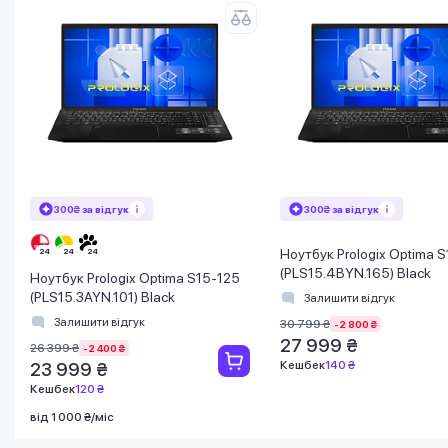
300₴ за відгук
300₴ за відгук
Ноутбук Prologix Optima 
(PLS15.4BYN.165) Black
Ноутбук Prologix Optima S15-125
(PLS15.3AYN.101) Black
Залишити відгук
Залишити відгук
30 799 ₴
-2 800 ₴
27 999 ₴
26 399 ₴
-2 400 ₴
Кешбек
140 ₴
23 999 ₴
Кешбек
120 ₴
від 1 000 ₴/міс