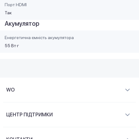
Порт HDMI
Так
Акумулятор
Енергетична ємність акумулятора
55 Вт·г
WO
Про компанію
ЦЕНТР ПІДТРИМКИ
Новини та відеоогляди
Доставка і оплата