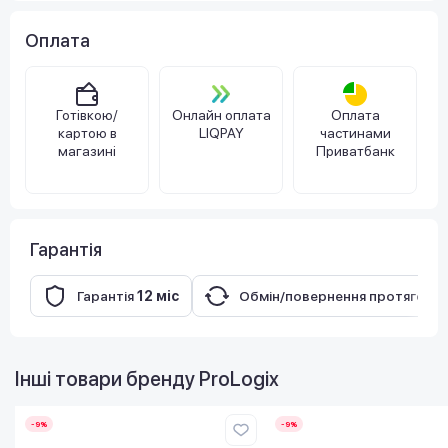
Оплата
Готівкою/
Онлайн оплата
Оплата
картою в
LIQPAY
частинами
магазині
Приватбанк
Гарантія
Гарантія
12 міс
Обмін/повернення протягом
1
Інші товари бренду
ProLogix
-9%
-9%