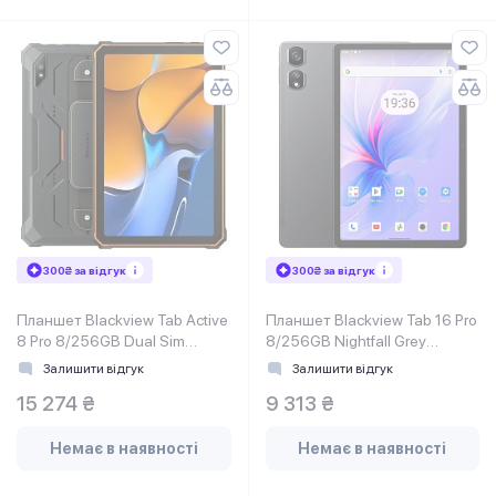
300₴ за відгук
300₴ за відгук
Планшет Blackview Tab Active
Планшет Blackview Tab 16 Pro
8 Pro 8/256GB Dual Sim
8/256GB Nightfall Grey
Orange EU_
(6931548316800)
Залишити відгук
Залишити відгук
15 274 ₴
9 313 ₴
Немає в наявності
Немає в наявності