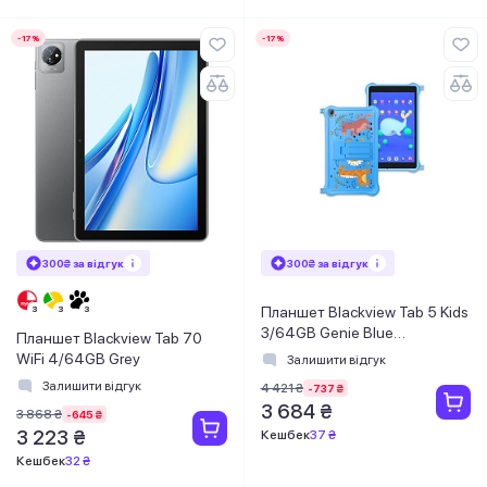
-17%
-17%
300₴ за відгук
300₴ за відгук
Планшет Blackview Tab 5 Kids
3/64GB Genie Blue
Планшет Blackview Tab 70
(6931548312208)
WiFi 4/64GB Grey
Залишити відгук
Залишити відгук
4 421 ₴
-737 ₴
3 684 ₴
3 868 ₴
-645 ₴
3 223 ₴
Кешбек
37 ₴
Кешбек
32 ₴