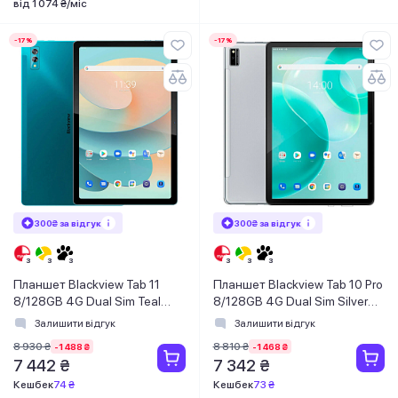
від 1 074 ₴/міс
-17%
-17%
300₴ за відгук
300₴ за відгук
Планшет Blackview Tab 11
Планшет Blackview Tab 10 Pro
8/128GB 4G Dual Sim Teal
8/128GB 4G Dual Sim Silver
Green (6931548308096)
(6931548307914)
Залишити відгук
Залишити відгук
8 930 ₴
8 810 ₴
-1 488 ₴
-1 468 ₴
7 442 ₴
7 342 ₴
Кешбек
74 ₴
Кешбек
73 ₴