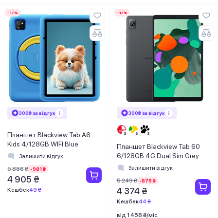
-17%
-17%
300₴ за відгук
300₴ за відгук
Планшет Blackview Tab A6
Kids 4/128GB WIFI Blue
Планшет Blackview Tab 60
6/128GB 4G Dual Sim Grey
Залишити відгук
Залишити відгук
5 886 ₴
-981 ₴
4 905 ₴
5 249 ₴
-875 ₴
4 374 ₴
Кешбек
49 ₴
Кешбек
44 ₴
від 1 458 ₴/міс