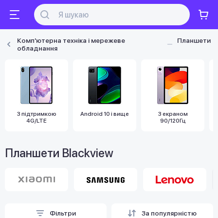
Комп'ютерна техніка і мережеве
Планшети
обладнання
З підтримкою
Android 10 і вище
З екраном
4G/LTE
90/120Гц
Планшети Blackview
Фільтри
За популярністю