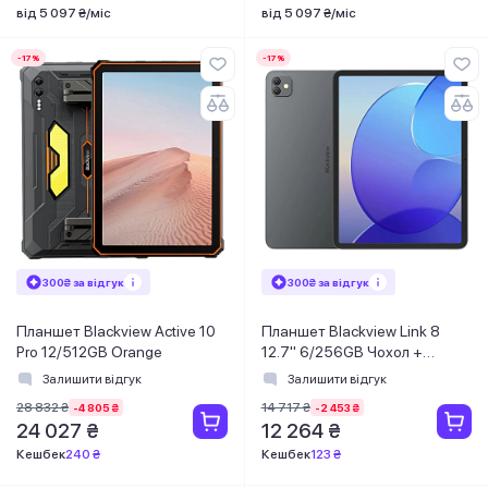
від 5 097 ₴/міс
від 5 097 ₴/міс
-17%
-17%
300₴ за відгук
300₴ за відгук
Планшет Blackview Active 10
Планшет Blackview Link 8
Pro 12/512GB Orange
12.7" 6/256GB Чохол +
стилус Grey
Залишити відгук
Залишити відгук
28 832 ₴
14 717 ₴
-4 805 ₴
-2 453 ₴
24 027 ₴
12 264 ₴
Кешбек
240 ₴
Кешбек
123 ₴