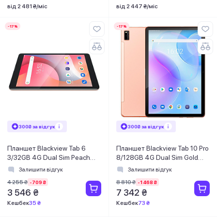
від 2 481 ₴/міс
від 2 447 ₴/міс
-17%
-17%
300₴ за відгук
300₴ за відгук
Планшет Blackview Tab 6
Планшет Blackview Tab 10 Pro
3/32GB 4G Dual Sim Peach
8/128GB 4G Dual Sim Gold
Gold
(6931548307921)
Залишити відгук
Залишити відгук
4 255 ₴
8 810 ₴
-709 ₴
-1 468 ₴
3 546 ₴
7 342 ₴
Кешбек
35 ₴
Кешбек
73 ₴