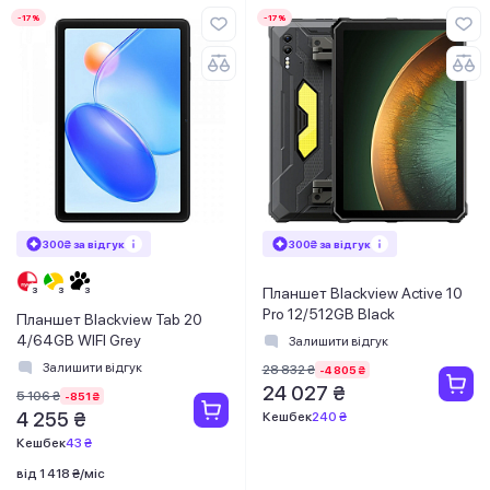
-17%
-17%
300₴ за відгук
300₴ за відгук
Планшет Blackview Active 10
Pro 12/512GB Black
Планшет Blackview Tab 20
4/64GB WIFI Grey
Залишити відгук
Залишити відгук
28 832 ₴
-4 805 ₴
24 027 ₴
5 106 ₴
-851 ₴
4 255 ₴
Кешбек
240 ₴
Кешбек
43 ₴
від 1 418 ₴/міс