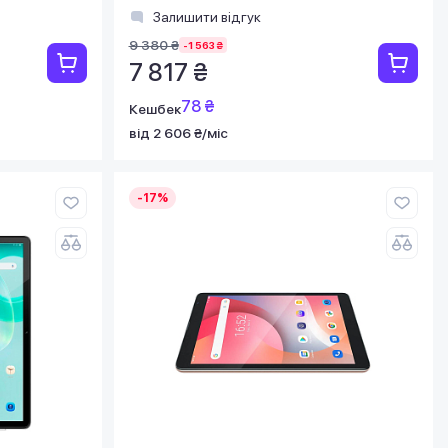
Залишити відгук
9 380 ₴
-1 563 ₴
7 817 ₴
78 ₴
Кешбек
від 2 606 ₴/міс
-17%