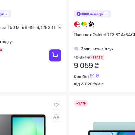
гук
300₴ за відгук
ast T50 Mini 8.68" 8/128GB LTE
Планшет Oukitel RT3 8” 4/64GB
 відгук
Залишити відгук
 ₴
10 871 ₴
-1 812 ₴
9 059 ₴
91 ₴
Кешбек
від 3 020 ₴/міс
-17%