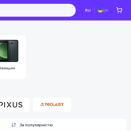
RU
UA
Захищені
За популярністю