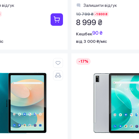
 відгук
Залишити відгук
10 799 ₴
₴
-1 800 ₴
8 999 ₴
90 ₴
Кешбек
іс
від 3 000 ₴/міс
-17%