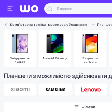
Комп'ютерна техніка і мережеве обладнання
Планше
З підтримкою
Android 10 і вище
З екраном
4G/LTE
90/120Гц
Планшети з можливістю здійснювати д
Фільтри