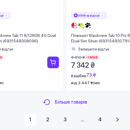
гук
300₴ за відгук
kview Tab 11 8/128GB 4G Dual
Планшет Blackview Tab 10 Pro 
een (6931548308096)
Dual Sim Silver (693154830791
 відгук
Залишити відгук
8 810 ₴
 ₴
-1 468 ₴
7 342 ₴
73 ₴
Кешбек
іс
від 2 447 ₴/міс
Більше товарів
1
2
3
...
4