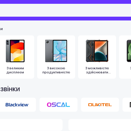
ти
З великим
З високою
З можливістю
дисплеєм
продуктивністю
здійснювати
дзвінки
звінки