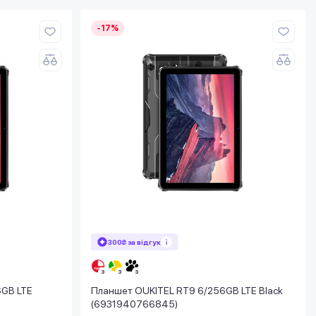
-17%
300₴ за відгук
6GB LTE
Планшет OUKITEL RT9 6/256GB LTE Black
(6931940766845)