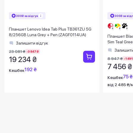
300₴ за відгук
300₴ за від
Планшет Lenovo Idea Tab Plus TB361ZU 5G
8/256GB Luna Grey + Pen (ZAGF0114UA)
Планшет Blac
Sim Teal Gr
Залишити відгук
Залишити
23 081 ₴
-3 847 ₴
19 234 ₴
8 947 ₴
-1 491
7 456 ₴
192 ₴
Кешбек
75 ₴
Кешбек
від 2 485 ₴/м