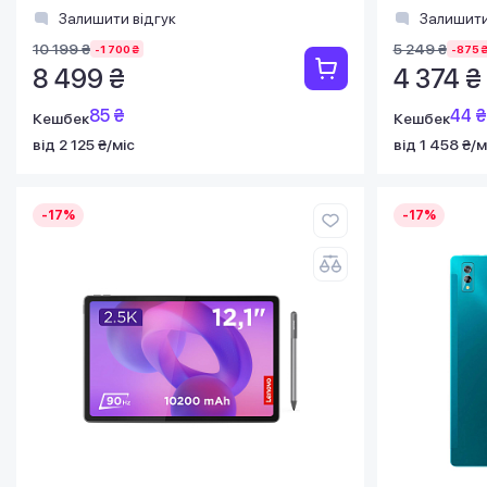
Залишити відгук
Залишити
10 199 ₴
5 249 ₴
-1 700 ₴
-875 
8 499 ₴
4 374 ₴
85 ₴
44 ₴
Кешбек
Кешбек
від 2 125 ₴/міс
від 1 458 ₴/м
-17%
-17%