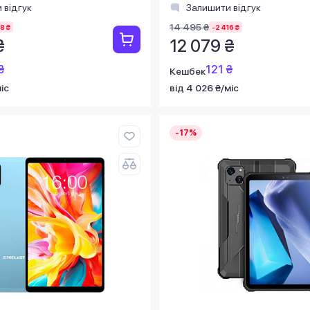
 відгук
Залишити відгук
14 495 ₴
8 ₴
-2 416 ₴
₴
12 079 ₴
₴
121 ₴
Кешбек
іс
від 4 026 ₴/міс
-17%