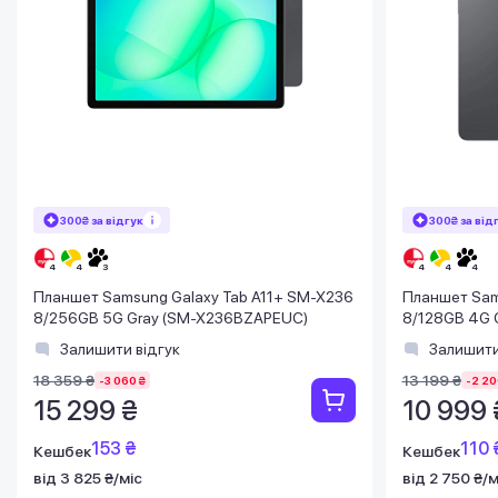
300₴ за відгук
300₴ за від
Планшет Samsung Galaxy Tab A11+ SM-X236
Планшет Sam
8/256GB 5G Gray (SM-X236BZAPEUC)
8/128GB 4G 
Залишити відгук
Залишити
18 359 ₴
13 199 ₴
-3 060 ₴
-2 20
15 299 ₴
10 999 
153 ₴
110 
Кешбек
Кешбек
від 3 825 ₴/міс
від 2 750 ₴/м