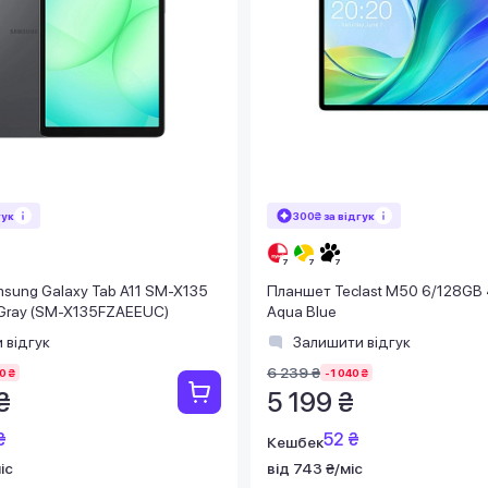
гук
300₴ за відгук
sung Galaxy Tab A11 SM-X135
Планшет Teclast M50 6/128GB 
Gray (SM-X135FZAEEUC)
Aqua Blue
 відгук
Залишити відгук
6 239 ₴
0 ₴
-1 040 ₴
₴
5 199 ₴
₴
52 ₴
Кешбек
іс
від 743 ₴/міс