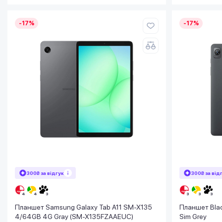
-17%
-17%
300₴ за відгук
300₴ за від
Планшет Samsung Galaxy Tab A11 SM-X135
Планшет Blac
4/64GB 4G Gray (SM-X135FZAAEUC)
Sim Grey