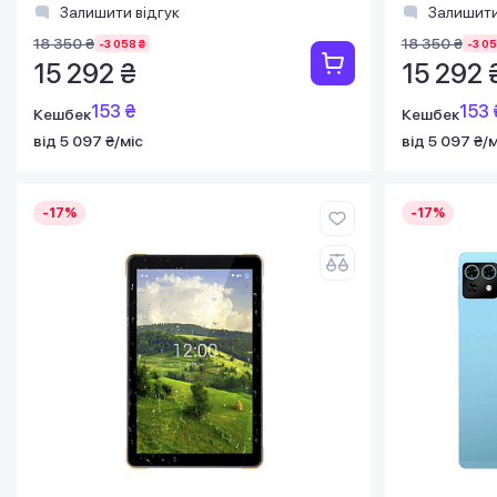
Залишити відгук
Залишити
18 350 ₴
18 350 ₴
-3 058 ₴
-3 05
15 292 ₴
15 292 
153 ₴
153 
Кешбек
Кешбек
від 5 097 ₴/міс
від 5 097 ₴/м
-17%
-17%