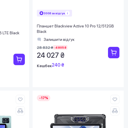
300₴ за відгук
Планшет Blackview Active 10 Pro 12/512GB
Black
 LTE Black
Залишити відгук
28 832 ₴
-4 805 ₴
24 027 ₴
240 ₴
Кешбек
-17%