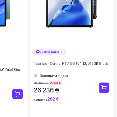
300₴ за відгук
Планшет Oukitel RT7 5G 10.1 12/512GB Black
4G Dual Sim
Залишити відгук
31 483 ₴
-5 247 ₴
26 236 ₴
262 ₴
Кешбек