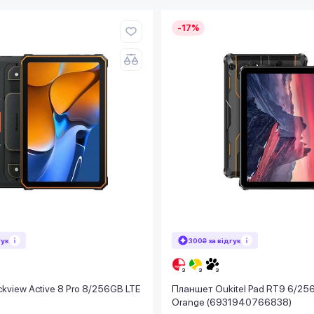
-17%
гук
300₴ за відгук
kview Active 8 Pro 8/256GB LTE
Планшет Oukitel Pad RT9 6/25
Orange (6931940766838)