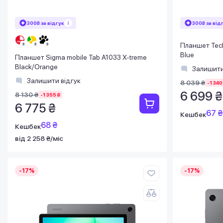
300₴ за відгук
300₴ за від
Планшет Tecl
Blue
Планшет Sigma mobile Tab A1033 X-treme
Black/Orange
Залишити
Залишити відгук
8 039 ₴
-1 340
6 699 ₴
8 130 ₴
-1 355 ₴
6 775 ₴
67 ₴
Кешбек
68 ₴
Кешбек
від 2 258 ₴/міс
-17%
-17%