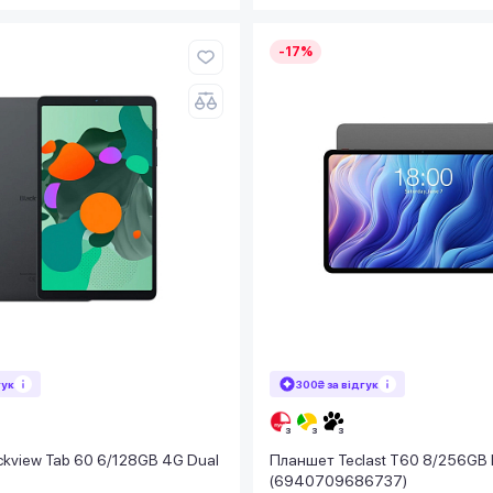
-17%
гук
300₴ за відгук
kview Tab 60 6/128GB 4G Dual
Планшет Teclast T60 8/256GB 
(6940709686737)