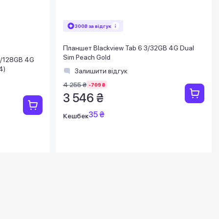
300₴ за відгук
Планшет Blackview Tab 6 3/32GB 4G Dual
Sim Peach Gold
8/128GB 4G
4)
Залишити відгук
4 255 ₴
-709 ₴
3 546 ₴
35 ₴
Кешбек