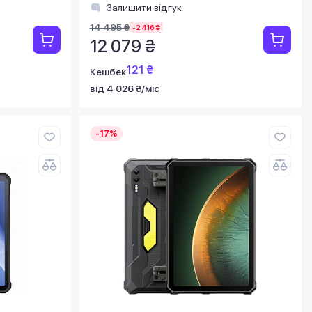
Залишити відгук
14 495 ₴
-2 416 ₴
12 079 ₴
121 ₴
Кешбек
від 4 026 ₴/міс
-17%