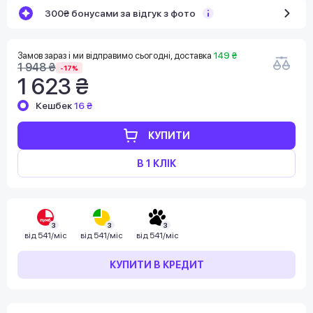
300₴ бонусами за відгук з фото
Замов зараз і ми відправимо сьогодні, доставка
149 ₴
1 948 ₴
-17%
1 623 ₴
Кешбек
16 ₴
КУПИТИ
В 1 КЛІК
3
3
3
від
541/міс
від
541/міс
від
541/міс
КУПИТИ В КРЕДИТ