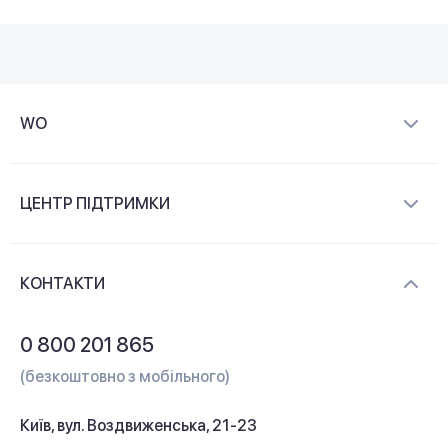
WO
Про компанію
ЦЕНТР ПІДТРИМКИ
Новини та відеоогляди
Доставка і оплата
Контакти
КОНТАКТИ
Обмін і повернення
Питання та відповіді
0 800 201 865
Гарантія та сервіс
(безкоштовно з мобільного)
Кредит
Київ, вул. Воздвиженська, 21-23