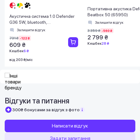
Портативна акустика Def
Beatbox 50 (65950)
Акустична система 1.0 Defender
G36 5W, bluetooth,
Залишити відгук
FM/USB/TF/AUX
Залишити відгук
3 359 ₴
-560 ₴
2 799 ₴
731 ₴
-122 ₴
Кешбек
28 ₴
609 ₴
Кешбек
6 ₴
від 203 ₴/міс
Відгуки та питання
300₴ бонусами за відгук з фото
Написати відгук
Задати запитання