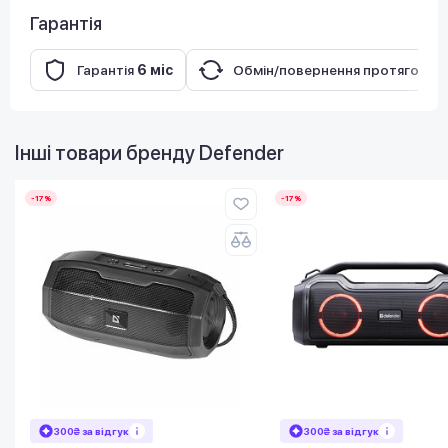
Гарантія
Гарантія
6 міс
Обмін/повернення протягом
14
Інші товари бренду
Defender
-17%
-17%
300₴ за відгук
300₴ за відгук