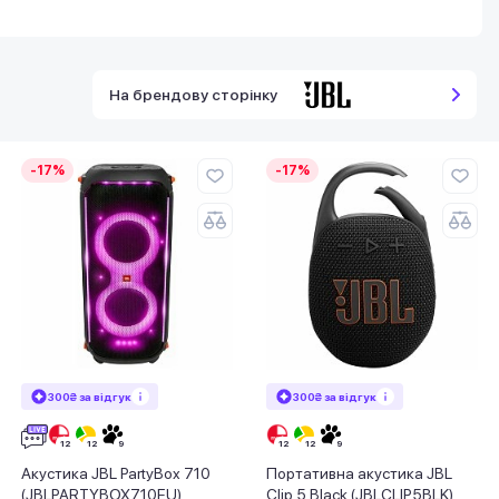
На брендову сторінку
-17%
-17%
300₴ за відгук
300₴ за відгук
Акустика JBL PartyBox 710
Портативна акустика JBL
(JBLPARTYBOX710EU)
Clip 5 Black (JBLCLIP5BLK)