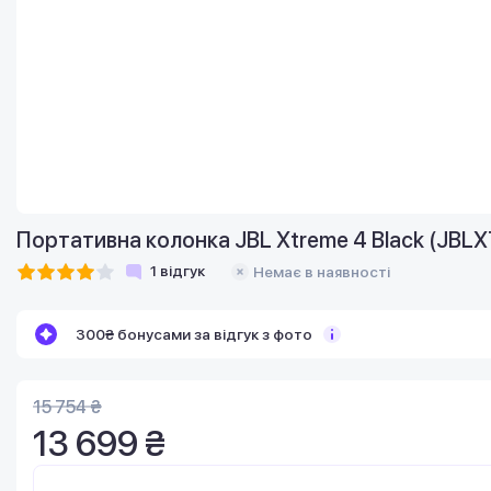
Портативна колонка JBL Xtreme 4 Black (JB
1
відгук
Немає в наявності
300₴ бонусами за відгук з фото
15 754 ₴
13 699 ₴