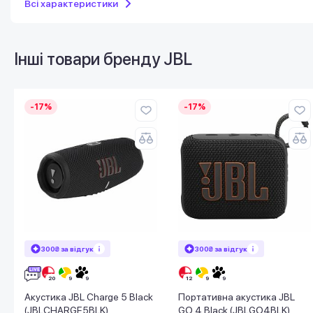
Всі характеристики
Інші товари бренду
JBL
-17%
-17%
300₴ за відгук
300₴ за відгук
Акустика JBL Charge 5 Black
Портативна акустика JBL
(JBLCHARGE5BLK)
GO 4 Black (JBLGO4BLK)