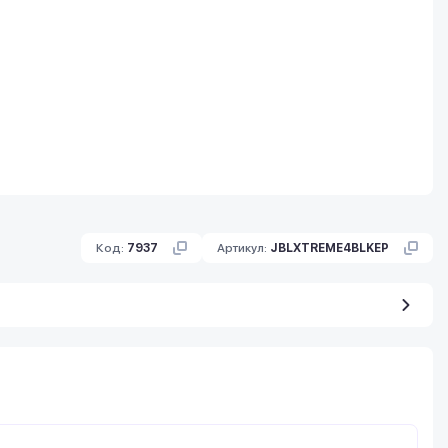
Код:
7937
Артикул:
JBLXTREME4BLKEP