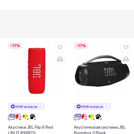
-17%
-17%
300₴ за відгук
300₴ за відгук
Акустика JBL Flip 6 Red
Акустическая система JBL
(JBLFLIP6RED)
Boombox 3 Black