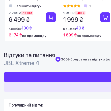
Залишити відгук
1
7 799 ₴
2 399 ₴
-1 300 ₴
-400 ₴
6 499 ₴
1 999 ₴
130 ₴
40 ₴
Кешбек
Кешбек
6 174 ₴
1 899 ₴
по промокоду
по промокоду
Відгуки та питання
300₴ бонусами за відгук з фо
JBL Xtreme 4
Популярний відгук