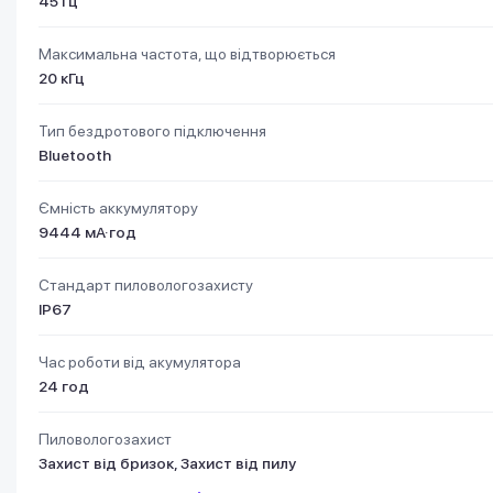
45 Гц
Максимальна частота, що відтворюється
20 кГц
Тип бездротового підключення
Bluetooth
Ємність аккумулятору
9444 мА·год
Стандарт пиловологозахисту
IP67
Час роботи від акумулятора
24 год
Пиловологозахист
Захист від бризок, Захист від пилу