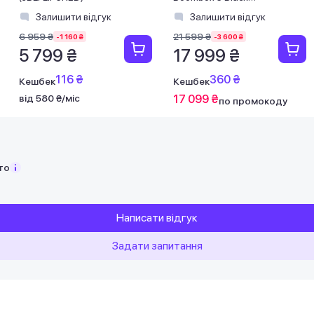
(JBLBOOMBOX3BLKEP)
Залишити відгук
Залишити відгук
6 959 ₴
21 599 ₴
-1 160 ₴
-3 600 ₴
5 799 ₴
17 999 ₴
116 ₴
360 ₴
Кешбек
Кешбек
від 580 ₴/міс
17 099 ₴
по промокоду
то
Написати відгук
Задати запитання