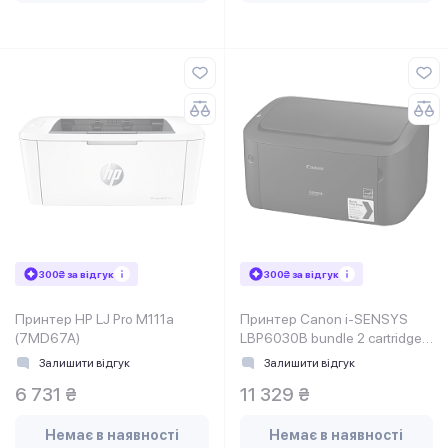
300₴ за відгук
300₴ за відгук
Принтер HP LJ Pro M111a
Принтер Canon i-SENSYS
(7MD67A)
LBP6030B bundle 2 cartridges
Canon 725 (8468B042)
Залишити відгук
Залишити відгук
6 731 ₴
11 329 ₴
Немає в наявності
Немає в наявності