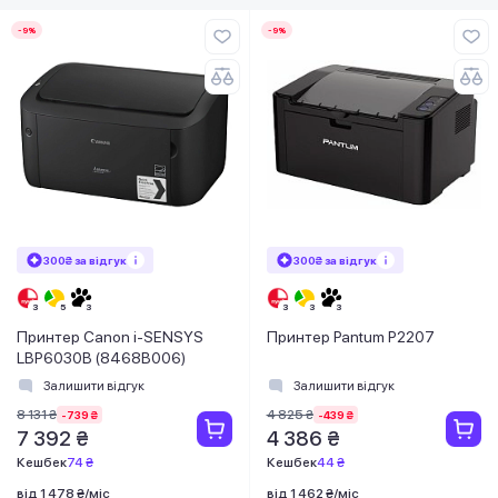
-9%
-9%
300₴ за відгук
300₴ за відгук
Принтер Canon i-SENSYS
Принтер Pantum P2207
LBP6030B (8468B006)
Залишити відгук
Залишити відгук
8 131 ₴
4 825 ₴
-739 ₴
-439 ₴
7 392 ₴
4 386 ₴
Кешбек
74 ₴
Кешбек
44 ₴
від 1 478 ₴/міс
від 1 462 ₴/міс