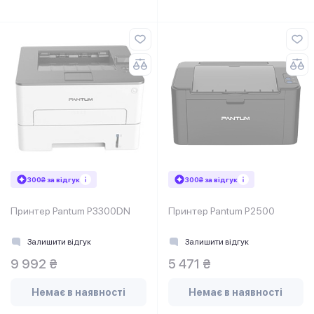
300₴ за відгук
300₴ за відгук
Принтер Pantum P3300DN
Принтер Pantum P2500
Залишити відгук
Залишити відгук
9 992 ₴
5 471 ₴
Немає в наявності
Немає в наявності