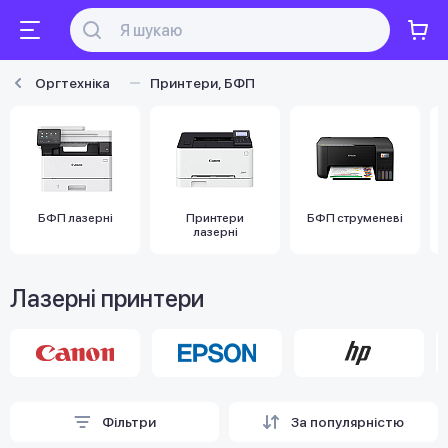
Оргтехніка
Принтери, БФП
БФП лазерні
Принтери
БФП струменеві
лазерні
Лазерні принтери
Фільтри
За популярністю