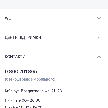
WO
Про компанію
ЦЕНТР ПІДТРИМКИ
Новини та відеоогляди
Доставка і оплата
Контакти
КОНТАКТИ
Обмін і повернення
Питання та відповіді
0 800 201 865
Гарантія та сервіс
(безкоштовно з мобільного)
Кредит
Київ, вул. Воздвиженська, 21-23
Кешбек
Пн - Пт 9:00 - 20:00
Сб - Нд 10:00 - 19:00