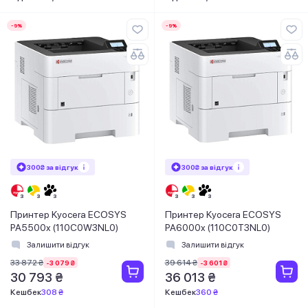
-9%
-9%
300₴ за відгук
300₴ за відгук
Принтер Kyocera ECOSYS
Принтер Kyocera ECOSYS
PA5500x (110C0W3NL0)
PA6000x (110C0T3NL0)
Залишити відгук
Залишити відгук
33 872 ₴
39 614 ₴
-3 079 ₴
-3 601 ₴
30 793 ₴
36 013 ₴
Кешбек
308 ₴
Кешбек
360 ₴