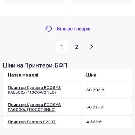
Більше товарів
1
2
Ціни на Принтери, БФП
Назва моделі
Ціна
Принтер Kyocera ECOSYS
30 793 ₴
PA5500x (110C0W3NL0)
Принтер Kyocera ECOSYS
36 013 ₴
PA6000x (110C0T3NL0)
Принтер Pantum P2207
4 386 ₴