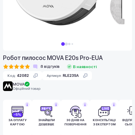
Робот пилосос MOVA E20s Pro-EUA
8
відгуків
В наявності
Код:
42082
Артикул:
RLE23SA
MOVA
Офіційний товар
-5%
ЗА ОПЛАТУ
ЗНАЙШЛИ
30 ДНІВ НА
КОНСУЛЬТАЦІЯ
ВІДПР
КАРТОЮ
ДЕШЕВШЕ
ПОВЕРНЕННЯ
З ЕКСПЕРТОМ
СЬОГ