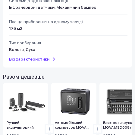
Системи додаткової навігації
Інфрачервоні датчики, Механічний бампер
Площа прибирання на одному заряді
175 м2
Тип прибирання
Волога, Суха
Всі характеристики
Разом дешевше
Ручний
Автомобільний
Електровикрутка
акумуляторний
компресор MOVA
MOVA MSD008 (8
пилосос MOVA
MAP001 (150 PSI, 35
24 біти в кейсі)