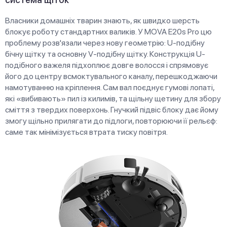
Власники домашніх тварин знають, як швидко шерсть
блокує роботу стандартних валиків. У MOVA E20s Pro цю
проблему розв'язали через нову геометрію: U-подібну
бічну щітку та основну V-подібну щітку. Конструкція U-
подібного важеля підхоплює довге волосся і спрямовує
його до центру всмоктувального каналу, перешкоджаючи
намотуванню на кріплення. Сам вал поєднує гумові лопаті,
які «вибивають» пил із килимів, та щільну щетину для збору
сміття з твердих поверхонь. Гнучкий підвіс блоку дає йому
змогу щільно прилягати до підлоги, повторюючи її рельєф:
саме так мінімізується втрата тиску повітря.