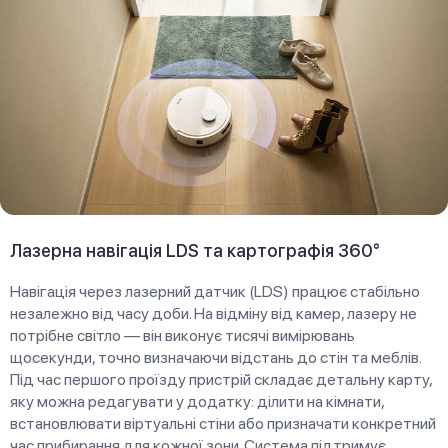
Лазерна навігація LDS та картографія 360°
Навігація через лазерний датчик (LDS) працює стабільно
незалежно від часу доби. На відміну від камер, лазеру не
потрібне світло — він виконує тисячі вимірювань
щосекунди, точно визначаючи відстань до стін та меблів.
Під час першого проїзду пристрій складає детальну карту,
яку можна редагувати у додатку: ділити на кімнати,
встановлювати віртуальні стіни або призначати конкретний
час прибирання для кожної зони. Система підтримує