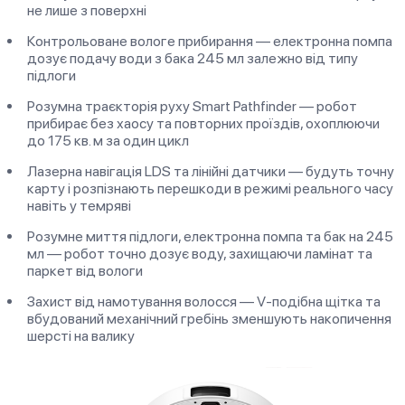
не лише з поверхні
Контрольоване вологе прибирання — електронна помпа
дозує подачу води з бака 245 мл залежно від типу
підлоги
Розумна траєкторія руху Smart Pathfinder — робот
прибирає без хаосу та повторних проїздів, охоплюючи
до 175 кв. м за один цикл
Лазерна навігація LDS та лінійні датчики — будуть точну
карту і розпізнають перешкоди в режимі реального часу
навіть у темряві
Розумне миття підлоги, електронна помпа та бак на 245
мл — робот точно дозує воду, захищаючи ламінат та
паркет від вологи
Захист від намотування волосся — V-подібна щітка та
вбудований механічний гребінь зменшують накопичення
шерсті на валику