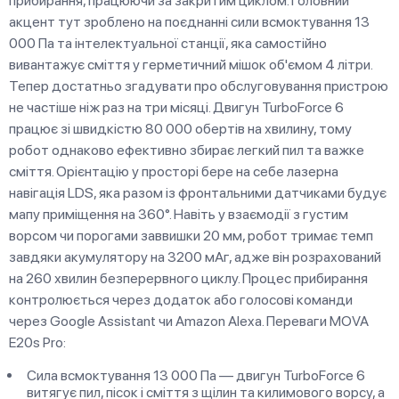
прибирання, працюючи за закритим циклом. Головний
акцент тут зроблено на поєднанні сили всмоктування 13
000 Па та інтелектуальної станції, яка самостійно
вивантажує сміття у герметичний мішок об'ємом 4 літри.
Тепер достатньо згадувати про обслуговування пристрою
не частіше ніж раз на три місяці. Двигун TurboForce 6
працює зі швидкістю 80 000 обертів на хвилину, тому
робот однаково ефективно збирає легкий пил та важке
сміття. Орієнтацію у просторі бере на себе лазерна
навігація LDS, яка разом із фронтальними датчиками будує
мапу приміщення на 360°. Навіть у взаємодії з густим
ворсом чи порогами заввишки 20 мм, робот тримає темп
завдяки акумулятору на 3200 мАг, адже він розрахований
на 260 хвилин безперервного циклу. Процес прибирання
контролюється через додаток або голосові команди
через Google Assistant чи Amazon Alexa. Переваги MOVA
E20s Pro:
Сила всмоктування 13 000 Па — двигун TurboForce 6
витягує пил, пісок і сміття з щілин та килимового ворсу, а