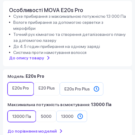
Особливості MOVA E20s Pro
Сухе прибирання з максимальною потужністю 13 000 Па
Вологе прибирання за допомогою серветки з
мікрофібри
Точний рух кімнатою та створення деталізованого плану
за допомогою лазеру
До 4.5 годин прибирання на одному заряді
Система проти намотування волосся
До опису товару
Модель
:
E20s Pro
E20s Pro
E20 Plus
E20s Pro Plus
Максимальна потужність всмоктування
:
13000 Па
13000 Па
5000
13000
До порівняння моделей