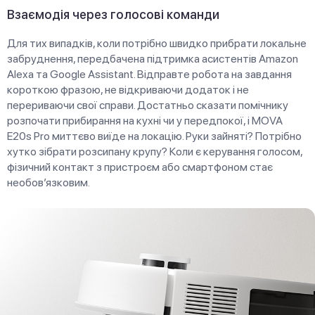
Взаємодія через голосові команди
Для тих випадків, коли потрібно швидко прибрати локальне
забруднення, передбачена підтримка асистентів Amazon
Alexa та Google Assistant. Відправте робота на завдання
короткою фразою, не відкриваючи додаток і не
перериваючи свої справи. Достатньо сказати помічнику
розпочати прибирання на кухні чи у передпокої, і MOVA
E20s Pro миттєво виїде на локацію. Руки зайняті? Потрібно
хутко зібрати розсипану крупу? Коли є керування голосом,
фізичний контакт з пристроєм або смартфоном стає
необов’язковим.