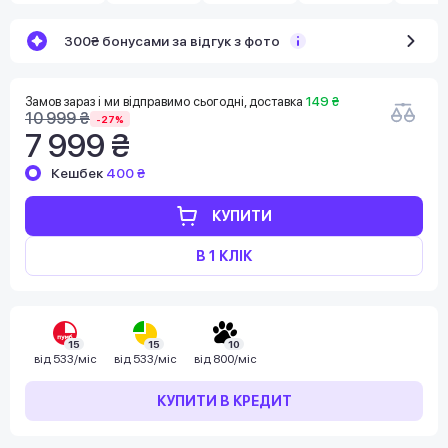
300₴ бонусами за відгук з фото
Замов зараз і ми відправимо сьогодні, доставка
149 ₴
10 999 ₴
-27%
7 999 ₴
Кешбек
400 ₴
КУПИТИ
В 1 КЛІК
15
15
10
від
533/міс
від
533/міс
від
800/міс
КУПИТИ В КРЕДИТ