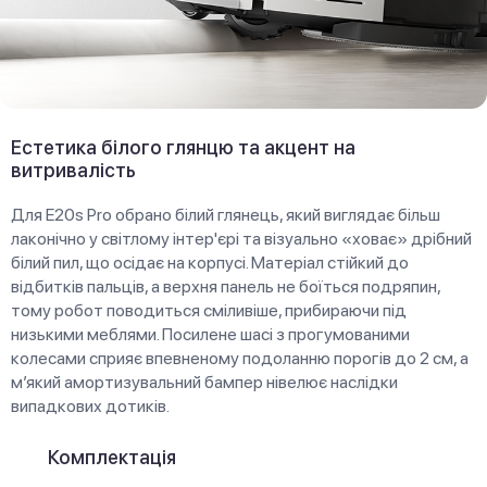
Естетика білого глянцю та акцент на
витривалість
Для E20s Pro обрано білий глянець, який виглядає більш
лаконічно у світлому інтер'єрі та візуально «ховає» дрібний
білий пил, що осідає на корпусі. Матеріал стійкий до
відбитків пальців, а верхня панель не боїться подряпин,
тому робот поводиться сміливіше, прибираючи під
низькими меблями. Посилене шасі з прогумованими
колесами сприяє впевненому подоланню порогів до 2 см, а
м’який амортизувальний бампер нівелює наслідки
випадкових дотиків.
Комплектація