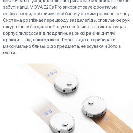
виключає ситуації, коли він застрягає на кабелі або штовхає
забуті капці. MOVA E20s Pro використовує фронтальні
лінійні лазери, щоб виявити об'єкти у режимі реального часу.
Система розпізнає перешкоду заздалегідь, сповільнює рух
і акуратно об'їжджає її. Розум і особлива тактика захищає
корпус пилососа від подряпин, а крихкі речі чи дитячі
іграшки — від пошкоджень. Робот здатен прибирати
максимально близько до предмета, не зсуваючи його з
місця.