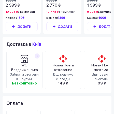
3 259 ₴
3 259 ₴
2 359 ₴
Portable Vortex 4 в 1
л/хв)
2 999 ₴
2 779 ₴
1 999 ₴
(MDV001)
10 998 ₴
в комплекті
10 778 ₴
в комплекті
9 998 ₴
в комплект
Кешбек
150₴
Кешбек
139₴
Кешбек
100₴
ДОДАТИ
ДОДАТИ
ДОДАТИ
Доставка в
Київ
WO
Новая Почта
Новая Почта
Воздвиженська
отделение
почтомат
Забрати сьогодні
Відправимо
Відправимо
в шоурумі
сьогодні
сьогодні
Безкоштовно
149 ₴
99 ₴
Оплата