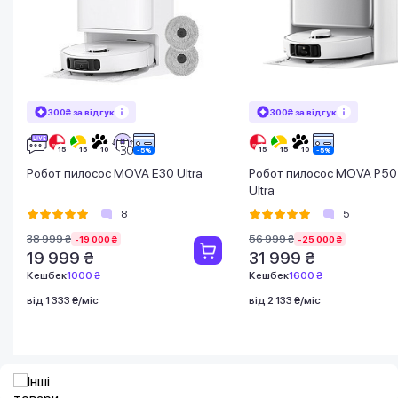
300₴ за відгук
300₴ за відгук
Робот пилосос MOVA E30 Ultra
Робот пилосос MOVA P50
Ultra
8
5
38 999 ₴
56 999 ₴
-19 000 ₴
-25 000 ₴
19 999 ₴
31 999 ₴
Кешбек
1000 ₴
Кешбек
1600 ₴
від 1 333 ₴/міс
від 2 133 ₴/міс