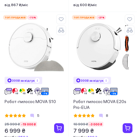
від 867 ₴/міс
від 600 ₴/міс
ТОП ПРОДАЖІВ
-73%
ТОП ПРОДАЖІВ
-27%
300₴ за відгук
300₴ за відгук
Робот-пилосос MOVA S10
Робот пилосос MOVA E20s
Pro-EUA
5
8
25 999 ₴
10 999 ₴
-19 000 ₴
-3 000 ₴
6 999 ₴
7 999 ₴