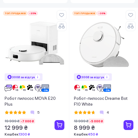
ТОП ПРОДАЖІВ
-35%
ТОП ПРОДАЖІВ
-36%
300₴ за відгук
300₴ за відгук
Робот пилосос MOVA E20
Робот-пилосос Dreame Bot
Plus
F10 White
5
4
19 999 ₴
13 999 ₴
-7 000 ₴
-5 000 ₴
12 999 ₴
8 999 ₴
Кешбек
1300 ₴
Кешбек
450 ₴