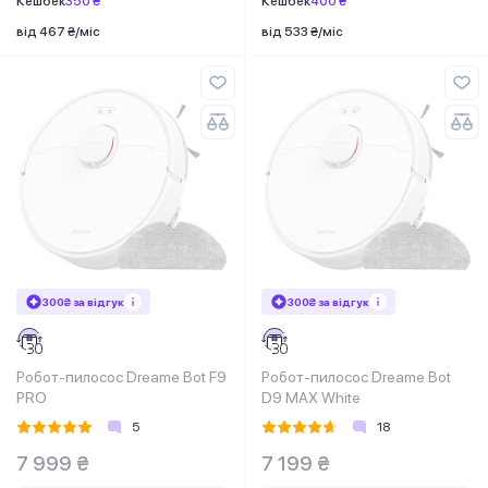
Кешбек
350 ₴
Кешбек
400 ₴
від 467 ₴/міс
від 533 ₴/міс
300₴ за відгук
300₴ за відгук
Робот-пилосос Dreame Bot F9
Робот-пилосос Dreame Bot
PRO
D9 MAX White
5
18
7 999 ₴
7 199 ₴