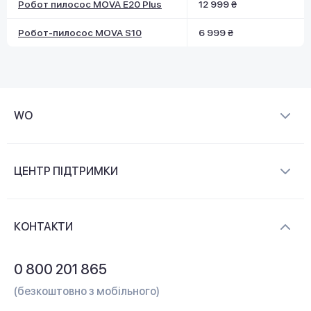
Робот пилосос MOVA E20 Plus
12 999 ₴
Робот-пилосос MOVA S10
6 999 ₴
WO
Про компанію
ЦЕНТР ПІДТРИМКИ
Новини та відеоогляди
Доставка і оплата
Контакти
КОНТАКТИ
Обмін і повернення
Питання та відповіді
0 800 201 865
Гарантія та сервіс
(безкоштовно з мобільного)