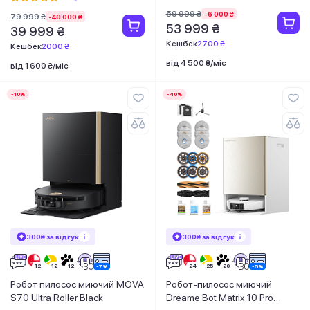
59 999 ₴
-6 000 ₴
79 999 ₴
-40 000 ₴
53 999 ₴
39 999 ₴
Кешбек
2700 ₴
Кешбек
2000 ₴
від 4 500 ₴/міс
від 1 600 ₴/міс
-10%
-40%
300₴ за відгук
300₴ за відгук
Робот пилосос миючий MOVA
Робот-пилосос миючий
S70 Ultra Roller Black
Dreame Bot Matrix 10 Pro