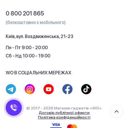
Обмін і повернення
Питання та відповіді
0 800 201 865
Гарантія та сервіс
(безкоштовно з мобільного)
Кредит
Київ, вул. Воздвиженська, 21-23
Кешбек
Пн - Пт 9:00 - 20:00
Сб - Нд 10:00 - 19:00
WO В СОЦІАЛЬНИХ МЕРЕЖАХ
© 2017 - 2026 Магазин гаджетів «WO»
Договір публічної оферти
Політика конфіденційності