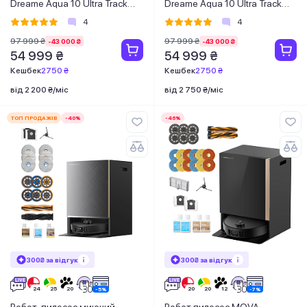
Dreame Aqua 10 Ultra Track
Dreame Aqua 10 Ultra Track
Complete White
Complete Black
4
4
97 999 ₴
97 999 ₴
-43 000 ₴
-43 000 ₴
54 999 ₴
54 999 ₴
Кешбек
2750 ₴
Кешбек
2750 ₴
від 2 200 ₴/міс
від 2 750 ₴/міс
ТОП ПРОДАЖІВ
-40%
-46%
300₴ за відгук
300₴ за відгук
Робот-пилосос миючий
Робот пилосос MOVA