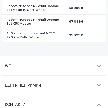
Робот-пилосос миючий Dreame
56 999 ₴
Bot Matrix10 Ultra White
Робот-пилосос миючий Dreame
67 999 ₴
Bot X50 Master
Робот пилосос миючий MOVA
35 999 ₴
S70 Pro Roller White
WO
Про компанію
ЦЕНТР ПІДТРИМКИ
Новини та відеоогляди
Доставка і оплата
Контакти
КОНТАКТИ