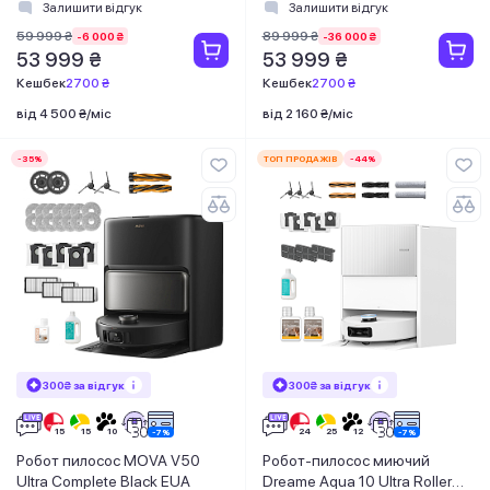
White
Залишити відгук
Залишити відгук
59 999 ₴
89 999 ₴
-6 000 ₴
-36 000 ₴
53 999 ₴
53 999 ₴
Кешбек
2700 ₴
Кешбек
2700 ₴
від 4 500 ₴/міс
від 2 160 ₴/міс
-35%
ТОП ПРОДАЖІВ
-44%
300₴ за відгук
300₴ за відгук
Робот пилосос MOVA V50
Робот-пилосос миючий
Ultra Complete Black EUA
Dreame Aqua 10 Ultra Roller