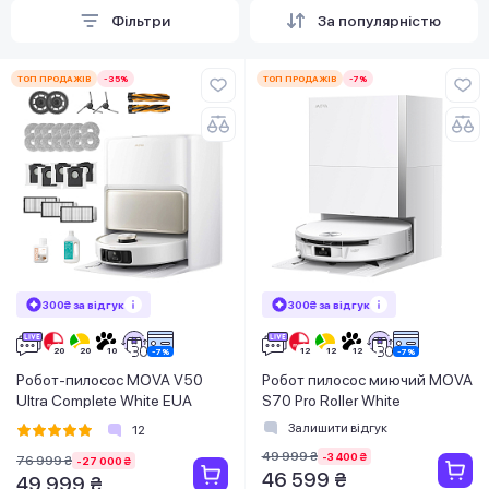
Фільтри
За популярністю
ТОП ПРОДАЖІВ
-35%
ТОП ПРОДАЖІВ
-7%
300₴ за відгук
300₴ за відгук
Робот-пилосос MOVA V50
Робот пилосос миючий MOVA
Ultra Complete White EUA
S70 Pro Roller White
Залишити відгук
12
49 999 ₴
-3 400 ₴
76 999 ₴
-27 000 ₴
46 599 ₴
49 999 ₴