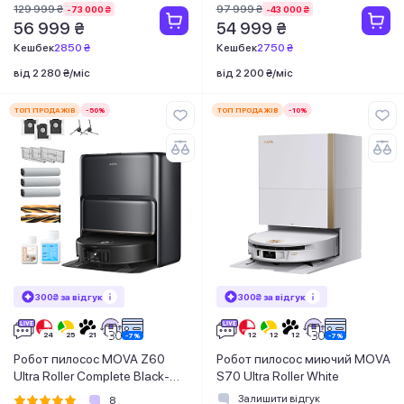
129 999 ₴
97 999 ₴
-73 000 ₴
-43 000 ₴
56 999 ₴
54 999 ₴
Кешбек
2850 ₴
Кешбек
2750 ₴
від 2 280 ₴/міс
від 2 200 ₴/міс
ТОП ПРОДАЖІВ
-50%
ТОП ПРОДАЖІВ
-10%
300₴ за відгук
300₴ за відгук
Робот пилосос MOVA Z60
Робот пилосос миючий MOVA
Ultra Roller Complete Black-
S70 Ultra Roller White
EUA
Залишити відгук
8