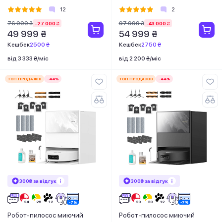
Complete White
12
2
76 999 ₴
97 999 ₴
-27 000 ₴
-43 000 ₴
49 999 ₴
54 999 ₴
Кешбек
2500 ₴
Кешбек
2750 ₴
від 3 333 ₴/міс
від 2 200 ₴/міс
ТОП ПРОДАЖІВ
-44%
ТОП ПРОДАЖІВ
-44%
300₴ за відгук
300₴ за відгук
Робот-пилосос миючий
Робот-пилосос миючий