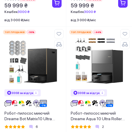
59 999 ₴
59 999 ₴
Кешбек
3000 ₴
Кешбек
3000 ₴
від 3 000 ₴/міс
від 3 000 ₴/міс
ТОП ПРОДАЖІВ
-56%
ТОП ПРОДАЖІВ
-44%
300₴ за відгук
300₴ за відгук
Робот-пилосос миючий
Робот-пилосос миючий
Dreame Bot Matrix10 Ultra
Dreame Aqua 10 Ultra Roller
Black
Complete Black
6
2