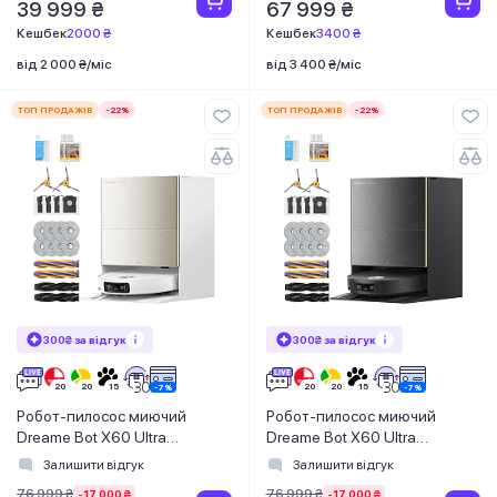
39 999 ₴
67 999 ₴
Кешбек
2000 ₴
Кешбек
3400 ₴
від 2 000 ₴/міс
від 3 400 ₴/міс
ТОП ПРОДАЖІВ
-22%
ТОП ПРОДАЖІВ
-22%
300₴ за відгук
300₴ за відгук
Робот-пилосос миючий
Робот-пилосос миючий
Dreame Bot X60 Ultra
Dreame Bot X60 Ultra
Complete White
Complete Black
Залишити відгук
Залишити відгук
76 999 ₴
76 999 ₴
-17 000 ₴
-17 000 ₴