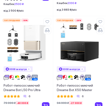
Кешбек
2330 ₴
Кешбек
2500 ₴
від 3 883 ₴/міс
від 2 500 ₴/міс
ТОП ПРОДАЖІВ
-50%
ТОП ПРОДАЖІВ
-28%
300₴ за відгук
300₴ за відгук
Робот-пилосос миючий
Робот-пилосос миючий
Dreame Bot L50 Pro Ultra
Dreame Bot X50 Master
6
6
79 999 ₴
94 999 ₴
-40 000 ₴
-27 000 ₴