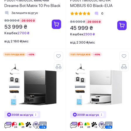
Dreame Bot Matrix 10 Pro Black
MOBIUS 60 Black-EUA
Залишити відгук
6
89 999 ₴
-36 000 ₴
84 999 ₴
-39 000 ₴
53 999 ₴
45 999 ₴
Кешбек
2700 ₴
Кешбек
2300 ₴
від 2 160 ₴/міс
від 2 300 ₴/міс
ТОП ПРОДАЖІВ
-45%
ТОП ПРОДАЖІВ
-45%
300₴ за відгук
300₴ за відгук