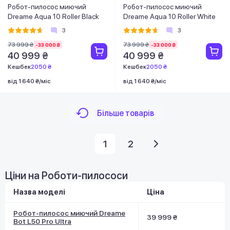
Робот-пилосос миючий
Робот-пилосос миючий
Dreame Aqua 10 Roller Black
Dreame Aqua 10 Roller White
3
3
73 999 ₴
73 999 ₴
-33 000 ₴
-33 000 ₴
40 999 ₴
40 999 ₴
Кешбек
2050 ₴
Кешбек
2050 ₴
від 1 640 ₴/міс
від 1 640 ₴/міс
Більше товарів
1
2
Ціни на Роботи-пилососи
Назва моделі
Ціна
Робот-пилосос миючий Dreame
39 999 ₴
Bot L50 Pro Ultra