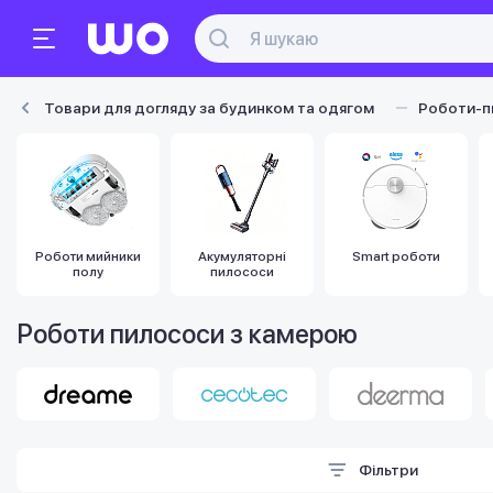
Товари для догляду за будинком та одягом
Роботи-п
Роботи мийники
Акумуляторні
Smart роботи
полу
пилососи
Роботи пилососи з камерою
Фільтри