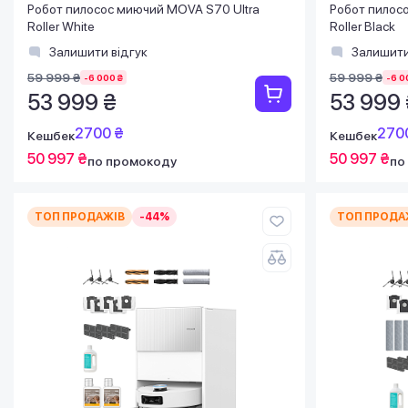
Робот пилосос миючий MOVA S70 Ultra
Робот пилос
Roller White
Roller Black
Залишити відгук
Залишити
59 999 ₴
59 999 ₴
-6 000 ₴
-6 0
53 999 ₴
53 999 
2700 ₴
270
Кешбек
Кешбек
50 997 ₴
50 997 ₴
по промокоду
по
ТОП ПРОДАЖІВ
-44%
ТОП ПРОДА