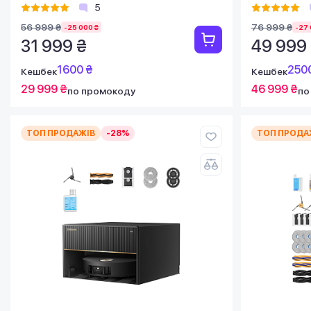
5
56 999 ₴
76 999 ₴
-25 000 ₴
-27 
31 999 ₴
49 999
1600 ₴
250
Кешбек
Кешбек
29 999 ₴
46 999 ₴
по промокоду
по
ТОП ПРОДАЖІВ
-28%
ТОП ПРОДА