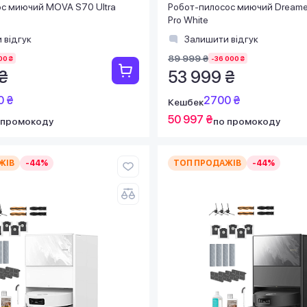
ос миючий MOVA S70 Ultra
Робот-пилосос миючий Dreame 
Pro White
 відгук
Залишити відгук
89 999 ₴
00 ₴
-36 000 ₴
₴
53 999 ₴
0 ₴
2700 ₴
Кешбек
50 997 ₴
 промокоду
по промокоду
ЖІВ
-44%
ТОП ПРОДАЖІВ
-44%