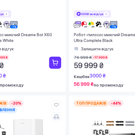
гук
300₴ за відгук
ос миючий Dreame Bot X60
Робот-пилосос миючий Dreame
e White
Ultra Complete Black
 відгук
Залишити відгук
76 999 ₴
000 ₴
-17 000 ₴
 ₴
59 999 ₴
0 ₴
3000 ₴
Кешбек
56 999 ₴
 промокоду
по промокоду
ЖІВ
-20%
ТОП ПРОДАЖІВ
-44%
ВЛЕННЯ