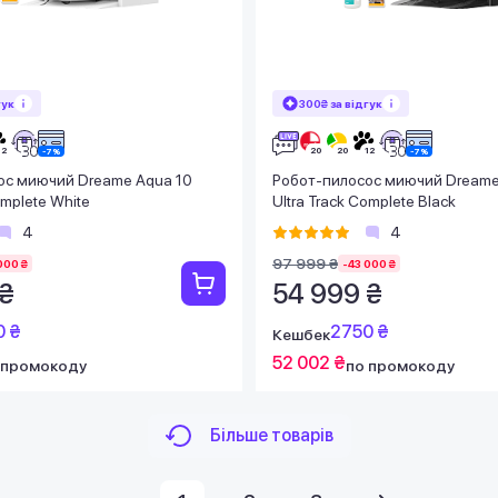
гук
300₴ за відгук
ос миючий Dreame Aqua 10
Робот-пилосос миючий Dreame
omplete White
Ultra Track Complete Black
4
4
97 999 ₴
000 ₴
-43 000 ₴
 ₴
54 999 ₴
0 ₴
2750 ₴
Кешбек
52 002 ₴
 промокоду
по промокоду
Більше товарів