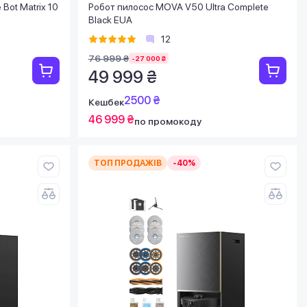
Bot Matrix 10
Робот пилосос MOVA V50 Ultra Complete
Black EUA
12
76 999 ₴
-27 000 ₴
49 999 ₴
2500 ₴
Кешбек
46 999 ₴
по промокоду
ТОП ПРОДАЖІВ
-40%