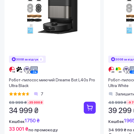
300₴ за відгук
300₴ за від
Робот-пилосос миючий Dreame Bot L40s Pro
Робот-пилос
Ultra Black
Ultra White
7
Залишити
69 999 ₴
48 999 ₴
-35 000 ₴
-9 7
34 999 ₴
39 299 
1750 ₴
1965
Кешбек
Кешбек
33 001 ₴
по промокоду
34 999 ₴ по