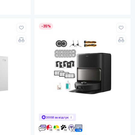
-35%
300₴ за відгук