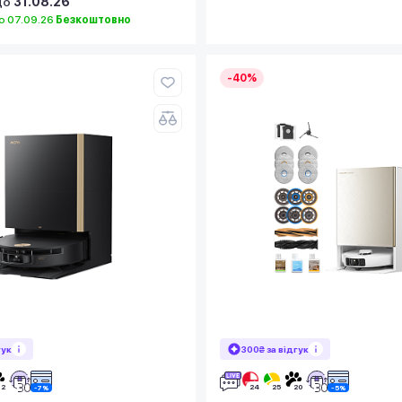
до
31.08.26
 07.09.26
Безкоштовно
-40%
гук
300₴ за відгук