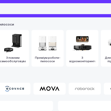
илососи
З повним
Преміум роботи-
З
Для
самообслуговуванням
пилососи
відеомоніторингом
пі