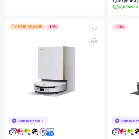
Доступний 
Доставимо
ТОП ПРОДАЖІВ
-10%
-10%
300₴ за відгук
300₴ за від