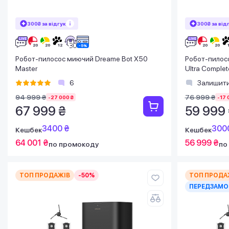
300₴ за відгук
300₴ за від
Робот-пилосос миючий Dreame Bot X50
Робот-пилос
Master
Ultra Complet
6
Залишити
94 999 ₴
76 999 ₴
-27 000 ₴
-17 
67 999 ₴
59 999
3400 ₴
300
Кешбек
Кешбек
64 001 ₴
56 999 ₴
по промокоду
по
ТОП ПРОДАЖІВ
-50%
ТОП ПРОДА
ПЕРЕДЗАМО