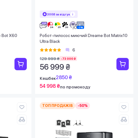
300₴ за відгук
 Bot X60
Робот-пилосос миючий Dreame Bot Matrix10
Ultra Black
6
129 999 ₴
-73 000 ₴
56 999 ₴
2850 ₴
Кешбек
54 998 ₴
по промокоду
ТОП ПРОДАЖІВ
-50%