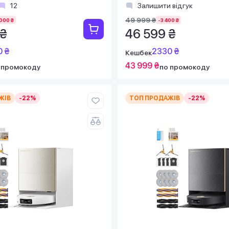
12
Залишити відгук
49 999 ₴
000 ₴
-3 400 ₴
 ₴
46 599 ₴
0 ₴
2330 ₴
Кешбек
43 999 ₴
 промокоду
по промокоду
ЖІВ
-22%
ТОП ПРОДАЖІВ
-22%