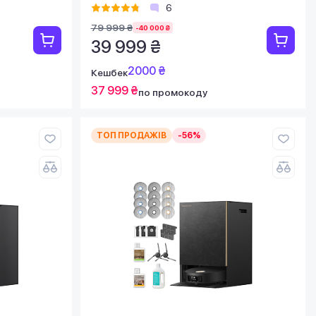
6
79 999 ₴
-40 000 ₴
39 999 ₴
2000 ₴
Кешбек
37 999 ₴
по промокоду
ТОП ПРОДАЖІВ
-56%