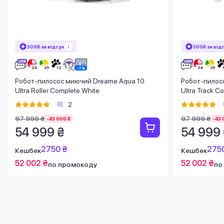
300₴ за відгук
300₴ за від
Робот-пилосос миючий Dreame Aqua 10
Робот-пилос
Ultra Roller Complete White
Ultra Track C
2
97 999 ₴
97 999 ₴
-43 000 ₴
-43 
54 999 ₴
54 999
2750 ₴
275
Кешбек
Кешбек
52 002 ₴
52 002 ₴
по промокоду
по