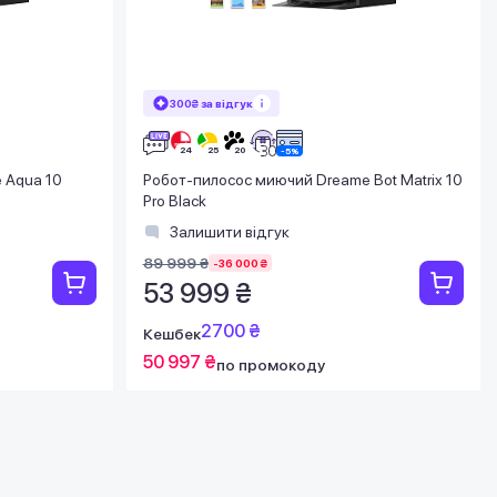
300₴ за відгук
 Aqua 10
Робот-пилосос миючий Dreame Bot Matrix 10
Pro Black
Залишити відгук
89 999 ₴
-36 000 ₴
53 999 ₴
2700 ₴
Кешбек
50 997 ₴
по промокоду