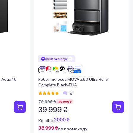
300₴ за відгук
 Aqua 10
Робот пилосос MOVA Z60 Ultra Roller
Complete Black-EUA
8
79 999 ₴
-40 000 ₴
39 999 ₴
2000 ₴
Кешбек
38 999 ₴
по промокоду