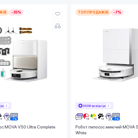
ЖІВ
-35%
ТОП ПРОДАЖІВ
-7%
гук
300₴ за відгук
с MOVA V50 Ultra Complete
Робот пилосос миючий MOVA S7
White