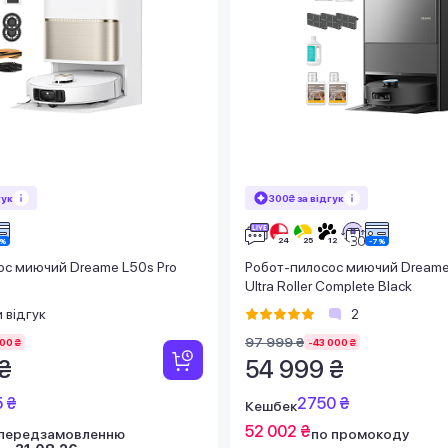
гук
300₴ за відгук
ос миючий Dreame L50s Pro
Робот-пилосос миючий Dreame
Ultra Roller Complete Black
 відгук
2
97 999 ₴
00 ₴
-43 000 ₴
₴
54 999 ₴
 ₴
2750 ₴
Кешбек
52 002 ₴
 передзамовленню
по промокоду