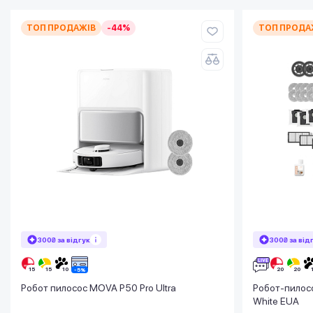
ТОП ПРОДАЖІВ
-44%
ТОП ПРОДА
300₴ за відгук
300₴ за від
Робот пилосос MOVA P50 Pro Ultra
Робот-пилосо
White EUA