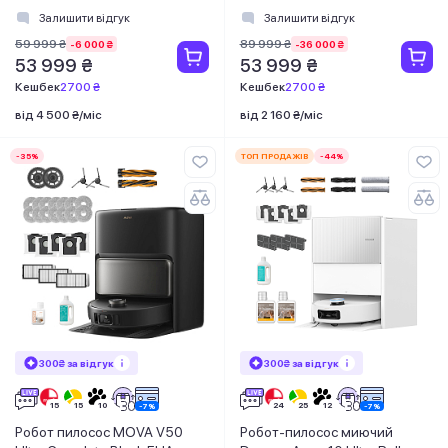
White
Залишити відгук
Залишити відгук
59 999 ₴
89 999 ₴
-6 000 ₴
-36 000 ₴
53 999 ₴
53 999 ₴
Кешбек
2700 ₴
Кешбек
2700 ₴
від 4 500 ₴/міс
від 2 160 ₴/міс
-35%
ТОП ПРОДАЖІВ
-44%
300₴ за відгук
300₴ за відгук
Робот пилосос MOVA V50
Робот-пилосос миючий