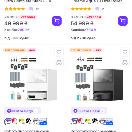
Ultra Complete Black EUA
Dreame Aqua 10 Ultra Roller
Complete White
12
2
76 999 ₴
97 999 ₴
-27 000 ₴
-43 000 ₴
49 999 ₴
54 999 ₴
Кешбек
2500 ₴
Кешбек
2750 ₴
від 3 333 ₴/міс
від 2 200 ₴/міс
ТОП ПРОДАЖІВ
-44%
ТОП ПРОДАЖІВ
-44%
300₴ за відгук
300₴ за відгук
Робот-пилосос миючий
Робот-пилосос миючий