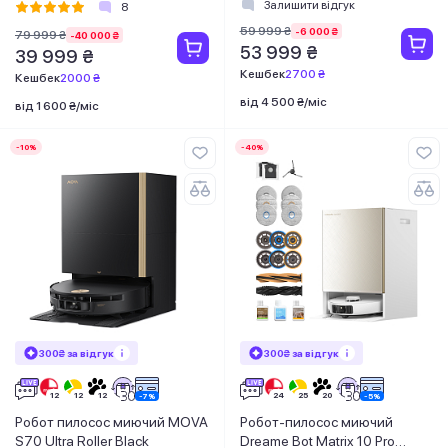
Залишити відгук
8
59 999 ₴
-6 000 ₴
79 999 ₴
-40 000 ₴
53 999 ₴
39 999 ₴
Кешбек
2700 ₴
Кешбек
2000 ₴
від 4 500 ₴/міс
від 1 600 ₴/міс
-10%
-40%
300₴ за відгук
300₴ за відгук
Робот пилосос миючий MOVA
Робот-пилосос миючий
S70 Ultra Roller Black
Dreame Bot Matrix 10 Pro