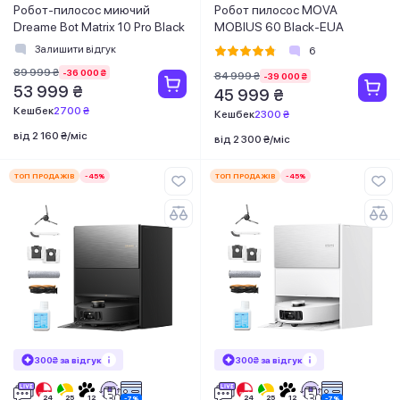
Робот-пилосос миючий
Робот пилосос MOVA
Dreame Bot Matrix 10 Pro Black
MOBIUS 60 Black-EUA
Залишити відгук
6
89 999 ₴
-36 000 ₴
84 999 ₴
-39 000 ₴
53 999 ₴
45 999 ₴
Кешбек
2700 ₴
Кешбек
2300 ₴
від 2 160 ₴/міс
від 2 300 ₴/міс
ТОП ПРОДАЖІВ
-45%
ТОП ПРОДАЖІВ
-45%
300₴ за відгук
300₴ за відгук