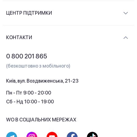
Про компанію
ЦЕНТР ПІДТРИМКИ
Новини та відеоогляди
Доставка і оплата
Контакти
КОНТАКТИ
Обмін і повернення
Питання та відповіді
0 800 201 865
Гарантія та сервіс
(безкоштовно з мобільного)
Кредит
Київ, вул. Воздвиженська, 21-23
Кешбек
Пн - Пт 9:00 - 20:00
Сб - Нд 10:00 - 19:00
WO В СОЦІАЛЬНИХ МЕРЕЖАХ