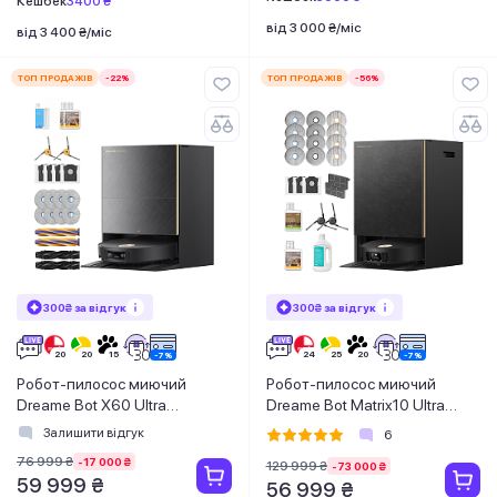
Кешбек
3400 ₴
від 3 000 ₴/міс
від 3 400 ₴/міс
ТОП ПРОДАЖІВ
-22%
ТОП ПРОДАЖІВ
-56%
300₴ за відгук
300₴ за відгук
Робот-пилосос миючий
Робот-пилосос миючий
Dreame Bot X60 Ultra
Dreame Bot Matrix10 Ultra
Complete Black
Black
Залишити відгук
6
76 999 ₴
-17 000 ₴
129 999 ₴
-73 000 ₴
59 999 ₴
56 999 ₴