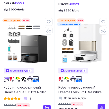
Кешбек
3000 ₴
Кешбек
2850 ₴
від 3 000 ₴/міс
від 2 280 ₴/міс
ТОП ПРОДАЖІВ
-44%
ТОП ПРОДАЖІВ
-20%
ПЕРЕДЗАМОВЛЕННЯ
300₴ за відгук
300₴ за відгук
Робот-пилосос миючий
Робот-пилосос миючий
Dreame Aqua 10 Ultra Roller
Dreame L50s Pro Ultra White
Complete Black
Залишити відгук
2
48 999 ₴
-9 700 ₴
97 999 ₴
-43 000 ₴