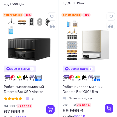
від 3 883 ₴/міс
від 2 500 ₴/міс
ТОП ПРОДАЖІВ
-28%
ТОП ПРОДАЖІВ
-22%
300₴ за відгук
300₴ за відгук
Робот-пилосос миючий
Робот-пилосос миючий
Dreame Bot X50 Master
Dreame Bot X60 Ultra
Complete White
Залишити відгук
6
76 999 ₴
-17 000 ₴
94 999 ₴
-27 000 ₴
59 999 ₴
67 999 ₴
Кешбек
3000 ₴