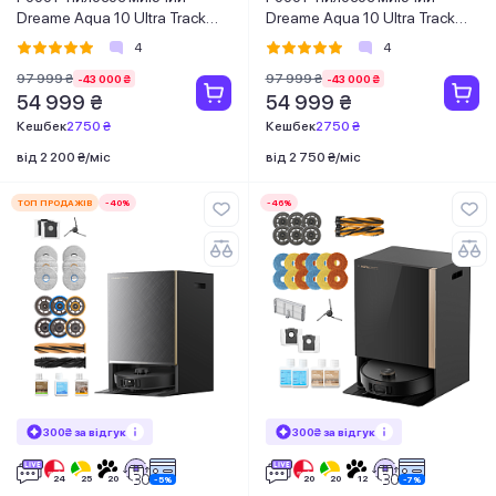
Dreame Aqua 10 Ultra Track
Dreame Aqua 10 Ultra Track
Complete White
Complete Black
4
4
97 999 ₴
97 999 ₴
-43 000 ₴
-43 000 ₴
54 999 ₴
54 999 ₴
Кешбек
2750 ₴
Кешбек
2750 ₴
від 2 200 ₴/міс
від 2 750 ₴/міс
ТОП ПРОДАЖІВ
-40%
-46%
300₴ за відгук
300₴ за відгук