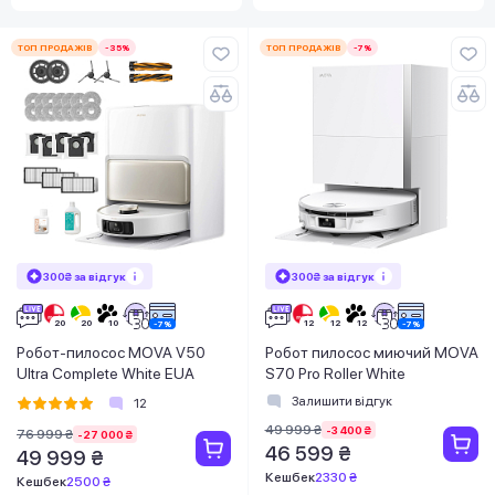
ТОП ПРОДАЖІВ
-35%
ТОП ПРОДАЖІВ
-7%
300₴ за відгук
300₴ за відгук
Робот-пилосос MOVA V50
Робот пилосос миючий MOVA
Ultra Complete White EUA
S70 Pro Roller White
Залишити відгук
12
49 999 ₴
-3 400 ₴
76 999 ₴
-27 000 ₴
46 599 ₴
49 999 ₴
Кешбек
2330 ₴
Кешбек
2500 ₴