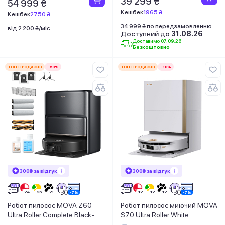
39 299 ₴
54 999 ₴
Кешбек
1965 ₴
Кешбек
2750 ₴
34 999 ₴ по передзамовленню
від 2 200 ₴/міс
Доступний до
31.08.26
Доставимо 07.09.26
Безкоштовно
ТОП ПРОДАЖІВ
-50%
ТОП ПРОДАЖІВ
-10%
300₴ за відгук
300₴ за відгук
Робот пилосос MOVA Z60
Робот пилосос миючий MOVA
Ultra Roller Complete Black-
S70 Ultra Roller White
EUA