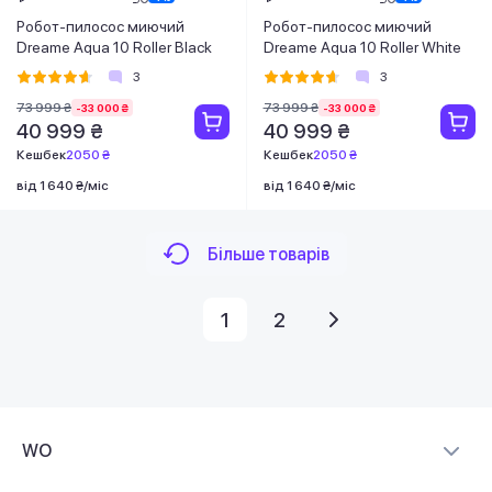
Робот-пилосос миючий
Робот-пилосос миючий
Dreame Aqua 10 Roller Black
Dreame Aqua 10 Roller White
3
3
73 999 ₴
73 999 ₴
-33 000 ₴
-33 000 ₴
40 999 ₴
40 999 ₴
Кешбек
2050 ₴
Кешбек
2050 ₴
від 1 640 ₴/міс
від 1 640 ₴/міс
Більше товарів
1
2
WO