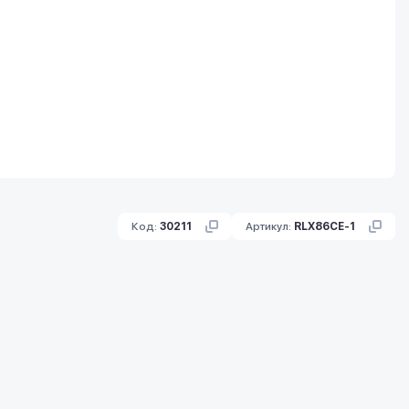
Код:
30211
Артикул:
RLX86CE-1