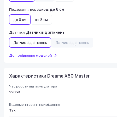
Подолання перешкод
:
до 6 см
до 6 см
до 8 см
Датчики
:
Датчик від зіткнень
Датчик від зіткнень
Датчик від зіткнень
До порівняння моделей
Характеристики Dreame X50 Master
Час роботи від акумулятора
220 хв
Відеомоніторинг приміщення
Так