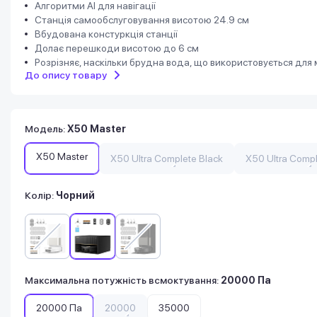
Алгоритми AI для навігації
Станція самообслуговування висотою 24.9 см
Вбудована констуркція станції
Долає перешкоди висотою до 6 см
Розрізняє, наскільки брудна вода, що використовується для м
До опису товару
Модель
:
X50 Master
X50 Master
X50 Ultra Complete Black
X50 Ultra Compl
Колір:
Чорний
Максимальна потужність всмоктування
:
20000 Па
20000 Па
20000
35000