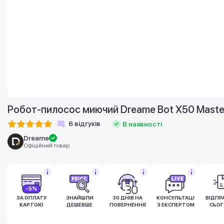
Робот-пилосос миючий Dreame Bot X50 Maste
6
відгуків
В наявності
Dreame
Офіційний товар
-5%
ЗА ОПЛАТУ
ЗНАЙШЛИ
30 ДНІВ НА
КОНСУЛЬТАЦІЯ
ВІДПР
КАРТОЮ
ДЕШЕВШЕ
ПОВЕРНЕННЯ
З ЕКСПЕРТОМ
СЬОГ