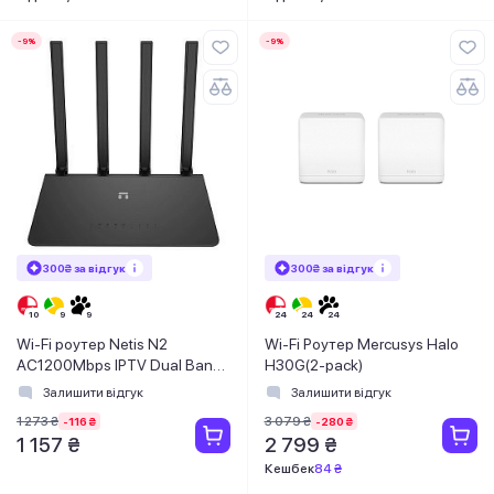
-9%
-9%
300₴ за відгук
300₴ за відгук
Wi-Fi роутер Netis N2
Wi-Fi Роутер Mercusys Halo
AC1200Mbps IPTV Dual Band
H30G(2-pack)
Gigabit Router (N2)
Залишити відгук
Залишити відгук
1 273 ₴
3 079 ₴
-116 ₴
-280 ₴
1 157 ₴
2 799 ₴
Кешбек
84 ₴