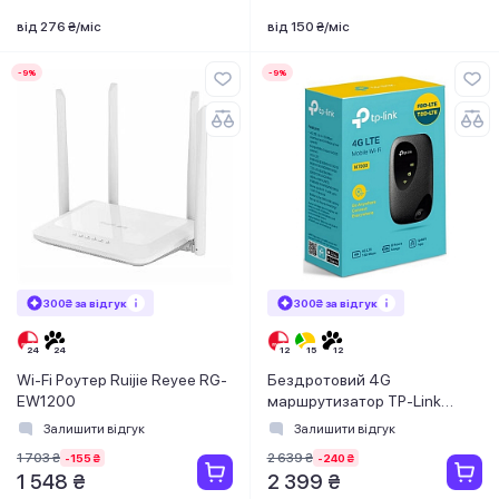
від 276 ₴/міс
від 150 ₴/міс
-9%
-9%
300₴ за відгук
300₴ за відгук
Wi-Fi Роутер Ruijie Reyee RG-
Бездротовий 4G
EW1200
маршрутизатор TP-Link
M7000
Залишити відгук
Залишити відгук
1 703 ₴
2 639 ₴
-155 ₴
-240 ₴
1 548 ₴
2 399 ₴