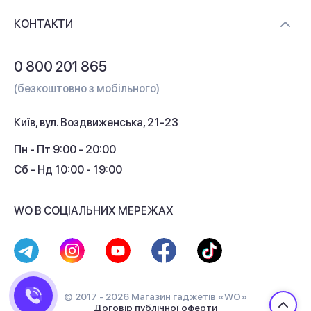
Доставка і оплата
Контакти
КОНТАКТИ
Обмін і повернення
Питання та відповіді
0 800 201 865
Гарантія та сервіс
(безкоштовно з мобільного)
Кредит
Київ, вул. Воздвиженська, 21-23
Кешбек
Пн - Пт 9:00 - 20:00
Сб - Нд 10:00 - 19:00
WO В СОЦІАЛЬНИХ МЕРЕЖАХ
© 2017 - 2026 Магазин гаджетів «WO»
Договір публічної оферти