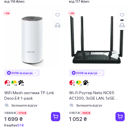
від 116 ₴/міс
від 117 ₴/міс
-9%
-9%
300₴ за відгук
300₴ за відгук
WiFi Mesh система TP-Link
Wi-Fi Роутер Netis NC65
Deco E4 1-pack
AC1200, 3xGE LAN, 1xGE
WAN, MESH
Залишити відгук
Залишити відгук
1 869 ₴
1 157 ₴
-170 ₴
-105 ₴
1 699 ₴
1 052 ₴
Кешбек
51 ₴