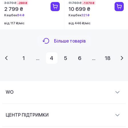
3 079 ₴
11 769 ₴
-280 ₴
-1 070 ₴
2 799 ₴
10 699 ₴
Кешбек
84 ₴
Кешбек
321 ₴
від 117 ₴/міс
від 446 ₴/міс
Більше товарів
1
...
4
5
6
...
18
WO
Про компанію
ЦЕНТР ПІДТРИМКИ
Новини та відеоогляди