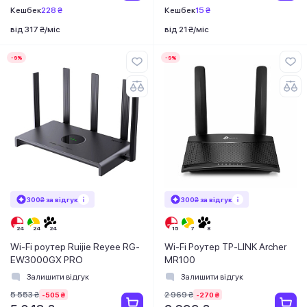
Кешбек
228 ₴
Кешбек
15 ₴
від 317 ₴/міс
від 21 ₴/міс
-9%
-9%
300₴ за відгук
300₴ за відгук
Wi-Fi роутер Ruijie Reyee RG-
Wi-Fi Роутер TP-LINK Archer
EW3000GX PRO
MR100
Залишити відгук
Залишити відгук
5 553 ₴
2 969 ₴
-505 ₴
-270 ₴