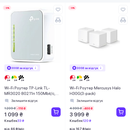
-9%
-9%
300₴ за відгук
300₴ за відгук
Wi-Fi Роутер TP-Link TL-
Wi-Fi Роутер Mercusys Halo
MR3020 802.11n 150Mbit/c,
H30G(3-pack)
1xFE LAN/WAN, 1xUSB2.0 для
Залишити відгук
Залишити відгук
3G-модема
1 209 ₴
4 399 ₴
-110 ₴
-400 ₴
1 099 ₴
3 999 ₴
Кешбек
33 ₴
Кешбек
120 ₴
від 46 ₴/міс
від 167 ₴/міс