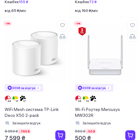
Кешбек
155 ₴
Кешбек
72 ₴
від 65 ₴/міс
від 160 ₴/міс
-9%
-9%
300₴ за відгук
300₴ за відгук
WiFi Mesh система TP-Link
Wi-Fi Роутер Mercusys
Deco X50 2-pack
MW302R
Залишити відгук
Залишити відгук
8 359 ₴
550 ₴
-760 ₴
-50 ₴
7 599 ₴
500 ₴