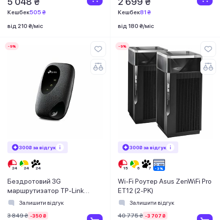
5 048 ₴
2 699 ₴
Кешбек
505 ₴
Кешбек
81 ₴
від 210 ₴/міс
від 180 ₴/міс
-9%
-9%
300₴ за відгук
300₴ за відгук
Бездротовий 3G
Wi-Fi Роутер Asus ZenWiFi Pro
маршрутизатор TP-Link
ET12 (2-PK)
M7200
Залишити відгук
Залишити відгук
3 849 ₴
40 775 ₴
-350 ₴
-3 707 ₴