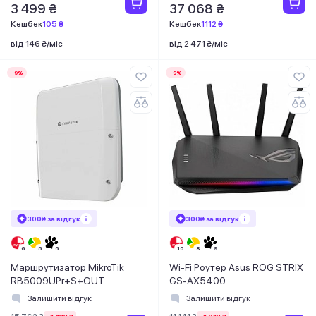
3 499 ₴
37 068 ₴
Кешбек
105 ₴
Кешбек
1112 ₴
від 146 ₴/міс
від 2 471 ₴/міс
-9%
-9%
300₴ за відгук
300₴ за відгук
Маршрутизатор MikroTik
Wi-Fi Роутер Asus ROG STRIX
RB5009UPr+S+OUT
GS-AX5400
Залишити відгук
Залишити відгук