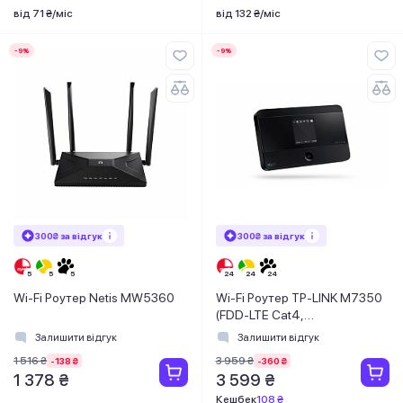
від 71 ₴/міс
від 132 ₴/міс
-9%
-9%
300₴ за відгук
300₴ за відгук
Wi-Fi Роутер Netis MW5360
Wi-Fi Роутер TP-LINK M7350
(FDD-LTE Cat4,
HSPA+/HSPA/UMTS/EDGE/GRP
Залишити відгук
Залишити відгук
1xUSB, 1xm
1 516 ₴
3 959 ₴
-138 ₴
-360 ₴
1 378 ₴
3 599 ₴
Кешбек
108 ₴