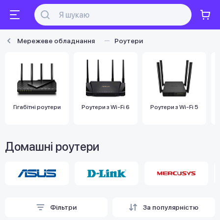
Мережеве обладнання
Роутери
Гігабітні роутери
Роутери з Wi-Fi 6
Роутери з Wi-Fi 5
Домашні роутери
Фільтри
За популярністю