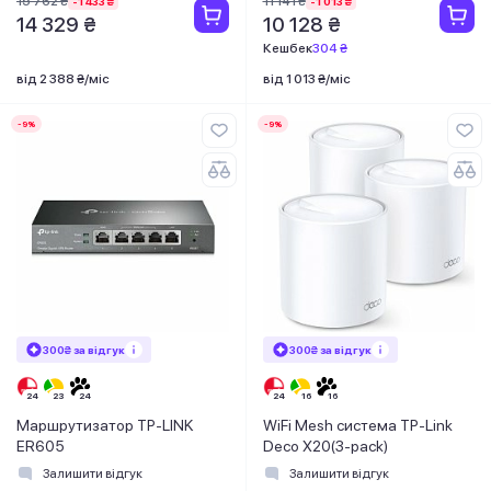
15 762 ₴
11 141 ₴
-1 433 ₴
-1 013 ₴
14 329 ₴
10 128 ₴
Кешбек
304 ₴
від 2 388 ₴/міс
від 1 013 ₴/міс
-9%
-9%
300₴ за відгук
300₴ за відгук
Маршрутизатор TP-LINK
WiFi Mesh система TP-Link
ER605
Deco X20(3-pack)
Залишити відгук
Залишити відгук