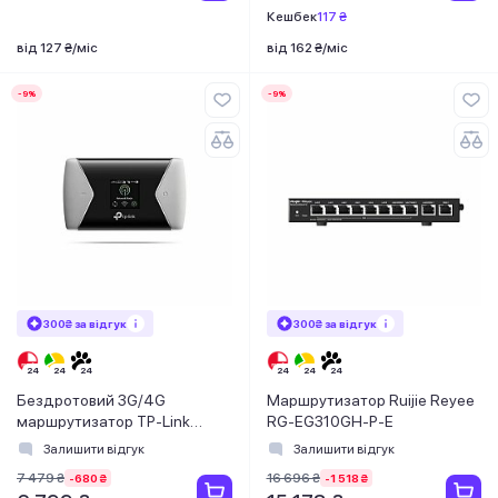
Кешбек
117 ₴
від 127 ₴/міс
від 162 ₴/міс
-9%
-9%
300₴ за відгук
300₴ за відгук
Бездротовий 3G/4G
Маршрутизатор Ruijie Reyee
маршрутизатор TP-Link
RG-EG310GH-P-E
M7450
Залишити відгук
Залишити відгук
7 479 ₴
16 696 ₴
-680 ₴
-1 518 ₴