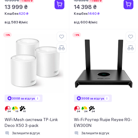
15 399 ₴
15 838 ₴
-1 400 ₴
-1 440 ₴
13 999 ₴
14 398 ₴
Кешбек
420 ₴
Кешбек
1440 ₴
від 583 ₴/міс
від 600 ₴/міс
-9%
-9%
300₴ за відгук
300₴ за відгук
WiFi Mesh система TP-Link
Wi-Fi Роутер Ruijie Reyee RG-
Deco X50 3-pack
EW300N
Залишити відгук
Залишити відгук