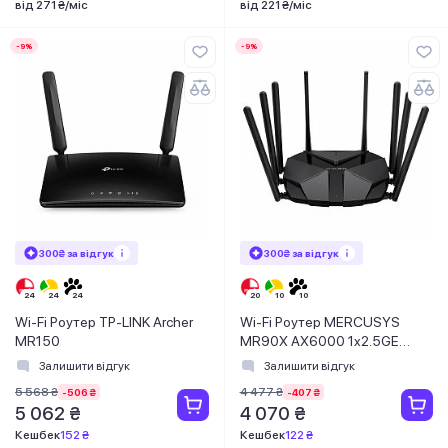
від 271 ₴/міс
від 221 ₴/міс
-9%
-9%
300₴ за відгук
300₴ за відгук
Wi-Fi Роутер TP-LINK Archer
Wi-Fi Роутер MERCUSYS
MR150
MR90X AX6000 1x2.5GE
WAN/LAN 1xGE WAN/LAN
Залишити відгук
Залишити відгук
2xGE LAN MU-MIMO OFDMA
5 568 ₴
4 477 ₴
-506 ₴
-407 ₴
5 062 ₴
4 070 ₴
Кешбек
152 ₴
Кешбек
122 ₴