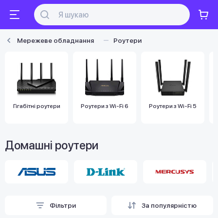
Мережеве обладнання
Роутери
Гігабітні роутери
Роутери з Wi-Fi 6
Роутери з Wi-Fi 5
Домашні роутери
Фільтри
За популярністю