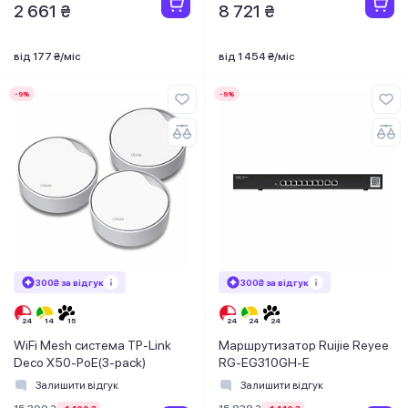
2 661 ₴
8 721 ₴
від 177 ₴/міс
від 1 454 ₴/міс
-9%
-9%
300₴ за відгук
300₴ за відгук
WiFi Mesh система TP-Link
Маршрутизатор Ruijie Reyee
Deco X50-PoE(3-pack)
RG-EG310GH-E
Залишити відгук
Залишити відгук