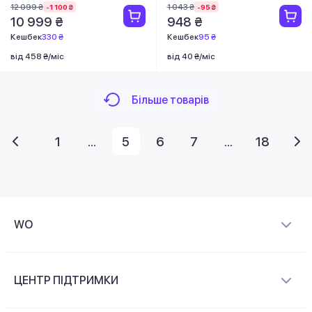
12 099 ₴
1 043 ₴
-1 100 ₴
-95 ₴
10 999 ₴
948 ₴
Кешбек
330 ₴
Кешбек
95 ₴
від 458 ₴/міс
від 40 ₴/міс
Більше товарів
1
...
5
6
7
...
18
WO
Про компанію
ЦЕНТР ПІДТРИМКИ
Новини та відеоогляди