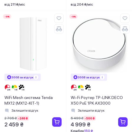
від 211 ₴/міс
від 204 ₴/міс
-9%
-9%
300₴ за відгук
300₴ за відгук
WiFi Mesh система Tenda
Wi-Fi Роутер TP-LINK DECO
MX12 (MX12-KIT-1)
X50 PoE 1PK AX3000
Залишити відгук
Залишити відгук
2 705 ₴
5 499 ₴
-246 ₴
-500 ₴
2 459 ₴
4 999 ₴
Кешбек
150 ₴