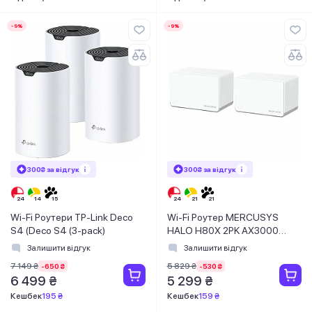
-9%
-9%
300₴ за відгук
300₴ за відгук
Wi-Fi Роутери TP-Link Deco
Wi-Fi Роутер MERCUSYS
S4 (Deco S4 (3-pack)
HALO H80X 2PK AX3000
3xGE LAN/WAN MESH
Залишити відгук
Залишити відгук
7 149 ₴
5 829 ₴
-650 ₴
-530 ₴
6 499 ₴
5 299 ₴
Кешбек
195 ₴
Кешбек
159 ₴