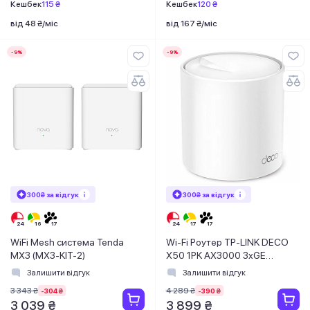
Кешбек
115 ₴
Кешбек
120 ₴
від 48 ₴/міс
від 167 ₴/міс
-9%
-9%
300₴ за відгук
300₴ за відгук
WiFi Mesh система Tenda
Wi-Fi Роутер TP-LINK DECO
MX3 (MX3-KIT-2)
X50 1PK AX3000 3xGE
LANWAN MU-MIMO OFDMA
Залишити відгук
Залишити відгук
MESH
3 343 ₴
4 289 ₴
-304 ₴
-390 ₴
3 039 ₴
3 899 ₴