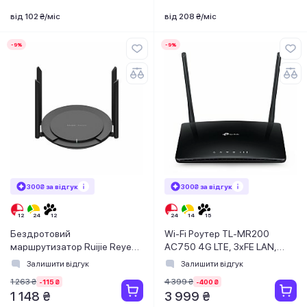
від 102 ₴/міс
від 208 ₴/міс
-9%
-9%
300₴ за відгук
300₴ за відгук
Бездротовий
Wi-Fi Роутер TL-MR200
маршрутизатор Ruijie Reyee
AC750 4G LTE, 3xFE LAN,
RG-EW300 PRO
1xFE WAN, 1xSim Card Slot
Залишити відгук
Залишити відгук
1 263 ₴
4 399 ₴
-115 ₴
-400 ₴
1 148 ₴
3 999 ₴