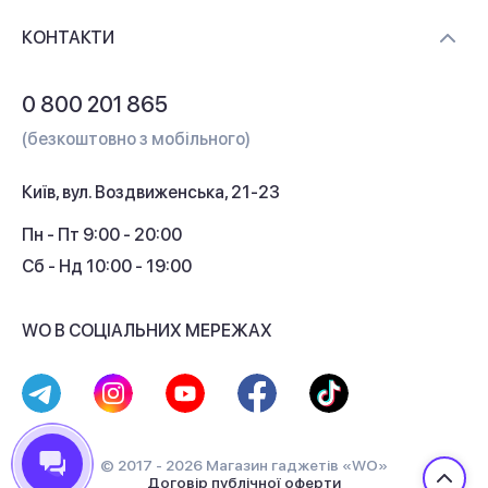
Доставка і оплата
Контакти
КОНТАКТИ
Обмін і повернення
Питання та відповіді
0 800 201 865
Гарантія та сервіс
(безкоштовно з мобільного)
Кредит
Київ, вул. Воздвиженська, 21-23
Кешбек
Пн - Пт 9:00 - 20:00
Сб - Нд 10:00 - 19:00
WO В СОЦІАЛЬНИХ МЕРЕЖАХ
© 2017 - 2026 Магазин гаджетів «WO»
Договір публічної оферти