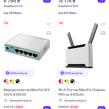
6 799 ₴
15 178 ₴
Кешбек
204 ₴
Кешбек
1518 ₴
від 283 ₴/міс
від 632 ₴/міс
-9%
-9%
300₴ за відгук
300₴ за відгук
Маршрутизатор MikroTik hEX
Wi-Fi Роутер MikroTik Chateau
2024 (E50UG)
PRO ax (H53UiG-
5HaxQ2HaxQ)
Залишити відгук
Залишити відгук
2 927 ₴
9 593 ₴
-266 ₴
-872 ₴