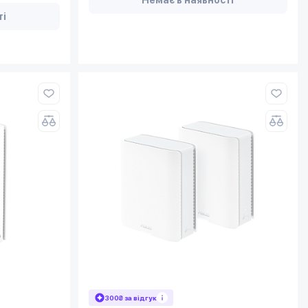
ті
300₴ за відгук