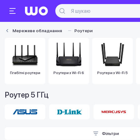
Мережеве обладнання
Роутери
Гігабітні роутери
Роутери з Wi-Fi 6
Роутери з Wi-Fi 5
Роутер 5 ГГц
Фільтри