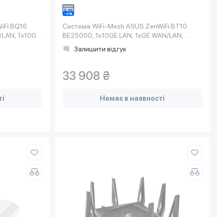
iFi BQ16
Система WiFi-Mesh ASUS ZenWiFi BT10
/LAN, 1x10GE
BE25000, 1x10GE LAN, 1xGE WAN/LAN,
1x10GE LAN, 1xUSB 3.0, 2мод
Залишити відгук
33 908 ₴
ті
Немає в наявності