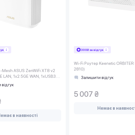
гук
300₴ за відгук
Wi-Fi Роутер Keenetic ORBITER
2810)
i-Mesh ASUS ZenWiFi XT8 v2
 LAN, 1x2.5GE WAN, 1xUSB3.1,
Залишити відгук
 відгук
5 007 ₴
₴
Немає в наявнос
емає в наявності