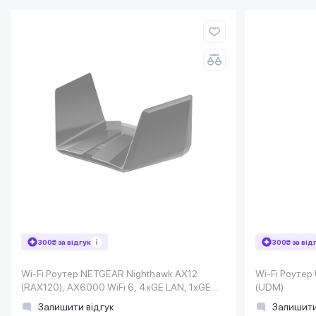
300₴ за відгук
300₴ за від
Wi-Fi Роутер NETGEAR Nighthawk AX12
Wi-Fi Роутер 
(RAX120), AX6000 WiFi 6, 4xGE LAN, 1xGE
(UDM)
WAN, 1x5GE, 2xUSB 3.0
Залишити відгук
Залишити