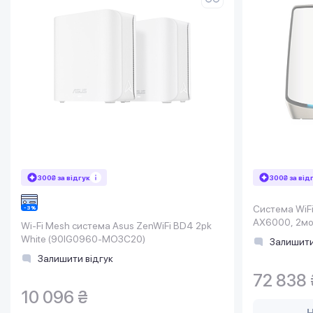
300₴ за відгук
300₴ за від
Система WiF
AX6000, 2мо
Wi-Fi Mesh система Asus ZenWiFi BD4 2pk
White (90IG0960-MO3C20)
Залишити
Залишити відгук
72 838 
10 096 ₴
Н