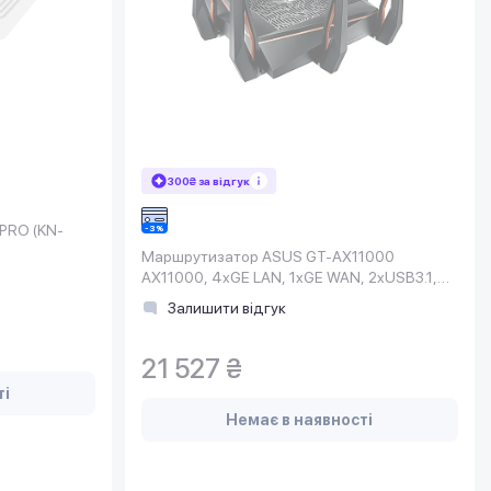
300₴ за відгук
 PRO (KN-
Маршрутизатор ASUS GT-AX11000
AX11000, 4xGE LAN, 1xGE WAN, 2xUSB3.1,
MESH, EU-UK
Залишити відгук
21 527 ₴
ті
Немає в наявності