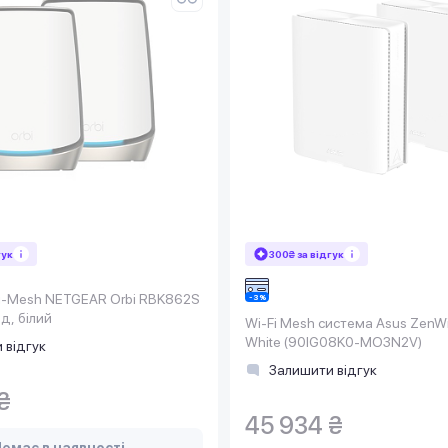
гук
300₴ за відгук
i-Mesh NETGEAR Orbi RBK862S
д, білий
Wi-Fi Mesh система Asus ZenWi
White (90IG08K0-MO3N2V)
 відгук
Залишити відгук
₴
45 934 ₴
емає в наявності