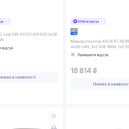
гук
300₴ за відгук
 D-Link DIR-X1530 AX1500 3xGE
AN
Маршрутизатор ASUS RT-BE8
4xGE LAN, 3x2.5GE WAN, 1x2.
 відгук
1x10GE WAN/LAN, 1xSFP+, 1
Залишити відгук
18 814 ₴
емає в наявності
Немає в наявнос