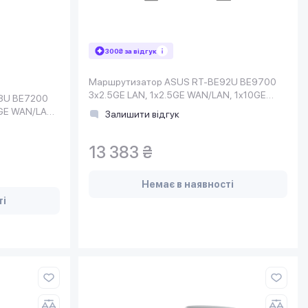
300₴ за відгук
Маршрутизатор ASUS RT-BE92U BE9700
3x2.5GE LAN, 1x2.5GE WAN/LAN, 1x10GE
8U BE7200
WAN/LAN, 1xUSB3.2, MESH
5GE WAN/LAN.
Залишити відгук
13 383 ₴
Немає в наявності
ті