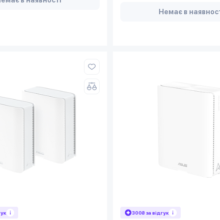
Немає в наявнос
гук
300₴ за відгук