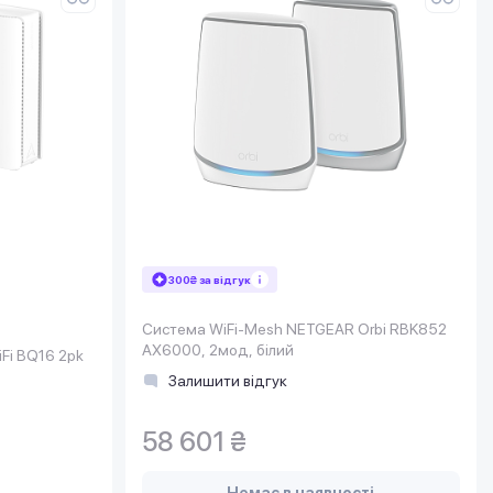
300₴ за відгук
Система WiFi-Mesh NETGEAR Orbi RBK852
AX6000, 2мод, білий
Fi BQ16 2pk
Залишити відгук
58 601 ₴
Немає в наявності