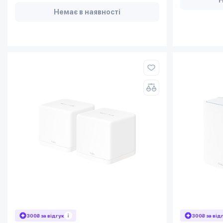
Немає в наявності
300₴ за відгук
300₴ за від