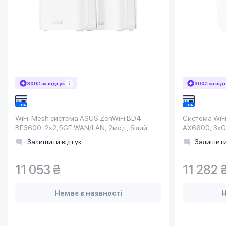
300₴ за відгук
300₴ за від
WiFi-Mesh система ASUS ZenWiFi BD4
Система WiF
BE3600, 2x2,5GE WAN/LAN, 2мод, білий
AX6600, 3xGE
1мод, білий
Залишити відгук
Залишити
11 053 ₴
11 282 
Немає в наявності
Н