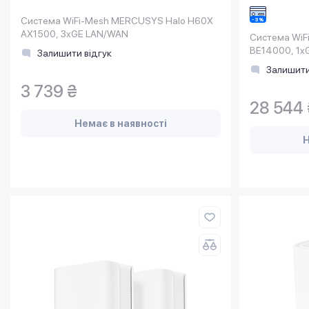
Система WiFi-Mesh MERCUSYS Halo H60X
AX1500, 3xGE LAN/WAN
Система WiF
BE14000, 1xG
Залишити відгук
LAN, 1xUSB 3
Залишити
3 739 ₴
28 544 
Немає в наявності
Н