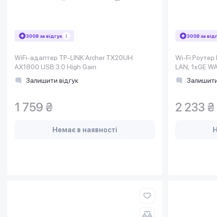
300₴ за відгук
300₴ за від
WiFi-адаптер TP-LINK Archer TX20UH
Wi-Fi Роутер
AX1800 USB 3.0 High Gain
LAN, 1xGE W
Залишити відгук
Залишити
1 759 ₴
2 233 ₴
Немає в наявності
Н