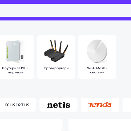
Роутери з USB-
Ігрові роутери
Wi-Fi Mesh-
портами
системи