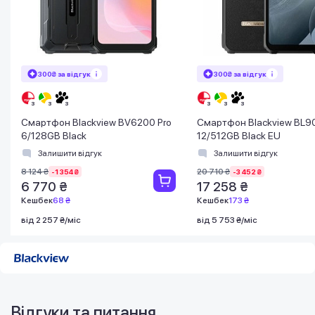
300₴ за відгук
300₴ за відгук
Смартфон Blackview BV6200 Pro
Смартфон Blackview BL9
6/128GB Black
12/512GB Black EU
Залишити відгук
Залишити відгук
8 124 ₴
20 710 ₴
-1 354 ₴
-3 452 ₴
6 770 ₴
17 258 ₴
Кешбек
68 ₴
Кешбек
173 ₴
від 2 257 ₴/міс
від 5 753 ₴/міс
Відгуки та питання