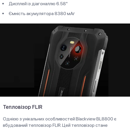
Дисплей із діагоналлю 6.58"
Ємність акумулятора 8380 мАг
Тепловізор FLIR
Однією з унікальних особливостей Blackview BL8800 є
вбудований тепловізор FLIR. Цей тепловізор стане