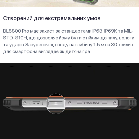
Створений для екстремальних умов
BL8800 Pro має захист за стандартами IP68, IP69K та MIL-
STD-810H, що дозволяє йому бути стійким до пилу, вологи
та ударів. Занурення під воду на глибину 1,5 м на 30 хвилин
для смартфона виглядає як дитяча гра.