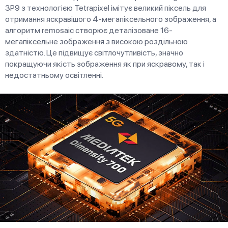
3P9 з технологією Tetrapixel імітує великий піксель для
отримання яскравішого 4-мегапіксельного зображення, а
алгоритм remosaic створює деталізоване 16-
мегапіксельне зображення з високою роздільною
здатністю. Це підвищує світлочутливість, значно
покращуючи якість зображення як при яскравому, так і
недостатньому освітленні.