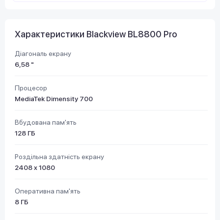
Характеристики Blackview BL8800 Pro
Діагональ екрану
6,58 "
Процесор
MediaTek Dimensity 700
Вбудована пам'ять
128 ГБ
Роздільна здатність екрану
2408 x 1080
Оперативна пам'ять
8 ГБ