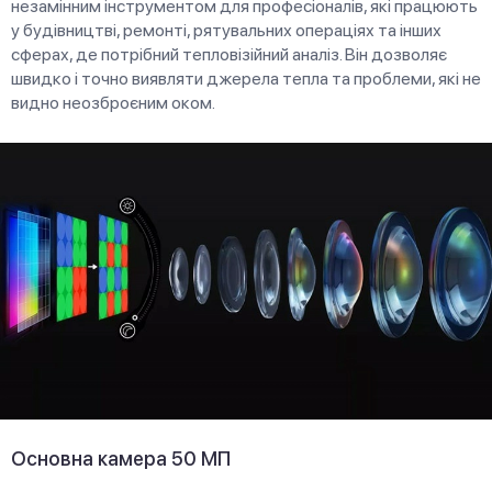
незамінним інструментом для професіоналів, які працюють
у будівництві, ремонті, рятувальних операціях та інших
сферах, де потрібний тепловізійний аналіз. Він дозволяє
швидко і точно виявляти джерела тепла та проблеми, які не
видно неозброєним оком.
Основна камера 50 МП