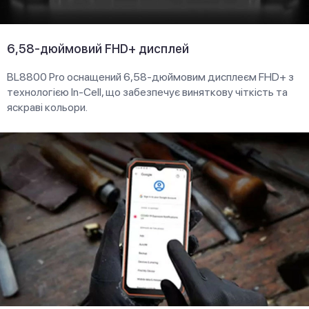
6,58-дюймовий FHD+ дисплей
BL8800 Pro оснащений 6,58-дюймовим дисплеєм FHD+ з
технологією In-Cell, що забезпечує виняткову чіткість та
яскраві кольори.