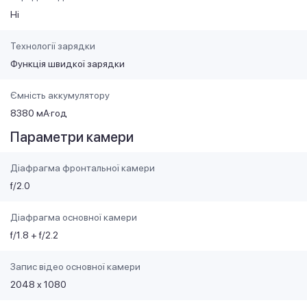
Ні
Технології зарядки
Функція швидкої зарядки
Ємність аккумулятору
8380 мА·год
Параметри камери
Діафрагма фронтальної камери
f/2.0
Діафрагма основної камери
f/1.8 + f/2.2
Запис відео основної камери
2048 x 1080