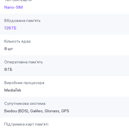
Nano-SIM
Вбудована пам'ять
128 ГБ
Кількість ядер
8 шт
Оперативна пам'ять
8 ГБ
Виробник процесора
MediaTek
Супутникова система
Beidou (BDS)
Galileo
Glonass
GPS
Підтримка карт пам'яті