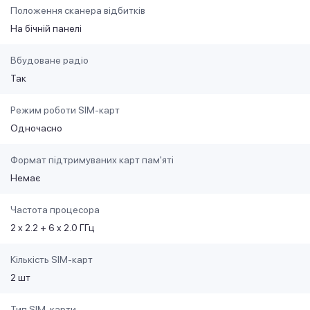
Положення сканера відбитків
На бічній панелі
Вбудоване радіо
Так
Режим роботи SIM-карт
Одночасно
Формат підтримуваних карт пам'яті
Немає
Частота процесора
2 x 2.2 + 6 x 2.0 ГГц
Кількість SIM-карт
2 шт
Тип SIM-карти