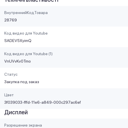
ВнутреннийКодТовара
28769
Код видео для Youtube
SADEV5XyimQ
Код видео для Youtube (1)
VnUVvKv0Tmo
Статус
Закупка под заказ
Цвет
3f039033-fffd-11e6-a849-000c297ac6ef
Дисплей
Разрешение экрана