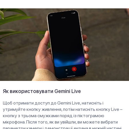
Як використовувати Gemini Live
Щоб отримати доступ до Gemini Live, натисніть і
утримуйте кнопку живлення, потім натисніть кнопку Live –
кнопку з трьома смужками поряд із піктограмою
мікрофона. Після того, як ви увійшли, ви можете вибрати
параметри камери і демонстрації екрана в нижній частині