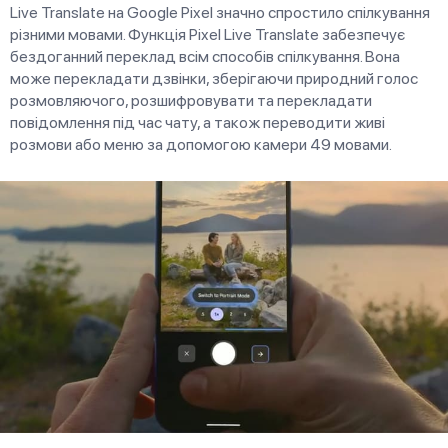
Live Translate на Google Pixel значно спростило спілкування
різними мовами. Функція Pixel Live Translate забезпечує
бездоганний переклад всім способів спілкування. Вона
може перекладати дзвінки, зберігаючи природний голос
розмовляючого, розшифровувати та перекладати
повідомлення під час чату, а також переводити живі
розмови або меню за допомогою камери 49 мовами.