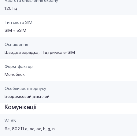
Частота оновлення екрану
120 Гц
Тип слота SIM
SIM + eSIM
Оснащення
Швидка зарядка
Підтримка e-SIM
Форм-фактор
Моноблок
Особливості корпусу
Безрамковий дисплей
Комунікації
WLAN
6e
802.11 a
ac
ax
b
g
n