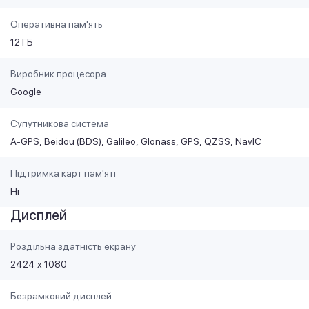
Оперативна пам'ять
12 ГБ
Виробник процесора
Google
Супутникова система
A-GPS
Beidou (BDS)
Galileo
Glonass
GPS
QZSS
NavIC
Підтримка карт пам'яті
Ні
Дисплей
Роздільна здатність екрану
2424 x 1080
Безрамковий дисплей