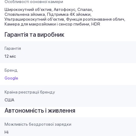
Особливості основної камери
Ширококутний об'єктив
Автофокус
Спалах
Сповільнена зйомка
Підтримка 4К зйомки
Ультраширококутний об'єктив
Функція розпізнавання облич
Камера для макрозйомки і сенсор глибини
HDR
Гарантія та виробник
Гарантія
12 міс
Бренд
Google
Країна реєстрації бренду
США
Автономність і живлення
Можливість бездротової зарядки
Ні