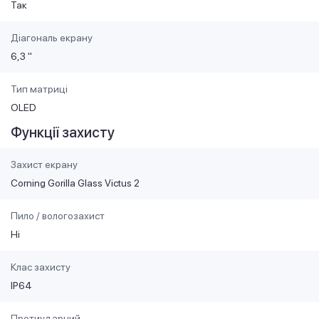
Так
Діагональ екрану
6,3 "
Тип матриці
OLED
Функції захисту
Захист екрану
Corning Gorilla Glass Victus 2
Пило / вологозахист
Ні
Клас захисту
IP64
Протиударний