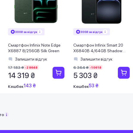
300₴ за відгук
300₴ за відгук
Смартфон Infinix Note Edge
Смартфон Infinix Smart 20
X6887 8/256GB Silk Green
X6840B 4/64GB Shadow
Black
Залишити відгук
Залишити відгук
17 183 ₴
6 364 ₴
-2 864 ₴
-1 061 ₴
14 319 ₴
5 303 ₴
143 ₴
53 ₴
Кешбек
Кешбек
то