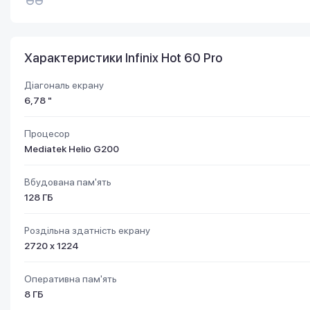
Характеристики Infinix Hot 60 Pro
Діагональ екрану
6,78 "
Процесор
Mediatek Helio G200
Вбудована пам'ять
128 ГБ
Роздільна здатність екрану
2720 х 1224
Оперативна пам'ять
8 ГБ