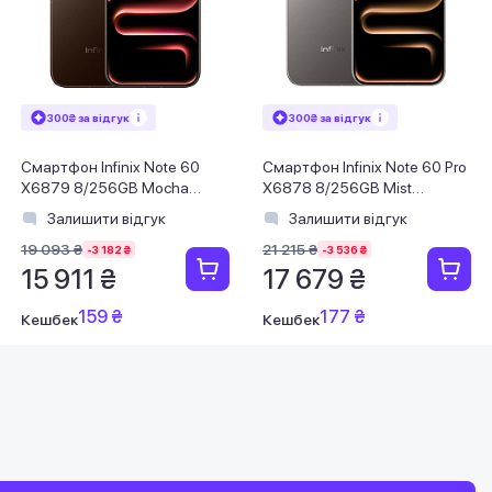
300₴ за відгук
300₴ за відгук
Смартфон Infinix Note 60
Смартфон Infinix Note 60 Pro
X6879 8/256GB Mocha
X6878 8/256GB Mist
Brown
Titanium
Залишити відгук
Залишити відгук
19 093 ₴
21 215 ₴
-3 182 ₴
-3 536 ₴
15 911 ₴
17 679 ₴
159 ₴
177 ₴
Кешбек
Кешбек