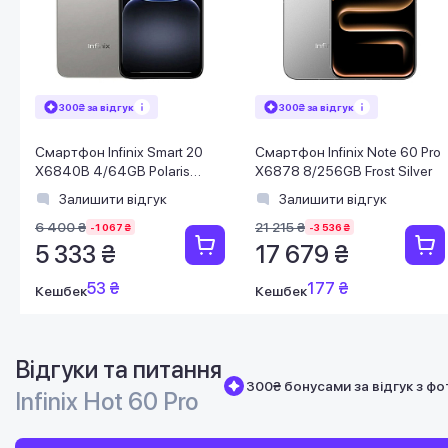
300₴ за відгук
300₴ за відгук
Смартфон Infinix Smart 20
Смартфон Infinix Note 60 Pro
X6840B 4/64GB Polaris
X6878 8/256GB Frost Silver
Titanium
Залишити відгук
Залишити відгук
6 400 ₴
21 215 ₴
-1 067 ₴
-3 536 ₴
5 333 ₴
17 679 ₴
53 ₴
177 ₴
Кешбек
Кешбек
Відгуки та питання
300₴ бонусами за відгук з фо
Infinix Hot 60 Pro