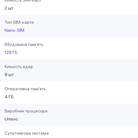
Кількість SIM-карт
2 шт
Тип SIM-карти
Nano-SIM
Вбудована пам'ять
128 ГБ
Кількість ядер
8 шт
Оперативна пам'ять
4 ГБ
Виробник процесора
Unisoc
Супутникова система