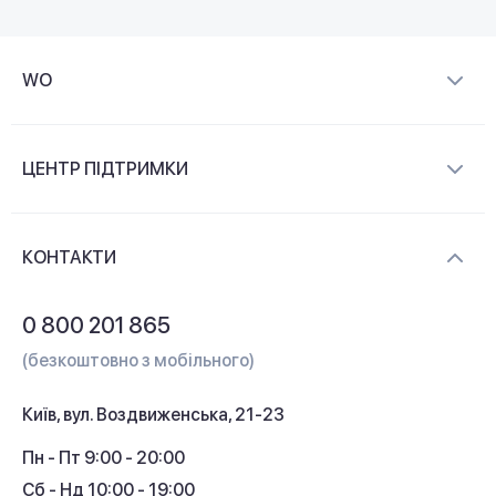
WO
Про компанію
ЦЕНТР ПІДТРИМКИ
Новини та відеоогляди
Доставка і оплата
Контакти
КОНТАКТИ
Обмін і повернення
Питання та відповіді
0 800 201 865
Гарантія та сервіс
(безкоштовно з мобільного)
Кредит
Київ, вул. Воздвиженська, 21-23
Кешбек
Пн - Пт 9:00 - 20:00
Сб - Нд 10:00 - 19:00