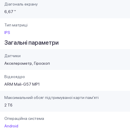
Діагональ екрану
6,67 "
Тип матриці
IPS
Загальні параметри
Датчики
Акселерометр
Гіроскоп
Відеоядро
ARM Mali-G57 MP1
Максимальний обсяг підтримуваної карти пам'яті
2 Тб
Операційна система
Android