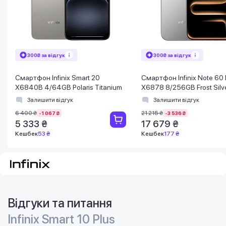
300₴ за відгук
300₴ за відгук
Смартфон Infinix Smart 20
Смартфон Infinix Note 60 
X6840B 4/64GB Polaris Titanium
X6878 8/256GB Frost Silv
Залишити відгук
Залишити відгук
6 400 ₴
21 215 ₴
-1 067 ₴
-3 536 ₴
5 333 ₴
17 679 ₴
Кешбек
53 ₴
Кешбек
177 ₴
Відгуки та питання
Infinix Smart 10 Plus