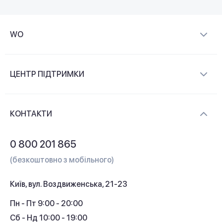
WO
Про компанію
ЦЕНТР ПІДТРИМКИ
Новини та відеоогляди
Доставка і оплата
Контакти
КОНТАКТИ
Обмін і повернення
Питання та відповіді
0 800 201 865
Гарантія та сервіс
(безкоштовно з мобільного)
Кредит
Київ, вул. Воздвиженська, 21-23
Кешбек
Пн - Пт 9:00 - 20:00
Сб - Нд 10:00 - 19:00