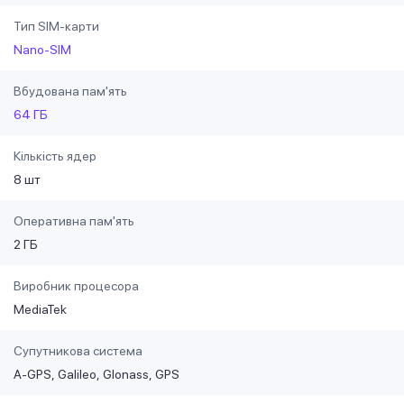
Тип SIM-карти
Nano-SIM
Вбудована пам'ять
64 ГБ
Кількість ядер
8 шт
Оперативна пам'ять
2 ГБ
Виробник процесора
MediaTek
Супутникова система
A-GPS
Galileo
Glonass
GPS