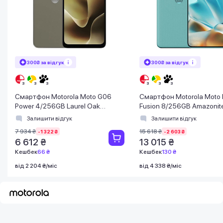
300₴ за відгук
300₴ за відгук
Смартфон Motorola Moto G06
Смартфон Motorola Moto 
Power 4/256GB Laurel Oak
Fusion 8/256GB Amazonit
(PBA00001UA)
(PB7E0036RS)
Залишити відгук
Залишити відгук
7 934 ₴
15 618 ₴
-1 322 ₴
-2 603 ₴
6 612 ₴
13 015 ₴
Кешбек
66 ₴
Кешбек
130 ₴
від 2 204 ₴/міс
від 4 338 ₴/міс