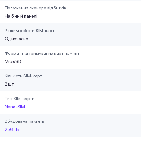
Положення сканера відбитків
На бічній панелі
Режим роботи SIM-карт
Одночасно
Формат підтримуваних карт пам'яті
MicroSD
Кількість SIM-карт
2 шт
Тип SIM-карти
Nano-SIM
Вбудована пам'ять
256 ГБ