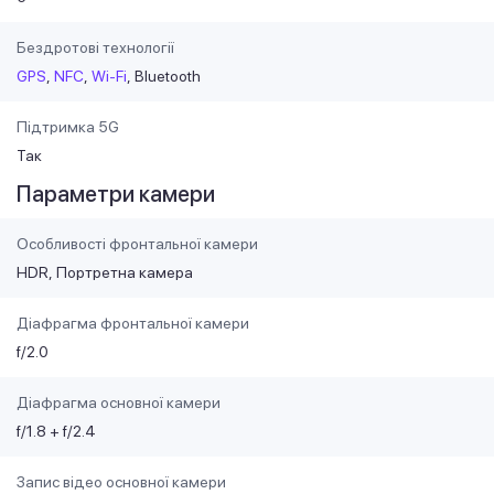
Бездротові технології
GPS
NFC
Wi-Fi
Bluetooth
Підтримка 5G
Так
Параметри камери
Особливості фронтальної камери
HDR
Портретна камера
Діафрагма фронтальної камери
f/2.0
Діафрагма основної камери
f/1.8 + f/2.4
Запис відео основної камери