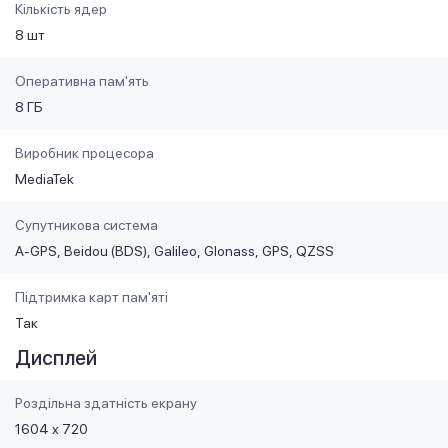
Кількість ядер
8 шт
Оперативна пам'ять
8 ГБ
Виробник процесора
MediaTek
Супутникова система
A-GPS
Beidou (BDS)
Galileo
Glonass
GPS
QZSS
Підтримка карт пам'яті
Так
Дисплей
Роздільна здатність екрану
1604 х 720