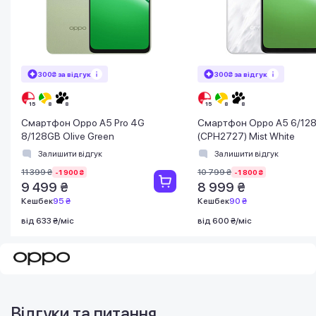
300₴ за відгук
300₴ за відгук
Смартфон Oppo A5 Pro 4G
Смартфон Oppo A5 6/12
8/128GB Olive Green
(CPH2727) Mist White
Залишити відгук
Залишити відгук
11 399 ₴
10 799 ₴
-1 900 ₴
-1 800 ₴
9 499 ₴
8 999 ₴
Кешбек
95 ₴
Кешбек
90 ₴
від 633 ₴/міс
від 600 ₴/міс
Відгуки та питання