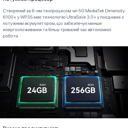
Створений за 6-нм техпроцесом чіп 5G MediaTek Dimensity
6100+ у WP35 має технологію UltraSave 3.0+ у поєднанні з
потужним акумулятором, що забезпечує менше
енергоспоживання та більш тривалий час автономної
роботи.