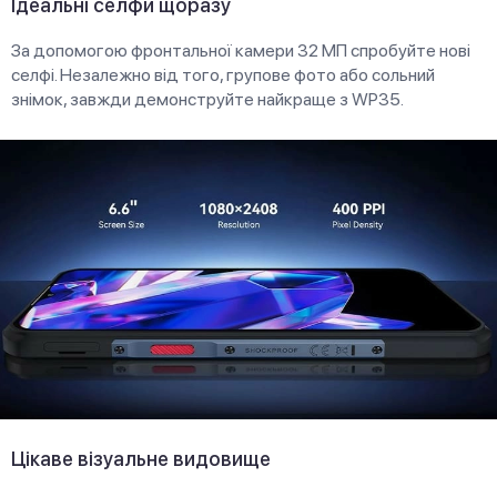
Ідеальні селфи щоразу
За допомогою фронтальної камери 32 МП спробуйте нові
селфі. Незалежно від того, групове фото або сольний
знімок, завжди демонструйте найкраще з WP35.
Цікаве візуальне видовище