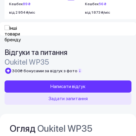
Кешбек
89 ₴
Кешбек
56 ₴
від 2 954 ₴/міс
від 1 873 ₴/міс
Відгуки та питання
Oukitel WP35
300₴ бонусами за відгук з фото
Написати відгук
Задати запитання
Огляд
Oukitel WP35