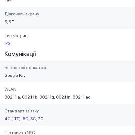
Так
Діагональ екрану
6,6 "
Тип матриці
IPS
Комунікації
Безконтактні платежі
Google Pay
WLAN
802.11 a
802.11 b
802.11g
802.11n
802.11 ac
Стандарт зв'язку
4G (LTE)
5G
3G
2G
Підтримка NFC