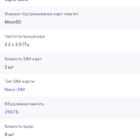
Формат підтримуваних карт пам'яті
MicroSD
Частота процесора
2.2 + 2.0 ГГц
Кількість SIM-карт
2 шт
Тип SIM-карти
Nano-SIM
Вбудована пам'ять
256 ГБ
Кількість ядер
8 шт