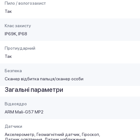
Пило / вологозахист
Так
Клас захисту
IP69K, IP68
Протиударний
Так
Безпека
Сканер відбитка пальця/сканер особи
Загальні параметри
Відеоядро
ARM Mali-G57 MP2
Датчики
Акселерометр
Геомагнітний датчик
Гіроскоп
Датчик освітлення
Датчик наближення