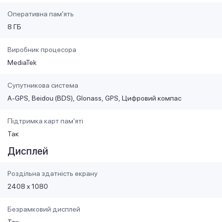
Оперативна пам'ять
8 ГБ
Виробник процесора
MediaTek
Супутникова система
A-GPS
Beidou (BDS)
Glonass
GPS
Цифровий компас
Підтримка карт пам'яті
Так
Дисплей
Роздільна здатність екрану
2408 x 1080
Безрамковий дисплей