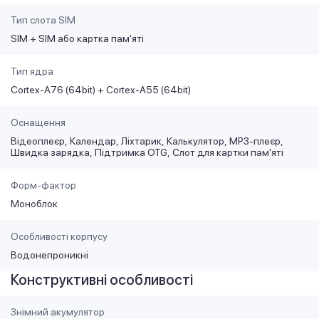
Тип слота SIM
SIM + SIM або картка пам'яті
Тип ядра
Cortex-A76 (64bit) + Cortex-A55 (64bit)
Оснащення
Відеоплеєр
Календар
Ліхтарик
Калькулятор
MP3-плеєр
Швидка зарядка
Підтримка OTG
Слот для картки пам'яті
Форм-фактор
Моноблок
Особливості корпусу
Водонепроникні
Конструктивні особливості
Знімний акумулятор