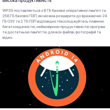
Висока продуктивність
WP35 поставляється з 8 ГБ базової оперативної пам'яті та
256 ГБ базової ПЗП, які можна розширити до вражаючих 24
ГБ ОЗУ та 2 ТБ ПЗП відповідно. Насолоджуйтесь плавною
багатозадачністю, неймовірною продуктивністю програм
та достатньою пам'яттю для всіх файлів, фотографій та
відео.