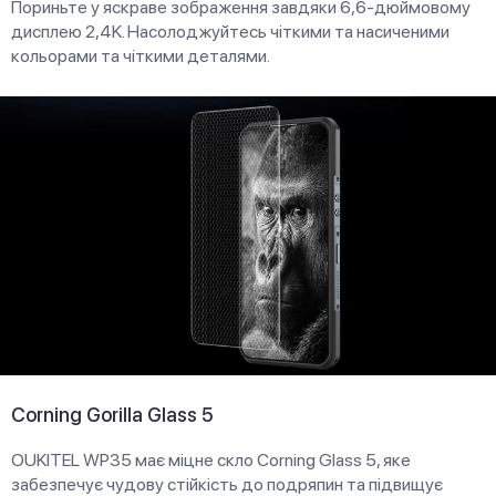
Пориньте у яскраве зображення завдяки 6,6-дюймовому
дисплею 2,4K. Насолоджуйтесь чіткими та насиченими
кольорами та чіткими деталями.
Corning Gorilla Glass 5
OUKITEL WP35 має міцне скло Corning Glass 5, яке
забезпечує чудову стійкість до подряпин та підвищує