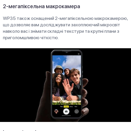
2-мегапіксельна макрокамера
WP35 також оснащений 2-мегапіксельною макрокамерою,
що дозволяє вам досліджувати захоплюючий мікросвіт
навколо вас і знімати складні текстури та крупні плани з
приголомшливою чіткістю.