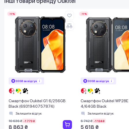
Інші товари бренду
Oukitel
-17%
-17%
300₴ за відгук
300₴ за відгук
Смартфон Oukitel G1 6/256GB
Смартфон Oukitel WP28E
Black (6931940757874)
4/64GB Black
Залишити відгук
Залишити відгук
10 636 ₴
6 742 ₴
-1 773 ₴
-1 124 ₴
8 863 ₴
5 618 ₴