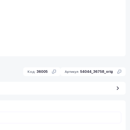
Код:
36005
Артикул:
54044_36758_orig