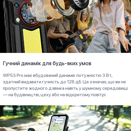
Гучний динамік для будь-яких умов
WP53 Pro має вбудований динамік потужністю 3 Вт,
здатний видавати гучність до 128 дБ. Це означає, що ви не
пропустите жодного дзвінка навіть у шумному середовищі
— на будівництві, цеху або на відкритому повітрі.