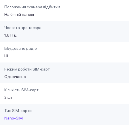
Положення сканера відбитків
На бічній панелі
Частота процесора
1.8 ГГц
Вбудоване радіо
Ні
Режим роботи SIM-карт
Одночасно
Кількість SIM-карт
2 шт
Тип SIM-карти
Nano-SIM