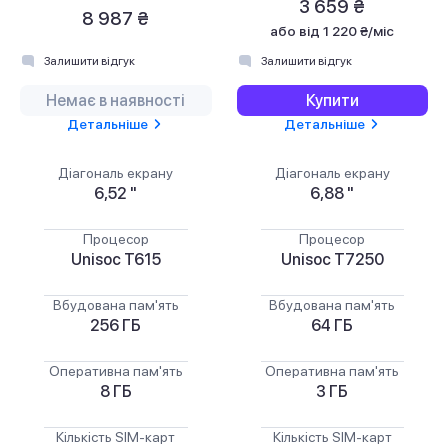
3 659 ₴
8 987 ₴
або
від 1 220 ₴/міс
Залишити відгук
Залишити відгук
Немає в наявності
Купити
Детальніше
Детальніше
Діагональ екрану
Діагональ екрану
6,52 "
6,88 "
Процесор
Процесор
Unisoc T615
Unisoc T7250
Вбудована пам'ять
Вбудована пам'ять
256 ГБ
64 ГБ
Оперативна пам'ять
Оперативна пам'ять
8 ГБ
3 ГБ
Кількість SIM-карт
Кількість SIM-карт