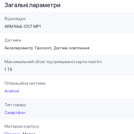
Загальні параметри
Відеоядро
ARM Mali-G57 MP1
Датчики
Акселерометр
Гіроскоп
Датчик освітлення
Максимальний обсяг підтримуваної карти пам'яті
1 Тб
Операційна система
Android
Тип товару
Смартфон
Матеріал корпусу
Пластик
Метал