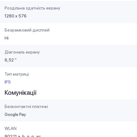
Роздільна здатність екрану
1280 x 576
Безрамковий дисплей
Ні
Діагональ екрану
6,52 "
Тип матриці
IPS
Комунікації
Безконтактні платежі
Google Pay
WLAN
802.11 a
b
g
n
ac