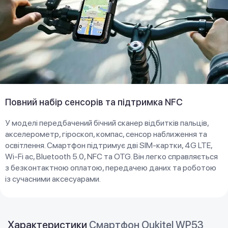
Повний набір сенсорів та підтримка NFC
У моделі передбачений бічний сканер відбитків пальців,
акселерометр, гіроскоп, компас, сенсор наближення та
освітлення. Смартфон підтримує дві SIM-картки, 4G LTE,
Wi-Fi ac, Bluetooth 5.0, NFC та OTG. Він легко справляється
з безконтактною оплатою, передачею даних та роботою
із сучасними аксесуарами.
Характеристики
Смартфон Oukitel WP53