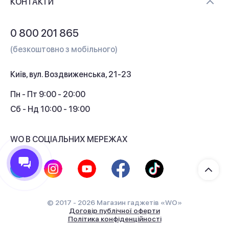
Контакти
КОНТАКТИ
Обмін і повернення
Питання та відповіді
0 800 201 865
Гарантія та сервіс
(безкоштовно з мобільного)
Кредит
Київ, вул. Воздвиженська, 21-23
Кешбек
Пн - Пт 9:00 - 20:00
Сб - Нд 10:00 - 19:00
WO В СОЦІАЛЬНИХ МЕРЕЖАХ
© 2017 - 2026 Магазин гаджетів «WO»
Договір публічної оферти
Політика конфіденційності