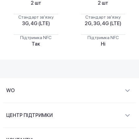
2 шт
2 шт
Стандарт зв'язку
Стандарт зв'язку
3G, 4G (LTE)
2G, 3G, 4G (LTE)
Підтримка NFC
Підтримка NFC
Так
Ні
WO
Про компанію
ЦЕНТР ПІДТРИМКИ
Новини та відеоогляди
Доставка і оплата