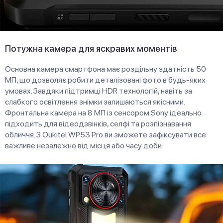
Потужна камера для яскравих моментів
Основна камера смартфона має роздільну здатність 50
МП, що дозволяє робити деталізовані фото в будь-яких
умовах. Завдяки підтримці HDR технологій, навіть за
слабкого освітлення знімки залишаються якісними.
Фронтальна камера на 8 МП із сенсором Sony ідеально
підходить для відеодзвінків, селфі та розпізнавання
обличчя. З Oukitel WP53 Pro ви зможете зафіксувати все
важливе незалежно від місця або часу доби.