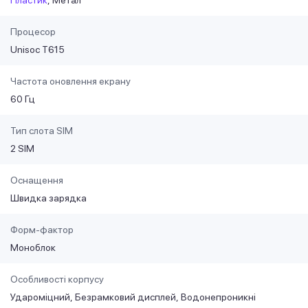
Процесор
Unisoc T615
Частота оновлення екрану
60 Гц
Тип слота SIM
2 SIM
Оснащення
Швидка зарядка
Форм-фактор
Моноблок
Особливості корпусу
Удароміцний
Безрамковий дисплей
Водонепроникні