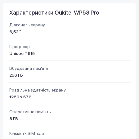
Характеристики Oukitel WP53 Pro
Діагональ екрану
6,52 "
Процесор
Unisoc T615
Вбудована пам'ять
256 ГБ
Роздільна здатність екрану
1280 x 576
Оперативна пам'ять
8 ГБ
Кількість SIM-карт