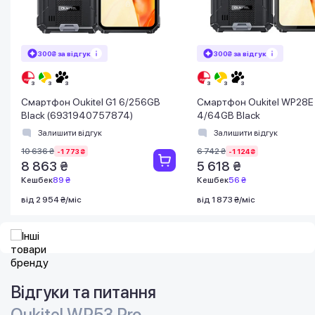
300₴ за відгук
300₴ за відгук
Смартфон Oukitel G1 6/256GB
Смартфон Oukitel WP28E
Black (6931940757874)
4/64GB Black
Залишити відгук
Залишити відгук
10 636 ₴
6 742 ₴
-1 773 ₴
-1 124 ₴
8 863 ₴
5 618 ₴
Кешбек
89 ₴
Кешбек
56 ₴
від 2 954 ₴/міс
від 1 873 ₴/міс
Відгуки та питання
Oukitel WP53 Pro