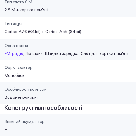
Тип слота SIM
2 SIM + картка пам'яті
Тип ядра
Cortex-A76 (64bit) + Cortex-A55 (64bit)
Оснащення
FM-радіо
Ліхтарик
Швидка зарядка
Слот для картки пам'яті
Форм-фактор
Моноблок
Особливості корпусу
Водонепроникні
Конструктивні особливості
Знімний акумулятор
Ні