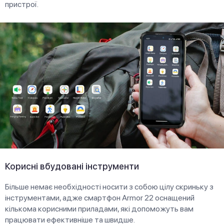
пристрої.
Корисні вбудовані інструменти
Більше немає необхідності носити з собою цілу скриньку з
інструментами, адже смартфон Armor 22 оснащений
кількома корисними приладами, які допоможуть вам
працювати ефективніше та швидше.