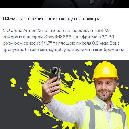
64-мегапіксельна ширококутна камера
У Ulefone Armor 22 встановлена ширококутна 64 Мп
камера із сенсором Sony IMX686 з діафрагмою ?/1.89,
розміром сенсора 1/1.7" та площею пікселя 0.8 мкм. Вона
пропускає більше світла, щоб у вас були чіткіші зображення.