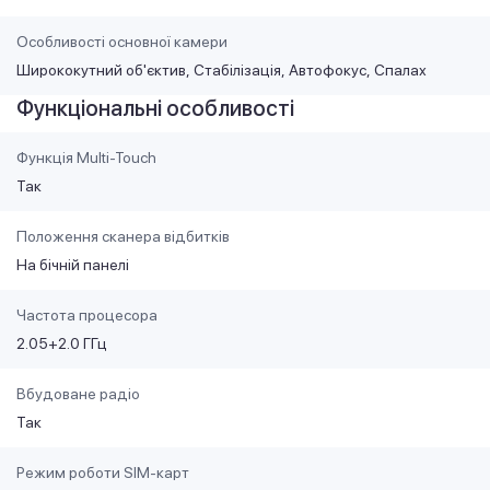
Особливості основної камери
Ширококутний об'єктив
Стабілізація
Автофокус
Спалах
Функціональні особливості
Функція Multi-Touch
Так
Положення сканера відбитків
На бічній панелі
Частота процесора
2.05+2.0 ГГц
Вбудоване радіо
Так
Режим роботи SIM-карт