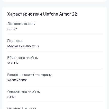
Характеристики Ulefone Armor 22
Діагональ екрану
6,58 "
Процесор
MediaTek Helio G96
Вбудована пам'ять
256 ГБ
Роздільна здатність екрану
2408 x 1080
Оперативна пам'ять
8 ГБ
Кількість SIM-карт