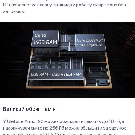
ГГц забезпечує плавну та швидку роботу смартфона без
затримок.
Великий обсяг пам'яті
У Ulefone Armor 22 можна розширити пам'ять до 16 Гб, а
накопичувач ємністю 256 Гб можна збільшити за рахунок
карти пам'яті до 512 Гб. Смартфон показує відмінну