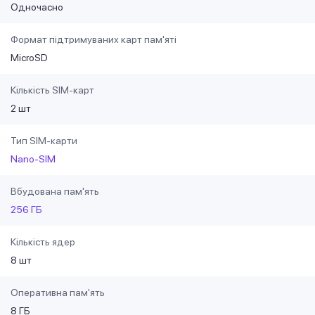
Одночасно
Формат підтримуваних карт пам'яті
MicroSD
Кількість SIM-карт
2 шт
Тип SIM-карти
Nano-SIM
Вбудована пам'ять
256 ГБ
Кількість ядер
8 шт
Оперативна пам'ять
8 ГБ