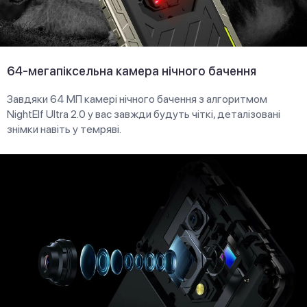
64-мегапіксельна камера нічного бачення
Завдяки 64 МП камері нічного бачення з алгоритмом
NightElf Ultra 2.0 у вас завжди будуть чіткі, деталізовані
знімки навіть у темряві.