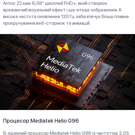
Armor 22 має 6,58" дисплей FHD+, який створює
вражаючий візуальний ефект і ще чіткіші зображення. А
висока частота оновлення 120 Гц забезпечує більш плавне
прокручування веб-сторінок та анімацій.
Процесор Mediatek Helio G96
8-ядерний процесор Mediatek Helio G96 із частотою 2,05