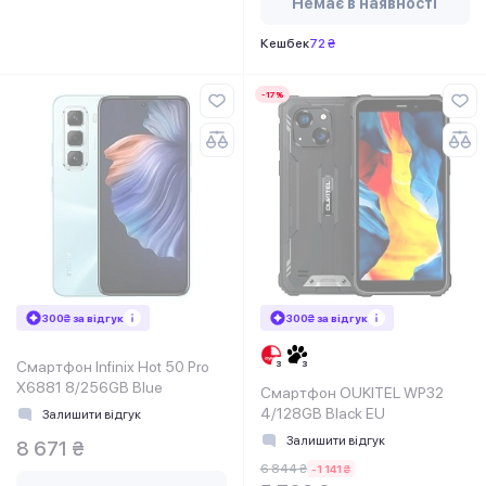
Немає в наявності
Кешбек
72 ₴
-17%
300₴ за відгук
300₴ за відгук
Смартфон Infinix Hot 50 Pro
X6881 8/256GB Blue
Смартфон OUKITEL WP32
4/128GB Black EU
Залишити відгук
Залишити відгук
8 671 ₴
6 844 ₴
-1 141 ₴