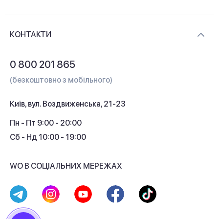
Новини та відеоогляди
Доставка і оплата
Контакти
КОНТАКТИ
Обмін і повернення
Питання та відповіді
0 800 201 865
Гарантія та сервіс
(безкоштовно з мобільного)
Кредит
Київ, вул. Воздвиженська, 21-23
Кешбек
Пн - Пт 9:00 - 20:00
Сб - Нд 10:00 - 19:00
WO В СОЦІАЛЬНИХ МЕРЕЖАХ