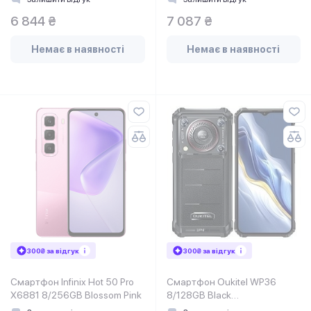
6 844 ₴
7 087 ₴
Немає в наявності
Немає в наявності
300₴ за відгук
300₴ за відгук
Смартфон Infinix Hot 50 Pro
Смартфон Oukitel WP36
X6881 8/256GB Blossom Pink
8/128GB Black
(6931940743563)