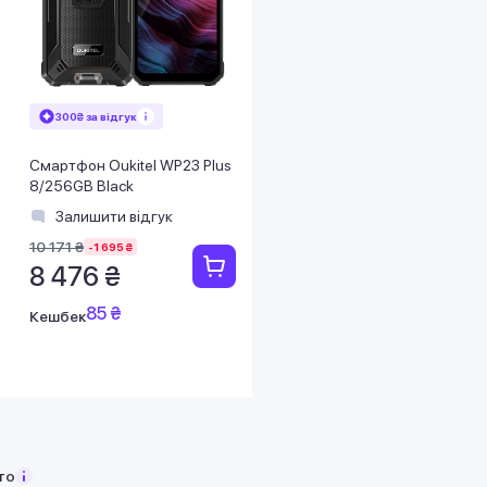
300₴ за відгук
Смартфон Oukitel WP23 Plus
8/256GB Black
Залишити відгук
10 171 ₴
-1 695 ₴
8 476 ₴
85 ₴
Кешбек
то