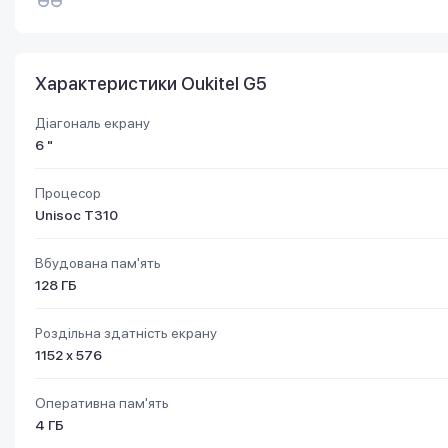
Характеристики Oukitel G5
Діагональ екрану
6 "
Процесор
Unisoc T310
Вбудована пам'ять
128 ГБ
Роздільна здатність екрану
1152 х 576
Оперативна пам'ять
4 ГБ