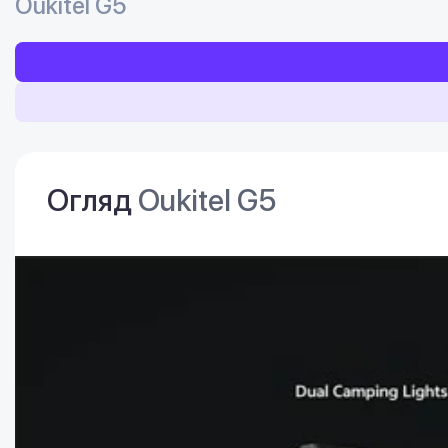
Oukitel G5
Огляд
Oukitel G5