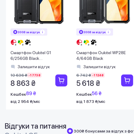
300₴ за відгук
300₴ за відгук
Смартфон Oukitel G1
Смартфон Oukitel WP28E
6/256GB Black
4/64GB Black
(6931940757874)
Залишити відгук
Залишити відгук
10 636 ₴
6 742 ₴
-1 773 ₴
-1 124 ₴
8 863 ₴
5 618 ₴
89 ₴
56 ₴
Кешбек
Кешбек
від 2 954 ₴/міс
від 1 873 ₴/міс
Відгуки та питання
300₴ бонусами за відгук з фо