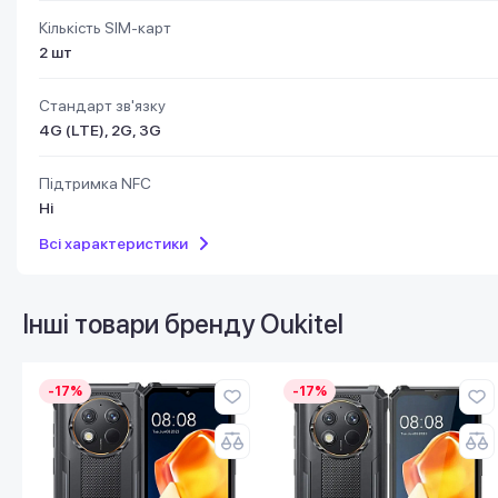
Кількість SIM-карт
2 шт
Стандарт зв'язку
4G (LTE), 2G, 3G
Підтримка NFC
Ні
Всі характеристики
Інші товари бренду
Oukitel
-17%
-17%