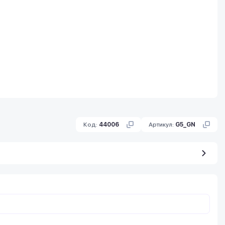
Код:
44006
Артикул:
G5_GN