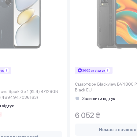
гук
300₴ за відгук
Смартфон Blackview BV4800 P
Black EU
no Spark Go 1 (KL4) 4/128GB
ack (4894947036163)
Залишити відгук
 відгук
6 052 ₴
₴
Немає в наявнос
емає в наявності