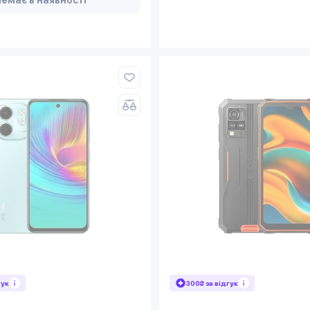
гук
300₴ за відгук