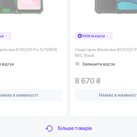
гук
300₴ за відгук
ackview BV6200 Pro 6/128GB
Смартфон Blackview BV5300 P
NFC Black
 відгук
Залишити відгук
8 670 ₴
емає в наявності
Немає в наявнос
Більше товарів