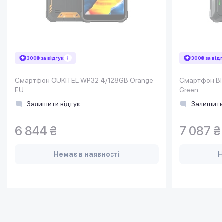
300₴ за відгук
300₴ за від
Смартфон OUKITEL WP32 4/128GB Orange
Смартфон Bl
EU
Green
Залишити відгук
Залишити
6 844 ₴
7 087 ₴
Немає в наявності
Н