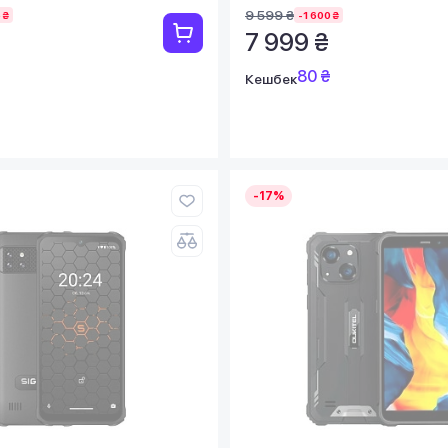
9 599 ₴
 ₴
-1 600 ₴
7 999 ₴
80 ₴
Кешбек
-17%