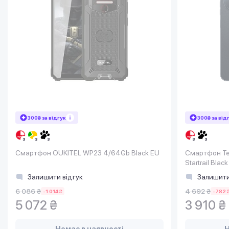
300₴ за відгук
300₴ за від
Смартфон OUKITEL WP23 4/64Gb Black EU
Смартфон Tec
Startrail Bl
Залишити відгук
Залишити
6 086 ₴
4 692 ₴
-1 014 ₴
-782 
5 072 ₴
3 910 ₴
Немає в наявності
Н