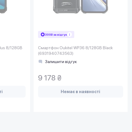
300₴ за відгук
lus 8/128GB
Смартфон Oukitel WP36 8/128GB Black
(6931940743563)
Залишити відгук
9 178 ₴
ті
Немає в наявності