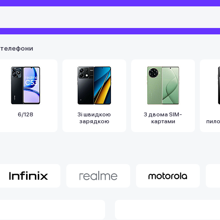
 телефони
6/128
Зі швидкою
З двома SIM-
зарядкою
картами
пил