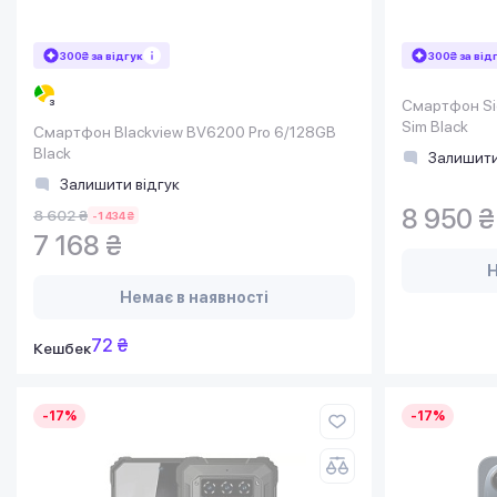
300₴ за відгук
300₴ за від
Смартфон Sig
Sim Black
Смартфон Blackview BV6200 Pro 6/128GB
Black
Залишити
Залишити відгук
8 950 ₴
8 602 ₴
-1 434 ₴
7 168 ₴
Н
Немає в наявності
72 ₴
Кешбек
-17%
-17%