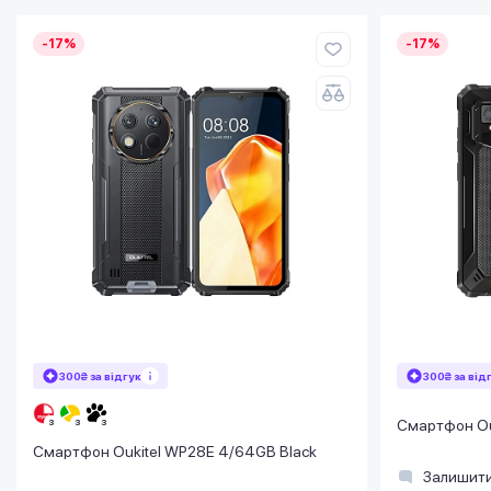
-17%
-17%
300₴ за відгук
300₴ за від
Смартфон Ouk
Смартфон Oukitel WP28E 4/64GB Black
Залишити