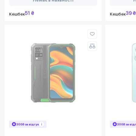
51 ₴
39 ₴
Кешбек
Кешбек
300₴ за відгук
300₴ за від