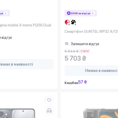
гук
300₴ за відгук
ma mobile X-treme PQ56 Dual
Смартфон OUKITEL WP32 4/12
 відгук
Залишити відгук
6 844 ₴
-1 141 ₴
5 703 ₴
емає в наявності
Немає в наявнос
57 ₴
Кешбек