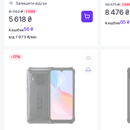
Залишити відгук
10 171 ₴
-1 695
8 476 ₴
6 742 ₴
-1 124 ₴
5 618 ₴
85 ₴
Кешбек
56 ₴
Кешбек
від 1 873 ₴/міс
-17%