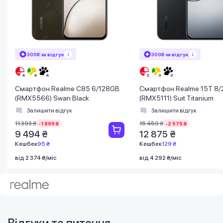
300₴ за відгук
300₴ за відгук
Смартфон Realme C85 6/128GB
Смартфон Realme 15T 8
(RMX5566) Swan Black
(RMX5111) Suit Titanium
Залишити відгук
Залишити відгук
11 393 ₴
15 450 ₴
-1 899 ₴
-2 575 ₴
9 494 ₴
12 875 ₴
Кешбек
95 ₴
Кешбек
129 ₴
від 2 374 ₴/міс
від 4 292 ₴/міс