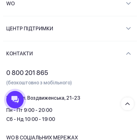
WO
Про компанію
ЦЕНТР ПІДТРИМКИ
Новини та відеоогляди
Доставка і оплата
Контакти
КОНТАКТИ
Обмін і повернення
Питання та відповіді
0 800 201 865
Гарантія та сервіс
(безкоштовно з мобільного)
Кредит
Київ, вул. Воздвиженська, 21-23
Кешбек
Пн - Пт 9:00 - 20:00
Сб - Нд 10:00 - 19:00
WO В СОЦІАЛЬНИХ МЕРЕЖАХ