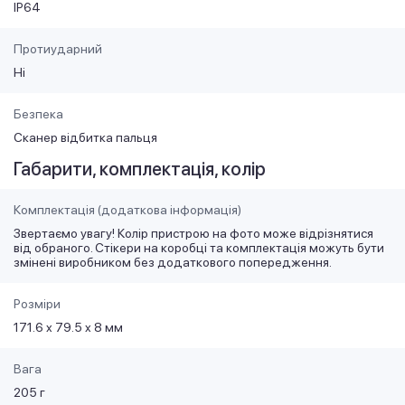
IP64
Протиударний
Ні
Безпека
Сканер відбитка пальця
Габарити, комплектація, колір
Комплектація (додаткова інформація)
Звертаємо увагу! Колір пристрою на фото може відрізнятися
від обраного. Стікери на коробці та комплектація можуть бути
змінені виробником без додаткового попередження.
Розміри
171.6 x 79.5 x 8 мм
Вага
205 г