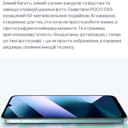
Знімай багато, знімай з різних ракурсів та відстані та
завжди отримуй ідеальні фото. Смартфон POCO C85
оснащений 50-мегапіксельною подвійною AI-камерою,
створеною для тих, хто хоче не просто робити знімки, а
сфотографувати найкращі моменти. Ти отримаєш
приголомшливу чіткість і бездоганну деталізацію, і тепер
усі твої фотографії – це не просто зображення, а справжні
шедеври, сповнені емоцій та сенсу.