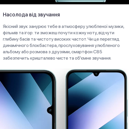
Насолода від звучання
Якісний звук занурює тебе в атмосферу улюбленої музики,
фільмів та ігор: ти зможеш почути кожну ноту, відчути
глибину басів та чистоту високих частот. Чи це перегляд
динамічного блокбастера, прослуховування улюбленого
альбому або розмова з друзями, смартфон C85
забезпечить кришталево чисте та об'ємне звучання.