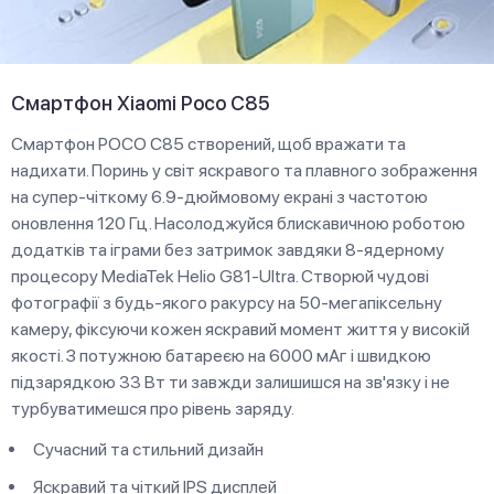
Смартфон Xiaomi Poco C85
Смартфон POCO C85 створений, щоб вражати та
надихати. Поринь у світ яскравого та плавного зображення
на супер-чіткому 6.9-дюймовому екрані з частотою
оновлення 120 Гц. Насолоджуйся блискавичною роботою
додатків та іграми без затримок завдяки 8-ядерному
процесору MediaTek Helio G81-Ultra. Створюй чудові
фотографії з будь-якого ракурсу на 50-мегапіксельну
камеру, фіксуючи кожен яскравий момент життя у високій
якості. З потужною батареєю на 6000 мАг і швидкою
підзарядкою 33 Вт ти завжди залишишся на зв'язку і не
турбуватимешся про рівень заряду.
Сучасний та стильний дизайн
Яскравий та чіткий IPS дисплей