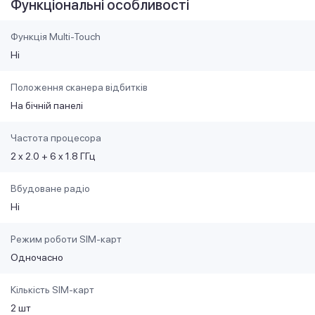
Функціональні особливості
Функція Multi-Touch
Ні
Положення сканера відбитків
На бічній панелі
Частота процесора
2 x 2.0 + 6 x 1.8 ГГц
Вбудоване радіо
Ні
Режим роботи SIM-карт
Одночасно
Кількість SIM-карт
2 шт