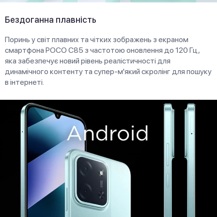
Бездоганна плавність
Поринь у світ плавних та чітких зображень з екраном
смартфона POCO C85 з частотою оновлення до 120 Гц,
яка забезпечує новий рівень реалістичності для
динамічного контенту та супер-м'який скролінг для пошуку
в інтернеті.