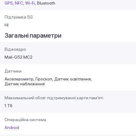
GPS
NFC
Wi-Fi
Bluetooth
Підтримка 5G
Ні
Загальні параметри
Відеоядро
Mali-G52 MC2
Датчики
Акселерометр
Гіроскоп
Датчик освітлення
Датчик наближення
Максимальний обсяг підтримуваної карти пам'яті
1 Тб
Операційна система
Android