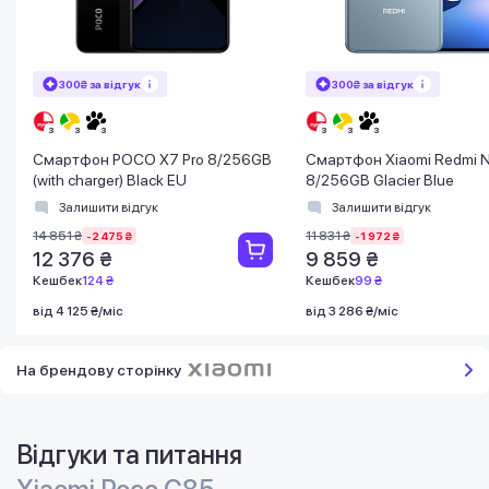
300₴ за відгук
300₴ за відгук
Смартфон POCO X7 Pro 8/256GB
Смартфон Xiaomi Redmi N
(with charger) Black EU
8/256GB Glacier Blue
Залишити відгук
Залишити відгук
14 851 ₴
11 831 ₴
-2 475 ₴
-1 972 ₴
12 376 ₴
9 859 ₴
Кешбек
124 ₴
Кешбек
99 ₴
від 4 125 ₴/міс
від 3 286 ₴/міс
На брендову сторінку
Відгуки та питання