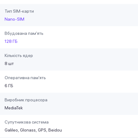
Тип SIM-карти
Nano-SIM
Вбудована пам'ять
128 ГБ
Кількість ядер
8 шт
Оперативна пам'ять
6 ГБ
Виробник процесора
MediaTek
Супутникова система
Galileo
Glonass
GPS
Beidou