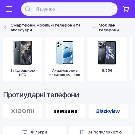
Смартфони, мобільні телефони та
Мобільні
аксесуари
телефони
З підтримкою
Акумулятори з
8/256
NFC
великою ємністю
Протиударні телефони
Фільтри
За популярністю