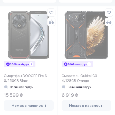
300₴ за відгук
300₴ за відгук
Смартфон DOOGEE Fire 6
Смартфон Oukitel G3
6/256GB Black
4/128GB Orange
(6923740234303)
Залишити відгук
Залишити відгук
15 599 ₴
6 919 ₴
Немає в наявності
Немає в наявності