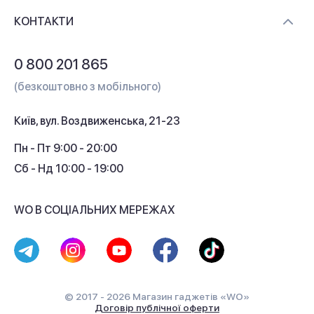
Доставка і оплата
Контакти
КОНТАКТИ
Обмін і повернення
Питання та відповіді
0 800 201 865
Гарантія та сервіс
(безкоштовно з мобільного)
Кредит
Київ, вул. Воздвиженська, 21-23
Кешбек
Пн - Пт 9:00 - 20:00
Сб - Нд 10:00 - 19:00
WO В СОЦІАЛЬНИХ МЕРЕЖАХ
© 2017 - 2026 Магазин гаджетів «WO»
Договір публічної оферти