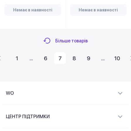
Немає в наявності
Немає в наявності
Більше товарів
1
...
6
7
8
9
...
10
WO
Про компанію
ЦЕНТР ПІДТРИМКИ
Новини та відеоогляди