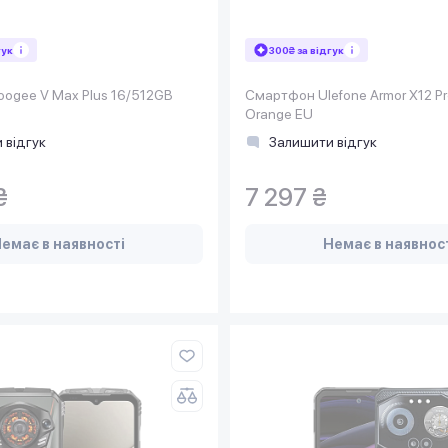
гук
300₴ за відгук
ogee V Max Plus 16/512GB
Смартфон Ulefone Armor X12 P
Orange EU
 відгук
Залишити відгук
₴
7 297 ₴
емає в наявності
Немає в наявнос