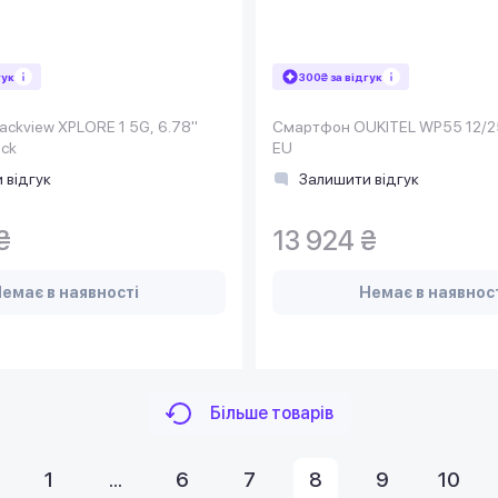
гук
300₴ за відгук
ckview XPLORE 1 5G, 6.78"
Смартфон OUKITEL WP55 12/2
ack
EU
 відгук
Залишити відгук
₴
13 924 ₴
емає в наявності
Немає в наявнос
Більше товарів
1
...
6
7
8
9
10