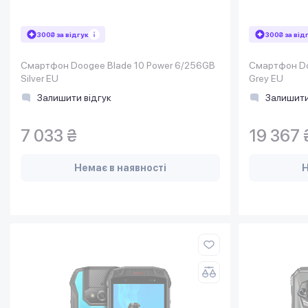
300₴ за відгук
300₴ за від
Смартфон Doogee Blade 10 Power 6/256GB
Смартфон Do
Silver EU
Grey EU
Залишити відгук
Залишити
7 033 ₴
19 367 
Немає в наявності
Н