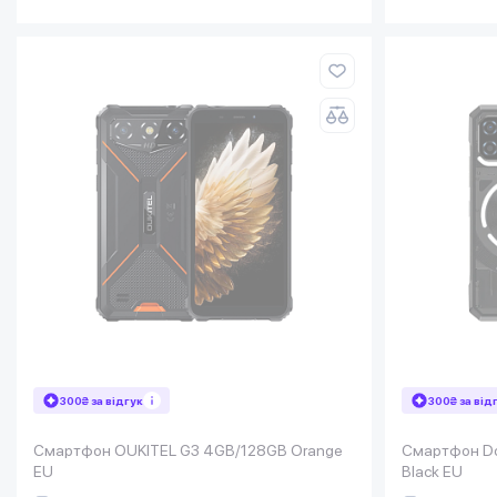
300₴ за відгук
300₴ за від
Смартфон OUKITEL G3 4GB/128GB Orange
Смартфон Doo
EU
Black EU