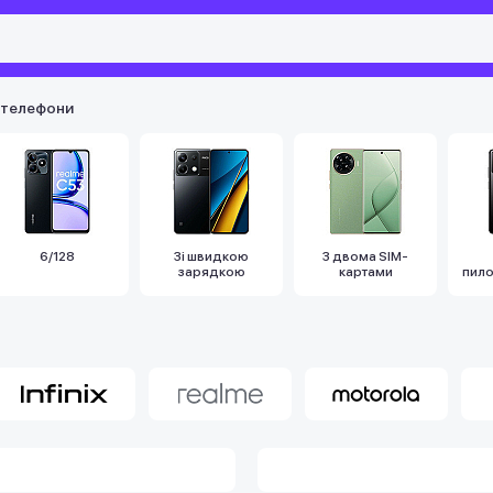
 телефони
6/128
Зі швидкою
З двома SIM-
зарядкою
картами
пил