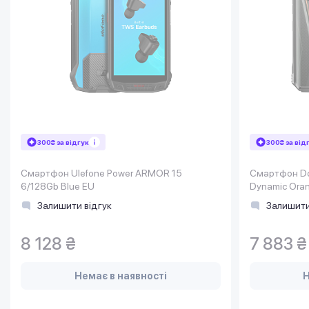
300₴ за відгук
300₴ за від
Смартфон Ulefone Power ARMOR 15
Смартфон Do
6/128Gb Blue EU
Dynamic Ora
Залишити відгук
Залишити
8 128 ₴
7 883 ₴
Немає в наявності
Н