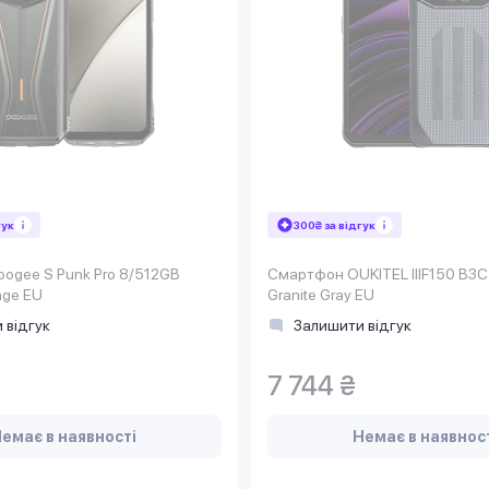
гук
300₴ за відгук
ogee S Punk Pro 8/512GB
Смартфон OUKITEL IIIF150 B3
nge EU
Granite Gray EU
 відгук
Залишити відгук
7 744 ₴
емає в наявності
Немає в наявнос