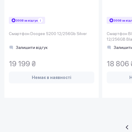
300₴ за відгук
300₴ за від
Смартфон Doogee S200 12/256Gb Silver
Смартфон Bla
12/256GB Bl
Залишити відгук
Залишити
19 199 ₴
18 806 
Немає в наявності
Н