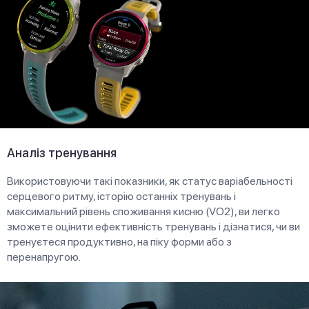
Аналіз тренування
Використовуючи такі показники, як статус варіабельності
серцевого ритму, історію останніх тренувань і
максимальний рівень споживання кисню (VO2), ви легко
зможете оцінити ефективність тренувань і дізнатися, чи ви
тренуєтеся продуктивно, на піку форми або з
перенапругою.