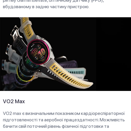
ритму Garmin Elevate, оптичному датчику (PPG),
вбудованому в задню частину пристрою.
VO2 Max
VO2 max є визначальним показником кардіореспіраторної
підготовленості та аеробної працездатності. Можливість
бачити свій поточний рівень фізичної підготовки та