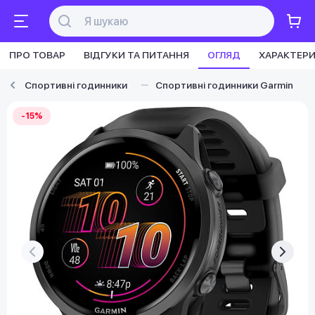
ПРО ТОВАР
ВІДГУКИ ТА ПИТАННЯ
ОГЛЯД
ХАРАКТЕР
Спортивні годинники
Спортивні годинники Garmin
-15%