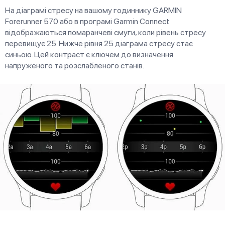
На діаграмі стресу на вашому годиннику GARMIN
Forerunner 570 або в програмі Garmin Connect
відображаються помаранчеві смуги, коли рівень стресу
перевищує 25. Нижче рівня 25 діаграма стресу стає
синьою. Цей контраст є ключем до визначення
напруженого та розслабленого станів.