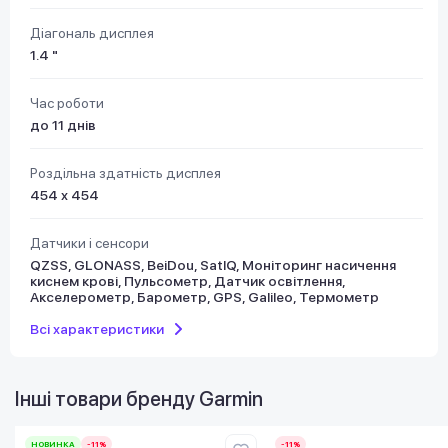
Діагональ дисплея
1.4 "
Час роботи
до 11 днів
Роздільна здатність дисплея
454 х 454
Датчики і сенсори
QZSS, GLONASS, BeiDou, SatIQ, Моніторинг насичення
киснем крові, Пульсометр, Датчик освітлення,
Акселерометр, Барометр, GPS, Galileo, Термометр
Всі характеристики
Інші товари бренду
Garmin
НОВИНКА
-11%
-11%