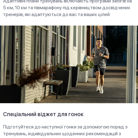
Адаптивні плани тренувань включають програми забігів на
5 км, 10 км та півмарафону під керівництвом досвідчених
тренерів, які адаптуються до вас та ваших цілей.
Спеціальний віджет для гонок
Підготуйтеся до наступної гонки за допомогою порад з
тренувань, індивідуальних щоденних рекомендацій з