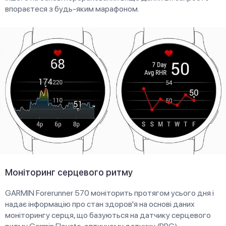
впораєтеся з будь-яким марафоном.
Моніторинг серцевого ритму
GARMIN Forerunner 570 моніторить протягом усього дня і
надає інформацію про стан здоров'я на основі даних
моніторингу серця, що базуються на датчику серцевого