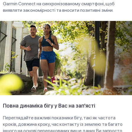
Garmin Connect на синхронізованому смартфоні, щоб
виявляти закономірності та вносити позитивні зміни.
Повна динаміка бігу у Вас на зап'ясті
Переглядайте важливі показники бігу, такі як частота
кроків, довжина кроку, час контакту із землею та багато
іншого на основі перерахованих вище даних Ви запросто