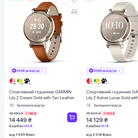
300₴ за відгук
300₴ за відгук
Спортивний годинник GARMIN
Спортивний годинник G
Lily 2 Cream Gold with Tan Leather
Lily 2 Active Lunar Gold wi
Silicone
Залишити відгук
Залишити відгук
16 189 ₴
15 829 ₴
-1 740 ₴
-1 700 ₴
14 449 ₴
14 129 ₴
Кешбек
144 ₴
Кешбек
141 ₴
від 1 445 ₴/міс
від 2 018 ₴/міс