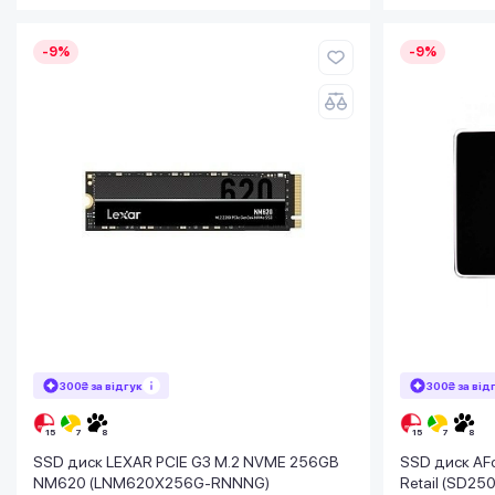
-9%
-9%
300₴ за відгук
300₴ за від
SSD диск LEXAR PCIE G3 M.2 NVME 256GB
SSD диск AFo
NM620 (LNM620X256G-RNNNG)
Retail (SD25