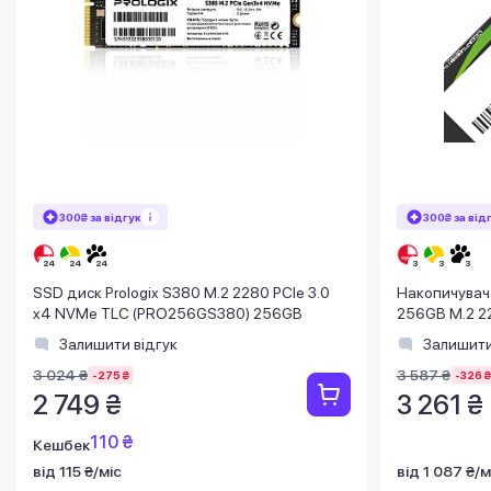
300₴ за відгук
300₴ за від
SSD диск Prologix S380 M.2 2280 PCIe 3.0
Накопичувач
x4 NVMe TLC (PRO256GS380) 256GB
256GB M.2 22
(AP256GAS2
Залишити відгук
Залишити
3 024 ₴
3 587 ₴
-275 ₴
-326 ₴
2 749 ₴
3 261 ₴
110 ₴
Кешбек
від 115 ₴/міс
від 1 087 ₴/м