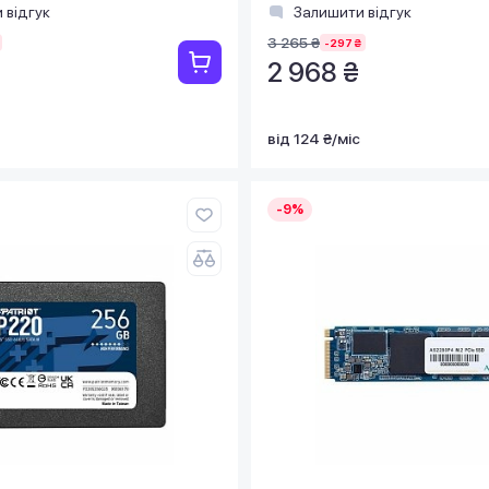
 відгук
Залишити відгук
3 265 ₴
-297 ₴
2 968 ₴
від 124 ₴/міс
-9%