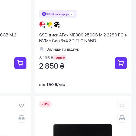
300₴ за відгук
56GB M.2
SSD диск AFox ME300 256GB M.2 2280 PCIe
NVMe Gen 3x4 3D TLC NAND
Залишити відгук
3 135 ₴
-285 ₴
2 850 ₴
від 190 ₴/міс
-9%