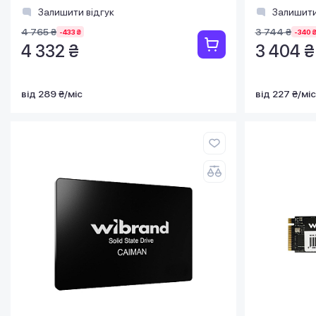
Залишити відгук
Залишити
4 765 ₴
3 744 ₴
-433 ₴
-340 
4 332 ₴
3 404 ₴
від 289 ₴/міс
від 227 ₴/міс