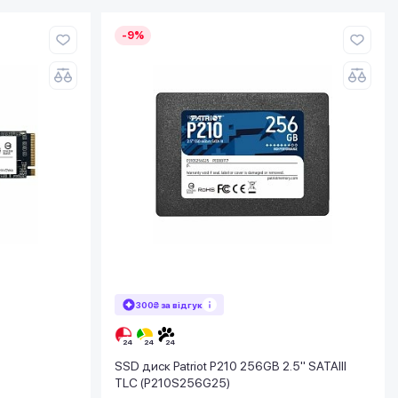
-9%
300₴ за відгук
SSD диск Patriot P210 256GB 2.5" SATAIII
TLC (P210S256G25)