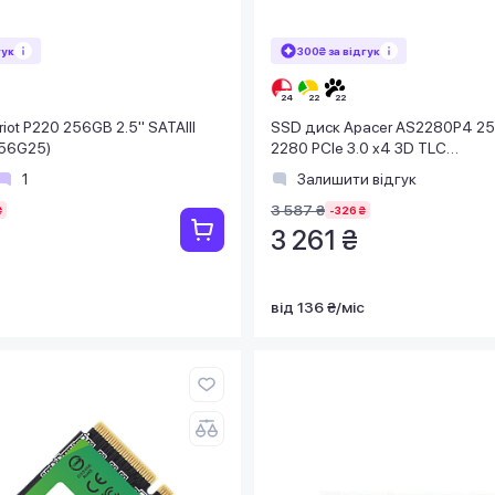
гук
300₴ за відгук
iot P220 256GB 2.5" SATAIII
SSD диск Apacer AS2280P4 2
56G25)
2280 PCIe 3.0 x4 3D TLC
(AP256GAS2280P4-1)
1
Залишити відгук
3 587 ₴
₴
-326 ₴
3 261 ₴
від 136 ₴/міс