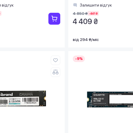
256-80-G3)
 відгук
Залишити відгук
4 850 ₴
₴
-441 ₴
4 409 ₴
від 294 ₴/міс
-9%