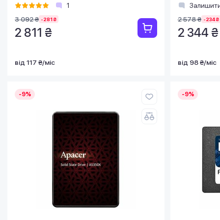
1
Залишити
3 092 ₴
2 578 ₴
-281 ₴
-234 ₴
2 811 ₴
2 344 ₴
від 117 ₴/міс
від 98 ₴/міс
-9%
-9%