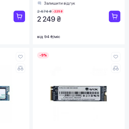
Залишити відгук
2 474 ₴
-225 ₴
2 249 ₴
від 94 ₴/міс
-9%