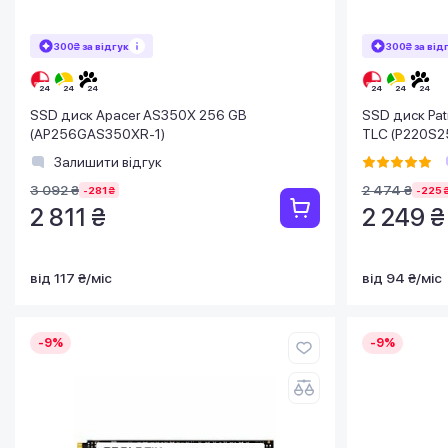
300₴ за відгук
300₴ за від
SSD диск Apacer AS350X 256 GB
SSD диск Patr
(AP256GAS350XR-1)
TLC (P220S2
Залишити відгук
3 092 ₴
2 474 ₴
-281 ₴
-225 
2 811 ₴
2 249 ₴
від 117 ₴/міс
від 94 ₴/міс
-9%
-9%