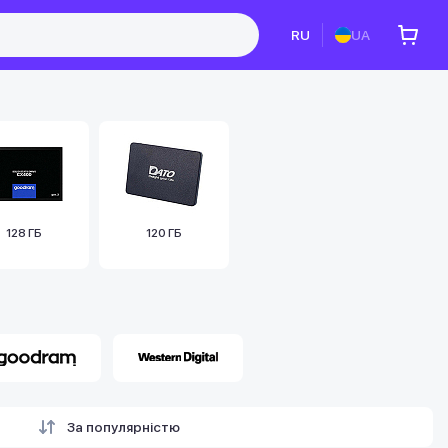
RU
UA
128 ГБ
120 ГБ
За популярністю