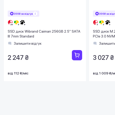
300₴ за відгук
300₴ за від
SSD диск Wibrand Caiman 256GB 2.5" SATA
SSD диск M.
III 7mm Standard
PCIe 3.0 NV
Залишити відгук
Залишити
2 247 ₴
3 027 ₴
від 112 ₴/міс
від 1 009 ₴/м