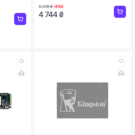
5 218 ₴
-474 ₴
4 744 ₴