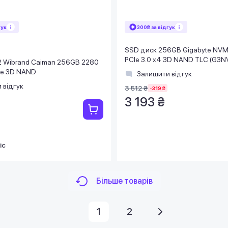
гук
300₴ за відгук
SSD диск 256GB Gigabyte NVM
PCIe 3.0 x4 3D NAND TLC (G3
2 Wibrand Caiman 256GB 2280
Me 3D NAND
Залишити відгук
 відгук
3 512 ₴
-319 ₴
3 193 ₴
іс
Більше товарів
1
2