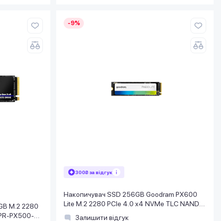
-9%
300₴ за відгук
Накопичувач SSD 256GB Goodram PX600
Lite M.2 2280 PCIe 4.0 x4 NVMe TLC NAND
GB M.2 2280
(SSDPR-PX600L-256-80)
DPR-PX500-
Залишити відгук