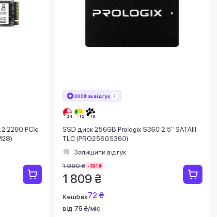
300₴ за відгук
.2 2280 PCIe
SSD диск 256GB Prologix S360 2.5" SATAIII
M28)
TLC (PRO256GS360)
Залишити відгук
1 990 ₴
-181 ₴
1 809 ₴
72 ₴
Кешбек
від 75 ₴/міс