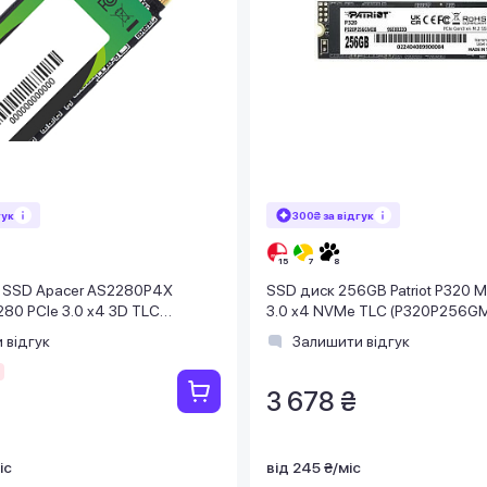
гук
300₴ за відгук
 SSD Apacer AS2280P4X
SSD диск 256GB Patriot P320 M
80 PCIe 3.0 x4 3D TLC
3.0 x4 NVMe TLC (P320P256G
280P4X-1)
 відгук
Залишити відгук
3 678 ₴
іс
від 245 ₴/міс