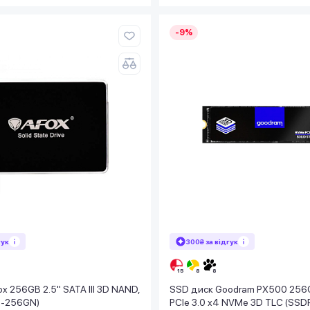
-9%
гук
300₴ за відгук
x 256GB 2.5" SATA III 3D NAND,
SSD диск Goodram PX500 256
0-256GN)
PCIe 3.0 x4 NVMe 3D TLC (SS