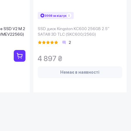
300₴ за відгук
e SSD V2 M.2
SSD диск Kingston KC600 256GB 2.5"
NVMEV2256G)
SATAIII 3D TLC (SKC600/256G)
2
4 897 ₴
Немає в наявності