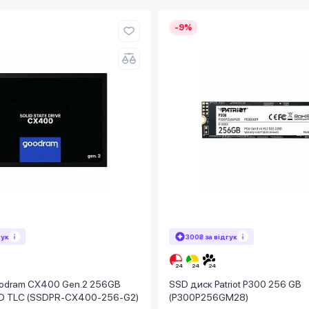
-9%
гук
300₴ за відгук
odram CX400 Gen.2 256GB
SSD диск Patriot P300 256 GB
 3D TLC (SSDPR-CX400-256-G2)
(P300P256GM28)