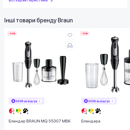
Всі характеристики
Інші товари бренду
Braun
-13%
-13%
300₴ за відгук
300₴ за відгук
Блендер BRAUN MQ 55307 MBK
Блендера