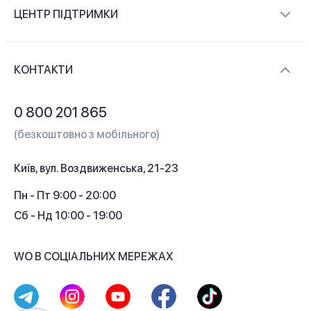
Про компанію
ЦЕНТР ПІДТРИМКИ
Новини та відеоогляди
Доставка і оплата
Контакти
КОНТАКТИ
Обмін і повернення
Питання та відповіді
0 800 201 865
Гарантія та сервіс
(безкоштовно з мобільного)
Кредит
Київ, вул. Воздвиженська, 21-23
Кешбек
Пн - Пт 9:00 - 20:00
Сб - Нд 10:00 - 19:00
WO В СОЦІАЛЬНИХ МЕРЕЖАХ