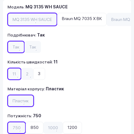
Модель
:
MQ 3135 WH SAUCE
Braun MQ 7035 X BK
MQ 3135 WH SAUCE
Braun MQ 9
Подрібнювач
:
Так
Так
Так
Кількість швидкостей
:
11
3
11
2
Матеріал корпусу
:
Пластик
Пластик
Потужність
:
750
850
1200
750
1000