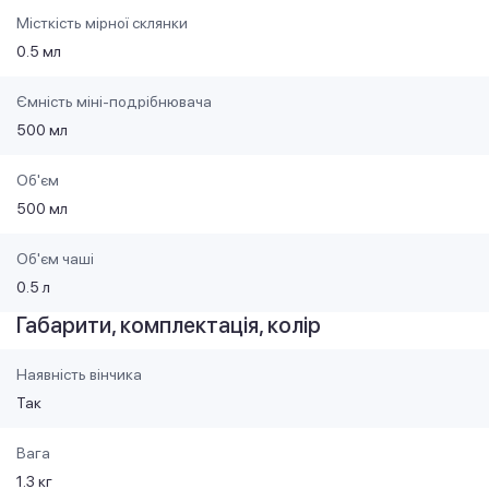
Місткість мірної склянки
0.5 мл
Ємність міні-подрібнювача
500 мл
Об'єм
500 мл
Об'єм чаші
0.5 л
Габарити, комплектація, колір
Наявність вінчика
Так
Вага
1.3 кг