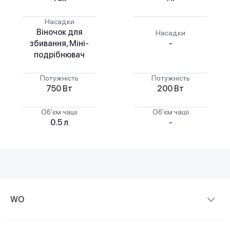
Насадки
Віночок для
Насадки
збивання, Міні-
-
подрібнювач
Потужність
Потужність
750 Вт
200 Вт
Об'єм чаші
Об'єм чаші
0.5 л
-
WO