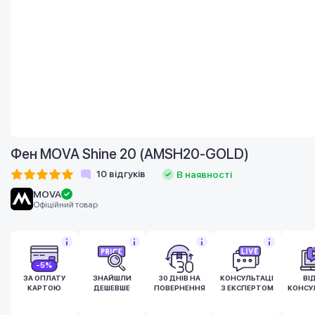
Фен MOVA Shine 20 (AMSH20-GOLD)
10
відгуків
В наявності
MOVA
Офіційний товар
-5%
ЗА ОПЛАТУ
ЗНАЙШЛИ
30 ДНІВ НА
КОНСУЛЬТАЦІЯ
ВІ
КАРТОЮ
ДЕШЕВШЕ
ПОВЕРНЕННЯ
З ЕКСПЕРТОМ
КОНСУ