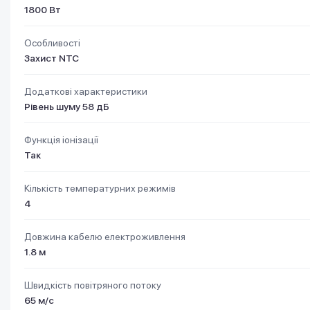
1800 Вт
Особливості
Захист NTC
Додаткові характеристики
Рівень шуму 58 дБ
Функція іонізації
Так
Кількість температурних режимів
4
Довжина кабелю електроживлення
1.8 м
Швидкість повітряного потоку
65 м/с