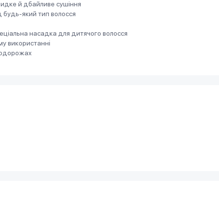
видке й дбайливе сушіння
д будь-який тип волосся
пеціальна насадка для дитячого волосся
му використанні
подорожах