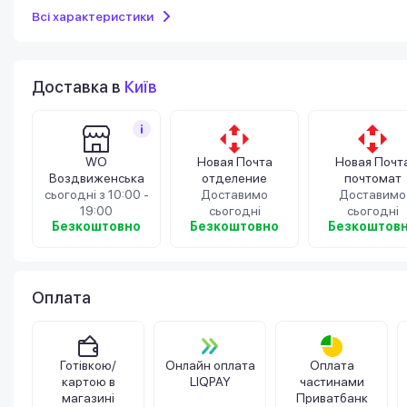
Всі характеристики
Доставка в
Київ
WO
Новая Почта
Новая Почт
Воздвиженська
отделение
почтомат
сьогодні з 10:00 -
Доставимо
Доставимо
19:00
сьогодні
сьогодні
Безкоштовно
Безкоштовно
Безкоштов
Оплата
Готівкою/
Онлайн оплата
Оплата
картою в
LIQPAY
частинами
магазині
Приватбанк