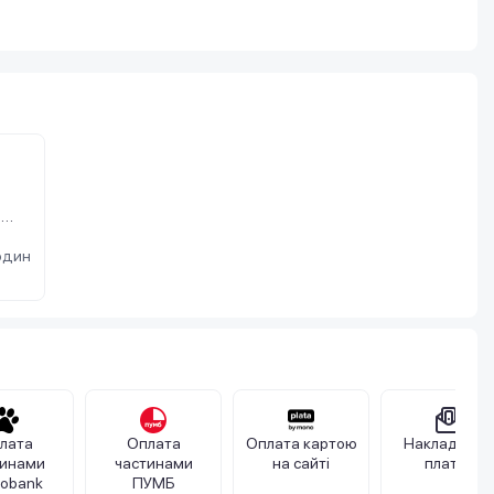
а
OST
один
лата
Оплата
Оплата картою
Накладений
тинами
частинами
на сайті
платіж
obank
ПУМБ