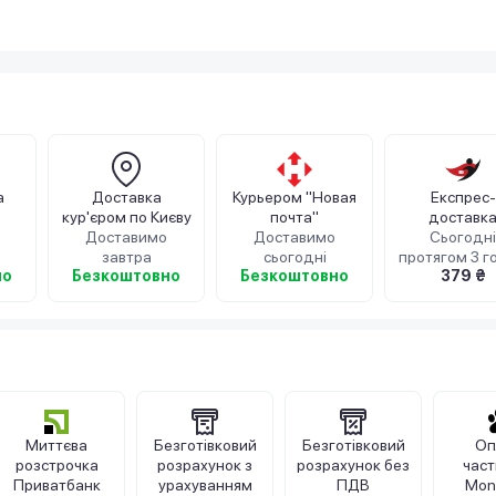
а
Доставка
Курьером "Новая
Експрес-
кур'єром по Києву
почта"
доставк
Доставимо
Доставимо
кур'єром iP
Сьогодні
завтра
сьогодні
протягом 3 г
но
Безкоштовно
Безкоштовно
379 ₴
Миттєва
Безготівковий
Безготівковий
Оп
розстрочка
розрахунок з
розрахунок без
час
Приватбанк
урахуванням
ПДВ
Mon