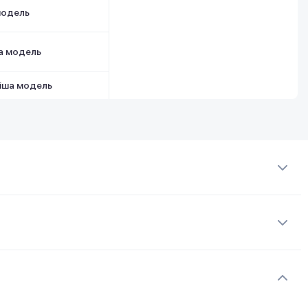
модель
а модель
іша модель