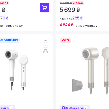
9 999 ₴
1 600 ₴
-4 300 ₴
 ₴
5 699 ₴
70 ₴
285 ₴
Кешбек
4 844 ₴
по промокоду
по промокоду
АМОВЛЕННЯ
-57%
а відгук
300₴ за відгук