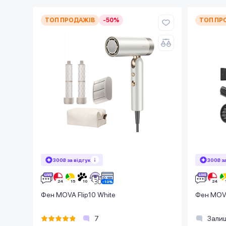
ТОП ПРОДАЖІВ
-50%
ТОП ПР
300₴ за відгук
300₴ з
Фен MOVA Flip10 White
Фен MOVA
7
Залиш