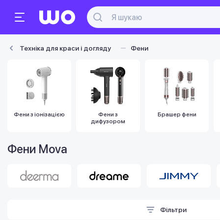
Техніка для краси і догляду
Фени
Фени з іонізацією
Фени з
Брашер фени
дифузором
Фени Mova
Фільтри