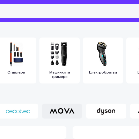
Стайлери
Машинки та
Електробритви
тримери