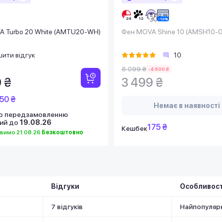
 Turbo 20 White (AMTU20-WH)
Фен MOVA Shine 10 (AMSH10-
ити відгук
10
8 099 ₴
-4 600 ₴
 ₴
3 499 ₴
50 ₴
Немає в наявності
по передзамовленню
ий до
19.08.26
175 ₴
Кешбек
вимо 21.08.26
Безкоштовно
Відгуки
Особливост
7 відгуків
Найпопуляр