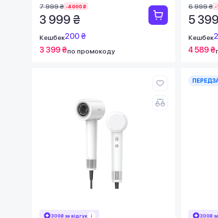
7 999 ₴
6 999 ₴
-4 000 ₴
-
3 999 ₴
5 399
200 ₴
2
Кешбек
Кешбек
3 399 ₴
4 589 ₴
по промокоду
ПЕРЕДЗ
300₴ за відгук
300₴ з