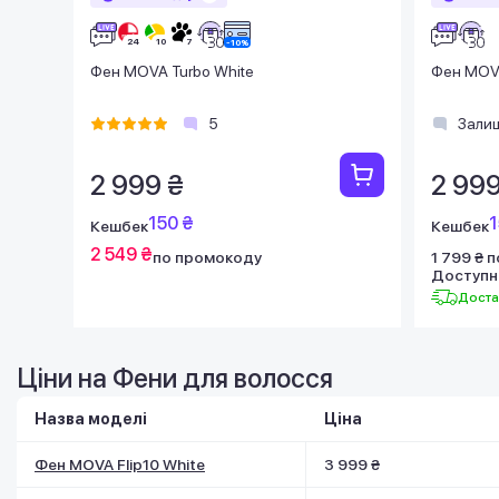
Фен MOVA Turbo White
Фен MOVA
5
Залиш
2 999 ₴
2 999
150 ₴
1
Кешбек
Кешбек
2 549 ₴
по промокоду
1 799 ₴ 
Доступн
Доста
Ціни на Фени для волосся
Назва моделі
Ціна
Фен MOVA Flip10 White
3 999 ₴