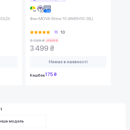
GOLD)
Фен MOVA Shine 10 (AMSH10-SIL)
10
8 099 ₴
-4 600 ₴
3 499 ₴
Немає в наявності
175 ₴
Кешбек
і
ніша модель