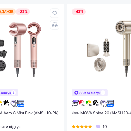
ОДАЖІВ
-23%
-43%
а відгук
300₴ за відгук
 Aero C Mist Pink (AMSU10-PK)
Фен MOVA Shine 20 (AMSH20-
ити відгук
10