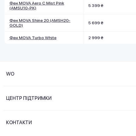
Фен MOVA Aero C Mist Pink
5 399 ₴
(AMSU10-PK)
Фен MOVA Shine 20 (AMSH20-
5 699 ₴
GOLD)
Фен MOVA Turbo White
2 999 ₴
WO
Про компанію
ЦЕНТР ПІДТРИМКИ
Новини та відеоогляди
Доставка і оплата
Контакти
КОНТАКТИ
Обмін і повернення