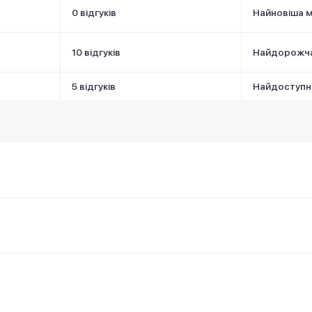
0 відгуків
Найновіша 
10 відгуків
Найдорожч
5 відгуків
Найдоступн