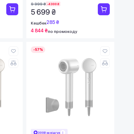
9 999 ₴
-4 300 ₴
5 699 ₴
285 ₴
Кешбек
4 844 ₴
по промокоду
-57%
300₴ за відгук