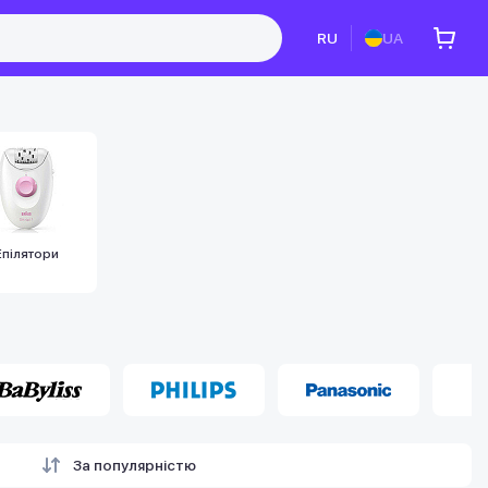
RU
UA
Епілятори
За популярністю