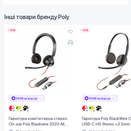
Інші товари бренду
Poly
-17%
-17%
300₴ за відгук
300₴ за відгук
Гарнітура комп'ютерна стерео
Гарнітура Poly BlackWire
On-ear Poly Blackwire 3320-M,
USB-C HS Stereo +3.5mm 
USB-A, USB-C, всеспрямований,
+USB-C/A Adapter (Bulk)