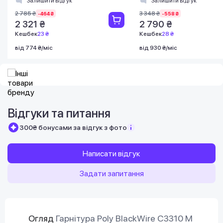
Залишити відгук
Залишити відгук
Microsoft T
2 785 ₴
3 348 ₴
-464 ₴
-558 ₴
2 321 ₴
2 790 ₴
Кешбек
23 ₴
Кешбек
28 ₴
від 774 ₴/міс
від 930 ₴/міс
Відгуки та питання
300₴ бонусами за відгук з фото
Написати відгук
Задати запитання
Огляд
Гарнітура Poly BlackWire C3310 M