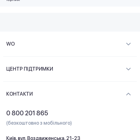
WO
Про компанію
ЦЕНТР ПІДТРИМКИ
Новини та відеоогляди
Доставка і оплата
Контакти
КОНТАКТИ
Обмін і повернення
Питання та відповіді
0 800 201 865
Гарантія та сервіс
(безкоштовно з мобільного)
Кредит
Київ, вул. Воздвиженська, 21-23