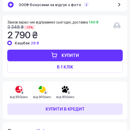
300₴ бонусами за відгук з фото
Замов зараз і ми відправимо сьогодні, доставка
149 ₴
3 348 ₴
-17%
2 790 ₴
Кешбек
28 ₴
КУПИТИ
В 1 КЛІК
3
3
3
від
930/міс
від
930/міс
від
930/міс
КУПИТИ В КРЕДИТ