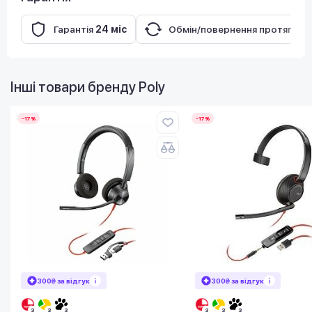
Гарантія
24 міс
Обмін/повернення протягом
Інші товари бренду
Poly
-17%
-17%
300₴ за відгук
300₴ за відгук