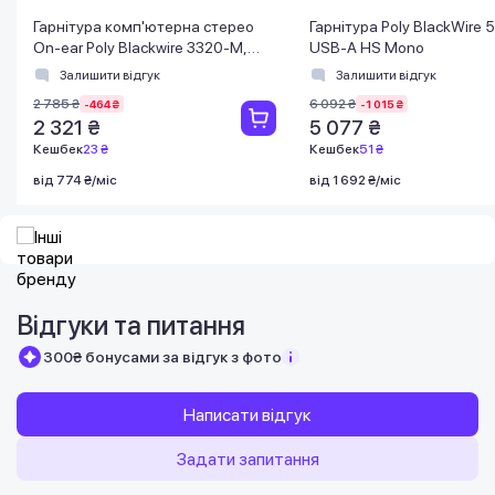
Гарнітура комп'ютерна стерео
Гарнітура Poly BlackWire 
On-ear Poly Blackwire 3320-M,
USB-A HS Mono
USB-A, USB-C, всеспрямований,
Залишити відгук
Залишити відгук
Microsoft T
2 785 ₴
6 092 ₴
-464 ₴
-1 015 ₴
2 321 ₴
5 077 ₴
Кешбек
23 ₴
Кешбек
51 ₴
від 774 ₴/міс
від 1 692 ₴/міс
Відгуки та питання
300₴ бонусами за відгук з фото
Написати відгук
Задати запитання