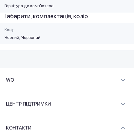
Гарнітура до комп'ютера
Габарити, комплектація, колір
Колір
Чорний
Червоний
WO
Про компанію
ЦЕНТР ПІДТРИМКИ
Новини та відеоогляди
Доставка і оплата
Контакти
КОНТАКТИ