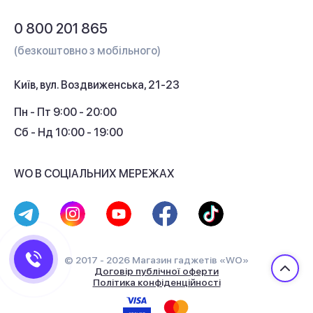
Обмін і повернення
Питання та відповіді
0 800 201 865
Гарантія та сервіс
(безкоштовно з мобільного)
Кредит
Київ, вул. Воздвиженська, 21-23
Кешбек
Пн - Пт 9:00 - 20:00
Сб - Нд 10:00 - 19:00
WO В СОЦІАЛЬНИХ МЕРЕЖАХ
© 2017 - 2026 Магазин гаджетів «WO»
Договір публічної оферти
Політика конфіденційності