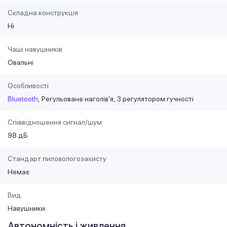
Складна конструкція
Ні
Чаші навушників
Овальні
Особливості
Bluetooth
Регульоване наголів'я
З регулятором гучності
Співвідношення сигнал/шум
98 дБ
Стандарт пиловологозахисту
Немає
Вид
Навушники
Автономність і живлення