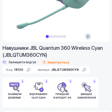
Навушники JBL Quantum 360 Wireless Cyan
(JBLQTUM360CYN)
Залишити відгук
Закінчується
Код:
18120
Артикул:
JBLQTUM360CYN
ЗНАЙШЛИ
ВІДПРАВИМО
ПРИДБАЙ
ШВИДКЕ
ДЕШЕВШЕ
СЬОГОДНІ
В КРЕДИТ 0%
ЗАМОВЛЕННЯ