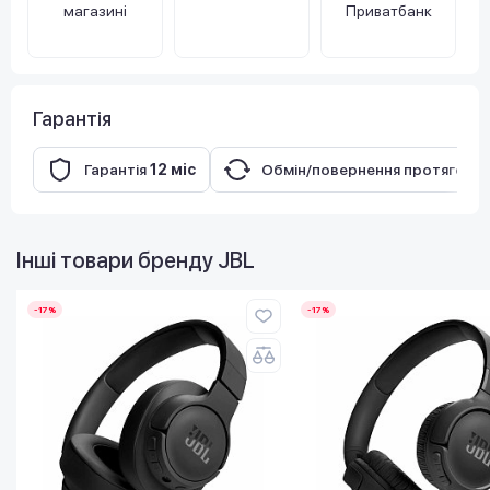
магазині
Приватбанк
Гарантія
Гарантія
12 міс
Обмін/повернення протягом
1
Інші товари бренду
JBL
-17%
-17%