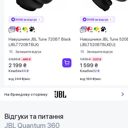
300₴ за відгук
300₴ за відгук
Навушники JBL Tune 720BT Black
Навушники JBL Tune 520B
(JBLT720BTBLK)
(JBLT520BTBLKEU)
Залишити відгук
Залишити відгук
2 639 ₴
1 919 ₴
-440 ₴
-320 ₴
2 199 ₴
1 599 ₴
Кешбек
44 ₴
Кешбек
32 ₴
від 244 ₴/міс
від 160 ₴/міс
На брендову сторінку
Відгуки та питання
JBL Quantum 360