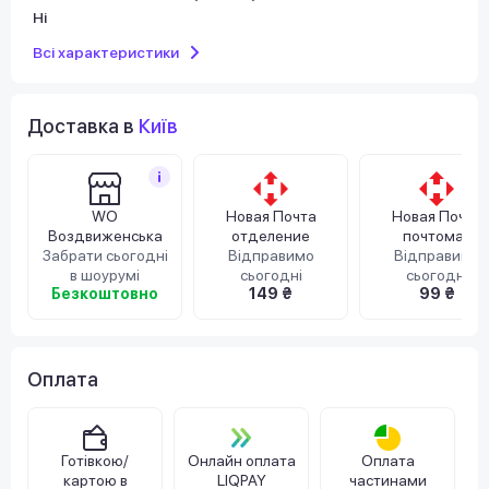
Ні
Всі характеристики
Доставка в
Київ
WO
Новая Почта
Новая Почта
Воздвиженська
отделение
почтомат
Забрати сьогодні
Відправимо
Відправимо
в шоурумі
сьогодні
сьогодні
Безкоштовно
149 ₴
99 ₴
Оплата
Готівкою/
Онлайн оплата
Оплата
картою в
LIQPAY
частинами