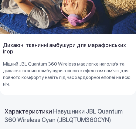
Дихаючі тканинні амбушури для марафонських
ігор
Міцний JBL Quantum 360 Wireless має легке наголів’я та
дихаючі тканинні амбушури з піною з ефектом пам’яті для
повного комфорту навіть під час хардкорної епопеї на всю
ніч.
Характеристики
Навушники JBL Quantum
360 Wireless Cyan (JBLQTUM360CYN)