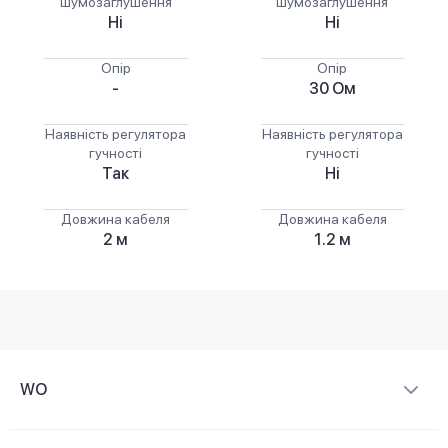
шумозаглушення
шумозаглушення
Ні
Ні
Опір
Опір
-
30 Ом
Наявність регулятора
Наявність регулятора
гучності
гучності
Так
Ні
Довжина кабеля
Довжина кабеля
2 м
1.2 м
WO