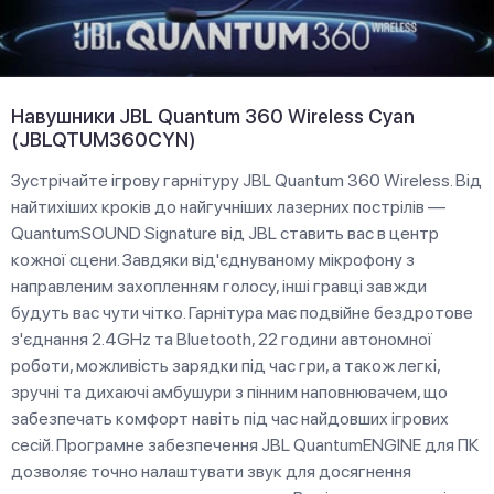
Навушники JBL Quantum 360 Wireless Cyan
(JBLQTUM360CYN)
Зустрічайте ігрову гарнітуру JBL Quantum 360 Wireless. Від
найтихіших кроків до найгучніших лазерних пострілів —
QuantumSOUND Signature від JBL ставить вас в центр
кожної сцени. Завдяки від'єднуваному мікрофону з
направленим захопленням голосу, інші гравці завжди
будуть вас чути чітко. Гарнітура має подвійне бездротове
з'єднання 2.4GHz та Bluetooth, 22 години автономної
роботи, можливість зарядки під час гри, а також легкі,
зручні та дихаючі амбушури з пінним наповнювачем, що
забезпечать комфорт навіть під час найдовших ігрових
сесій. Програмне забезпечення JBL QuantumENGINE для ПК
дозволяє точно налаштувати звук для досягнення