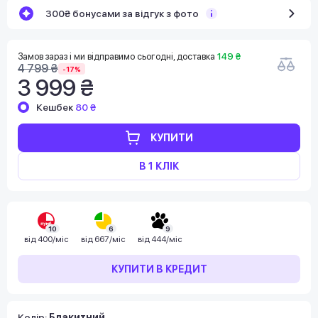
300₴ бонусами за відгук з фото
Замов зараз і ми відправимо сьогодні, доставка
149 ₴
4 799 ₴
-17%
3 999 ₴
Кешбек
80 ₴
КУПИТИ
В 1 КЛІК
10
6
9
від
400/міс
від
667/міс
від
444/міс
КУПИТИ В КРЕДИТ
Колір:
Блакитний