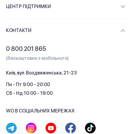
Про компанію
ЦЕНТР ПІДТРИМКИ
Новини та відеоогляди
Доставка і оплата
Контакти
КОНТАКТИ
Обмін і повернення
Питання та відповіді
0 800 201 865
Гарантія та сервіс
(безкоштовно з мобільного)
Кредит
Київ, вул. Воздвиженська, 21-23
Кешбек
Пн - Пт 9:00 - 20:00
Сб - Нд 10:00 - 19:00
WO В СОЦІАЛЬНИХ МЕРЕЖАХ