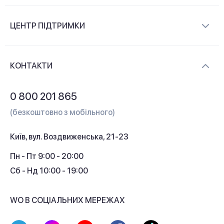
Про компанію
ЦЕНТР ПІДТРИМКИ
Новини та відеоогляди
Доставка і оплата
Контакти
КОНТАКТИ
Обмін і повернення
Питання та відповіді
0 800 201 865
Гарантія та сервіс
(безкоштовно з мобільного)
Кредит
Київ, вул. Воздвиженська, 21-23
Кешбек
Пн - Пт 9:00 - 20:00
Сб - Нд 10:00 - 19:00
WO В СОЦІАЛЬНИХ МЕРЕЖАХ