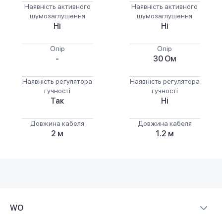
Наявність активного
Наявність активного
шумозаглушення
шумозаглушення
Ні
Ні
Опір
Опір
-
30 Ом
Наявність регулятора
Наявність регулятора
гучності
гучності
Так
Ні
Довжина кабеля
Довжина кабеля
2 м
1.2 м
WO