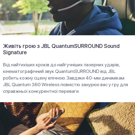
Живіть грою з JBL QuantumSURROUND Sound
Signature
Від найтихіших кроків до найгучніших лазерних ударів,
кінематографічний звук QuantumSURROUND від JBL
робить кожну сцену епічною. Завдяки 40-мм динамікам
JBL Quantum 360 Wireless повністю занурює вас у гру для
справжньої конкурентної переваги.