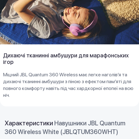
Дихаючі тканинні амбушури для марафонських
ігор
Міцний JBL Quantum 360 Wireless має легке наголів’я та
дихаючі тканинні амбушури з піною з ефектом пам’яті для
повного комфорту навіть під час хардкорної епопеї на всю
ніч.
Характеристики
Навушники JBL Quantum
360 Wireless White (JBLQTUM360WHT)