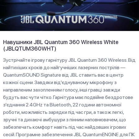
Навушники JBL Quantum 360 Wireless White
(JBLQTUM360WHT)
Зустрічайте ігрову гарнітуру JBL Quantum 360 Wireless. Від
найтихіших кроків до найгучніших лазерних пострілів —
QuantumSOUND Signature від JBL ставить вас в центр
кожної сцени. Завдяки від'єднуваному мікрофону з
направленим захопленням голосу, інші гравці завжди
будуть вас чути чітко. Гарнітура має подвійне бездротове
з'єднання 2.4GHz та Bluetooth, 22 години автономної
роботи, можливість зарядки під час гри, а також легкі,
зручні та дихаючі амбушури з пінним наповнювачем, що
забезпечать комфорт навіть під час найдовших ігрових
сесій. Програмне забезпечення JBL QuantumENGINE для ПК