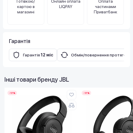
Готівкою/
Онлайн оплата
Оплата
картою в
LIQPAY
частинами
магазині
Приватбанк
Гарантія
Гарантія
12 міс
Обмін/повернення протягом
1
Інші товари бренду
JBL
-17%
-17%