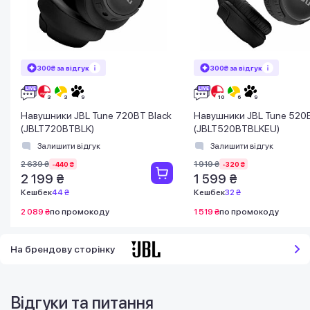
300₴ за відгук
300₴ за відгук
Навушники JBL Tune 720BT Black
Навушники JBL Tune 520B
(JBLT720BTBLK)
(JBLT520BTBLKEU)
Залишити відгук
Залишити відгук
2 639 ₴
1 919 ₴
-440 ₴
-320 ₴
2 199 ₴
1 599 ₴
Кешбек
44 ₴
Кешбек
32 ₴
2 089 ₴
по промокоду
1 519 ₴
по промокоду
На брендову сторінку
Відгуки та питання