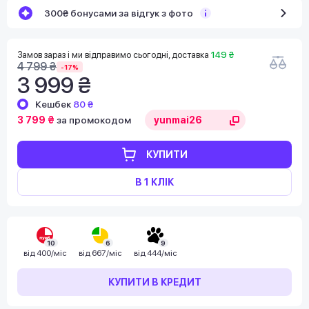
300₴ бонусами за відгук з фото
Замов зараз і ми відправимо сьогодні, доставка
149 ₴
4 799 ₴
-17%
3 999 ₴
Кешбек
80 ₴
3 799 ₴
за промокодом
КУПИТИ
В 1 КЛІК
10
6
9
від
400/міс
від
667/міс
від
444/міс
КУПИТИ В КРЕДИТ