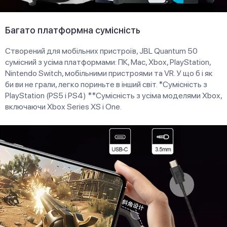
Багато платформна сумісність
Створений для мобільних пристроїв, JBL Quantum 50
сумісний з усіма платформами: ПК, Mac, Xbox, PlayStation,
Nintendo Switch, мобільними пристроями та VR. У що б і як
би ви не грали, легко пориньте в інший світ. *Сумісність з
PlayStation (PS5 і PS4) **Сумісність з усіма моделями Xbox,
включаючи Xbox Series XS і One.