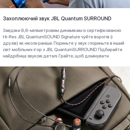
Захоплюючий звук JBL Quantum SURROUND
Завдяки 8,6-міліметровим динамікам із сертифікованою
Hi-Res JBL QuantumSOUND Signature чуйте ворогів (і
друзів) як ніколи раніше. Пориньте у звук і пориньте в інший
світ мобільних ігор з JBL QuantumSURROUND. Підбирайте
найдрібніші звукові деталі. Грайте, щоб домінувати.