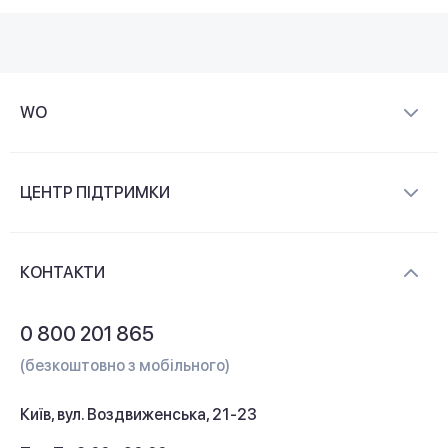
WO
Про компанію
ЦЕНТР ПІДТРИМКИ
Новини та відеоогляди
Доставка і оплата
Контакти
КОНТАКТИ
Обмін і повернення
Питання та відповіді
0 800 201 865
Гарантія та сервіс
(безкоштовно з мобільного)
Кредит
Київ, вул. Воздвиженська, 21-23