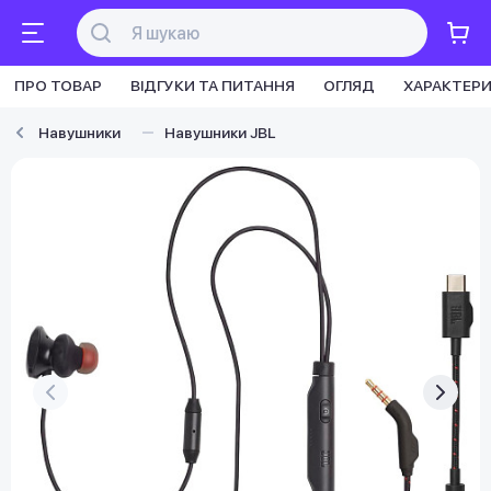
ПРО ТОВАР
ВІДГУКИ ТА ПИТАННЯ
ОГЛЯД
ХАРАКТЕР
Навушники
Навушники JBL