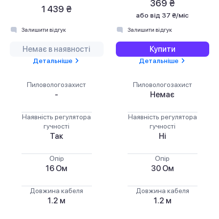
369 ₴
1 439 ₴
або
від 37 ₴/міс
Залишити відгук
Залишити відгук
Немає в наявності
Купити
Детальніше
Детальніше
Пиловологозахист
Пиловологозахист
-
Немає
Наявність регулятора
Наявність регулятора
гучності
гучності
Так
Ні
Опір
Опір
16 Ом
30 Ом
Довжина кабеля
Довжина кабеля
1.2 м
1.2 м