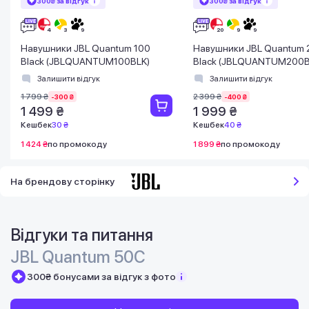
300₴ за відгук
300₴ за відгук
Навушники JBL Quantum 100
Навушники JBL Quantum 
Black (JBLQUANTUM100BLK)
Black (JBLQUANTUM200B
Залишити відгук
Залишити відгук
1 799 ₴
2 399 ₴
-300 ₴
-400 ₴
1 499 ₴
1 999 ₴
Кешбек
30 ₴
Кешбек
40 ₴
1 424 ₴
по промокоду
1 899 ₴
по промокоду
На брендову сторінку
Відгуки та питання
JBL Quantum 50С
300₴ бонусами за відгук з фото