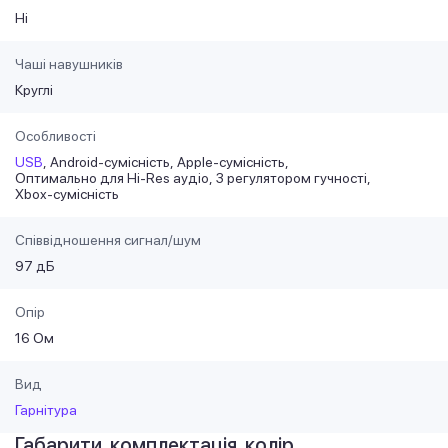
Ні
Чаші навушників
Круглі
Особливості
USB
Android-сумісність
Apple-сумісність
Оптимально для Hi-Res аудіо
З регулятором гучності
Xbox-сумісність
Співвідношення сигнал/шум
97 дБ
Опір
16 Ом
Вид
Гарнітура
Габарити, комплектація, колір