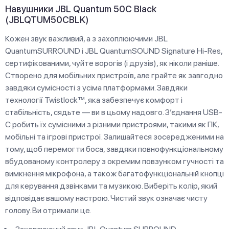
Навушники JBL Quantum 50С Black
(JBLQTUM50CBLK)
Кожен звук важливий, а з захоплюючими JBL
QuantumSURROUND і JBL QuantumSOUND Signature Hi-Res,
сертифікованими, чуйте ворогів (і друзів), як ніколи раніше.
Створено для мобільних пристроїв, але грайте як завгодно
завдяки сумісності з усіма платформами. Завдяки
технології Twistlock™, яка забезпечує комфорт і
стабільність, сядьте — ви в цьому надовго. З’єднання USB-
C робить їх сумісними з різними пристроями, такими як ПК,
мобільні та ігрові пристрої. Залишайтеся зосередженими на
тому, щоб перемогти боса, завдяки повнофункціональному
вбудованому контролеру з окремим повзунком гучності та
вимкнення мікрофона, а також багатофункціональній кнопці
для керування дзвінками та музикою. Виберіть колір, який
відповідає вашому настрою. Чистий звук означає чисту
голову. Ви отримали це.