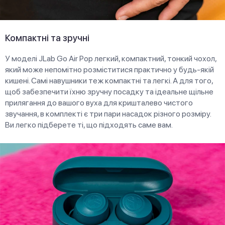
Компактні та зручні
У моделі JLab Go Air Pop легкий, компактний, тонкий чохол,
який може непомітно розміститися практично у будь-якій
кишені. Самі навушники теж компактні та легкі. А для того,
щоб забезпечити їхню зручну посадку та ідеальне щільне
прилягання до вашого вуха для кришталево чистого
звучання, в комплекті є три пари насадок різного розміру.
Ви легко підберете ті, що підходять саме вам.