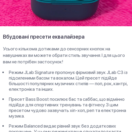
Вбудовані пресети еквалайзера
Усього кількома дотиками до сенсорних кнопок на
навушниках ви можете обрати стиль звучання. І для цього
вам не потрібен застосунок!
Режим JLab Signature пропонує фірмовий звук JLab C3 із
підсиленими басом та вокалом. Цей пресет підійде
більшості популярних музичних стилів — поп, рок, кантрі,
електроніка та інших.
Пресет Bass Boost посилює бас та саббас, що відмінно
підійде для спортивних тренувань та фітнесу. З цим
пресетом чудово зазвучать хіп-хоп, реп та електронна
музика.
Режим Balanced видає рівний звук без додаткових
покращень. У цьому режимі краще слухати подкасти,