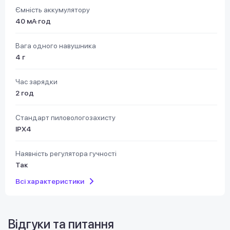
Ємність аккумулятору
40 мА·год
Вага одного навушника
4 г
Час зарядки
2 год
Стандарт пиловологозахисту
IPX4
Наявність регулятора гучності
Так
Всі характеристики
Відгуки та питання