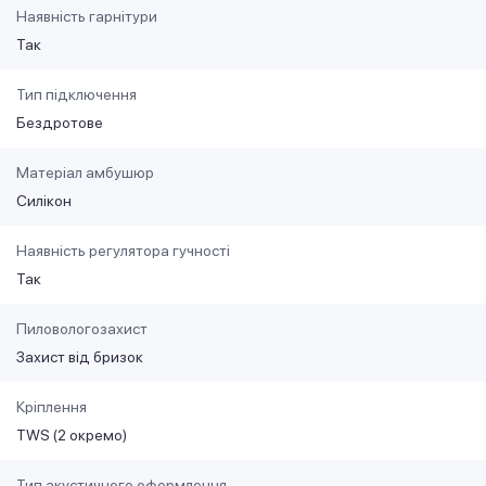
Наявність гарнітури
Так
Тип підключення
Бездротове
Матеріал амбушюр
Силікон
Наявність регулятора гучності
Так
Пиловологозахист
Захист від бризок
Кріплення
TWS (2 окремо)
Тип акустичного оформлення