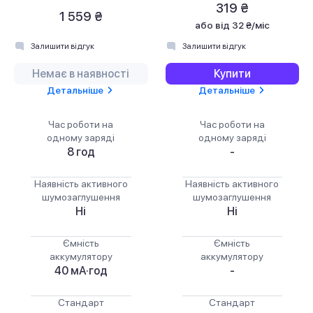
319 ₴
1 559 ₴
або
від 32 ₴/міс
Залишити відгук
Залишити відгук
Немає в наявності
Купити
Детальніше
Детальніше
Час роботи на
Час роботи на
одному заряді
одному заряді
8 год
-
Наявність активного
Наявність активного
шумозаглушення
шумозаглушення
Ні
Ні
Ємність
Ємність
аккумулятору
аккумулятору
40 мА·год
-
Стандарт
Стандарт