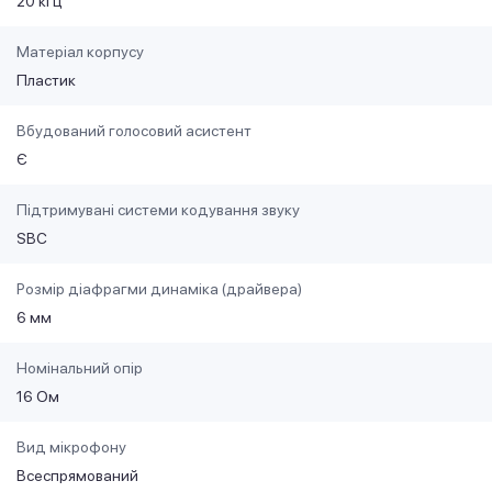
20 кГц
Матеріал корпусу
Пластик
Вбудований голосовий асистент
Є
Підтримувані системи кодування звуку
SBC
Розмір діафрагми динаміка (драйвера)
6 мм
Номінальний опір
16 Ом
Вид мікрофону
Всеспрямований