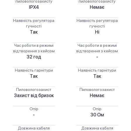
пиловологозахисту
пиловологозахисту
IPX4
Немає
Наявність регулятора
Наявність регулятора
гучності
гучності
Так
Ні
Час роботи в режимі
Час роботи в режимі
відтворення з кейсом
відтворення з кейсом
32 год
-
Наявність гарнітури
Наявність гарнітури
Так
Так
Пиловологозахист
Пиловологозахист
Захист від бризок
Немає
Опір
Опір
-
30 Ом
Довжина кабеля
Довжина кабеля