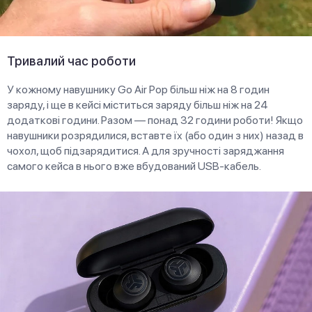
Тривалий час роботи
У кожному навушнику Go Air Pop більш ніж на 8 годин
заряду, і ще в кейсі міститься заряду більш ніж на 24
додаткові години. Разом — понад 32 години роботи! Якщо
навушники розрядилися, вставте їх (або один з них) назад в
чохол, щоб підзарядитися. А для зручності заряджання
самого кейса в нього вже вбудований USB-кабель.