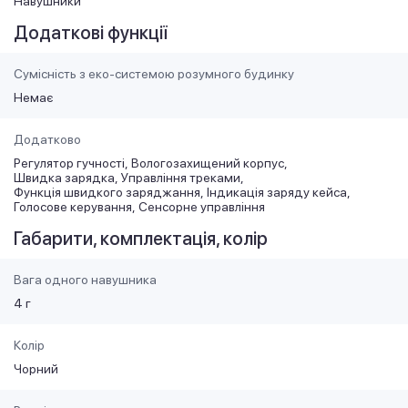
Навушники
Додаткові функції
Сумісність з еко-системою розумного будинку
Немає
Додатково
Регулятор гучності
Вологозахищений корпус
Швидка зарядка
Управління треками
Функція швидкого заряджання
Індикація заряду кейса
Голосове керування
Сенсорне управління
Габарити, комплектація, колір
Вага одного навушника
4 г
Колір
Чорний