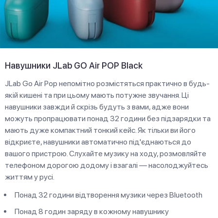
Навушники JLab GO Air POP Black
JLab Go Air Pop непомітно розмістяться практично в будь-
якій кишені та при цьому мають потужне звучання. Ці
навушники завжди й скрізь будуть з вами, адже вони
можуть пропрацювати понад 32 години без підзарядки та
мають дуже компактний тонкий кейс. Як тільки ви його
відкриєте, навушники автоматично під'єднаються до
вашого пристрою. Слухайте музику на ходу, розмовляйте
телефоном дорогою додому і взагалі — насолоджуйтесь
життям у русі.
Понад 32 години відтворення музики через Bluetooth
Понад 8 годин заряду в кожному навушнику