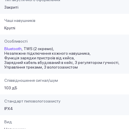
Закриті
Чаші навушників
Круглі
Особливості
Bluetooth
TWS (2 окремо)
Незалежне підключення кожного навушника
Функція зарядки пристроїв від кейса
Зарядний кабель вбудований в кейс
З регулятором гучності
Управління треками
З вологозахистом
Співвідношення сигнал/шум
103 дБ
Стандарт пиловологозахисту
IPX4
Вид