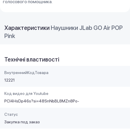
голосового помощника.
Характеристики
Наушники JLab GO Air POP
Pink
Технічні властивості
ВнутреннийКодТовара
12221
Код видео для Youtube
PCI4HsDp46s?si=48SnNbBL8MZn8Po-
Статус
Закупка под заказ